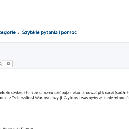
tegorie
Szybkie pytania i pomoc
Szukaj
Wyszukiwanie zaawansowane
łdzie stwierdziłem, że samemu spróbuje zrekonstruować plik excel (spóźniłe
masz Trela wyliczył Wartość pozycji. Czy ktoś z was byłby w stanie mi pomó
 Liczba akcji Ryzyko