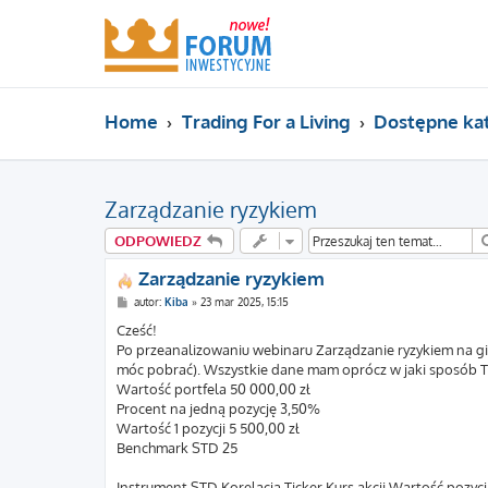
Home
Trading For a Living
Dostępne ka
Zarządzanie ryzykiem
ODPOWIEDZ
Zarządzanie ryzykiem
P
autor:
Kiba
»
23 mar 2025, 15:15
o
s
Cześć!
t
Po przeanalizowaniu webinaru Zarządzanie ryzykiem na gie
móc pobrać). Wszystkie dane mam oprócz w jaki sposób To
Wartość portfela 50 000,00 zł
Procent na jedną pozycję 3,50%
Wartość 1 pozycji 5 500,00 zł
Benchmark STD 25
Instrument STD Korelacja Ticker Kurs akcji Wartość pozycji