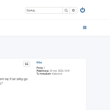
Szukaj
Wyszukiwanie zaawan
Kiba
Posty:
1
Rejestracja:
23 mar 2025, 14:41
Tu mieszkam:
Katowice
m się 5 lat żeby go
c?