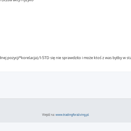
ej pozycji*korelacja)/1-STD się nie sprawdziło i może ktoś z was byłby w s
Wejdź na:
www.tradingforaliving.pl