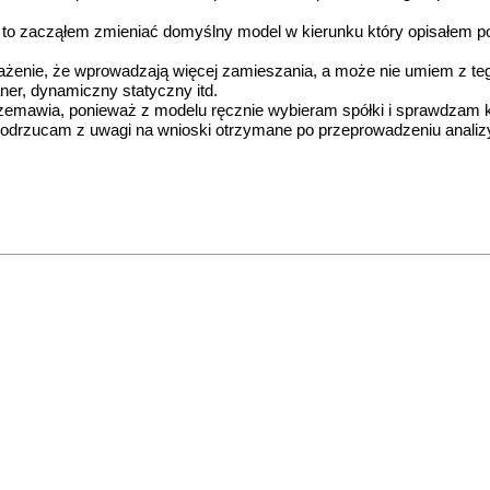
pod to zacząłem zmieniać domyślny model w kierunku który opisałem p
nie, że wprowadzają więcej zamieszania, a może nie umiem z tego
ner, dynamiczny statyczny itd.
zemawia, ponieważ z modelu ręcznie wybieram spółki i sprawdzam k
e odrzucam z uwagi na wnioski otrzymane po przeprowadzeniu analizy