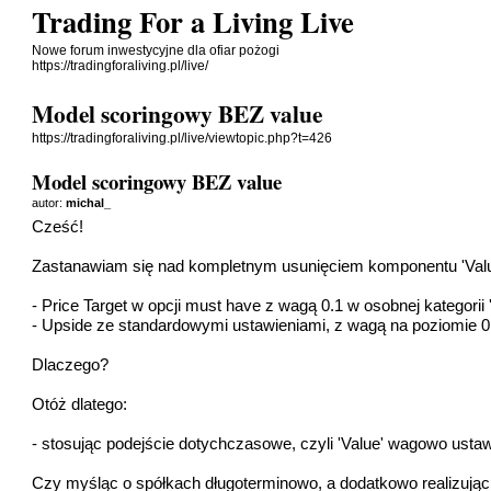
Trading For a Living Live
Nowe forum inwestycyjne dla ofiar pożogi
https://tradingforaliving.pl/live/
Model scoringowy BEZ value
https://tradingforaliving.pl/live/viewtopic.php?t=426
Model scoringowy BEZ value
autor:
michal_
Cześć!
Zastanawiam się nad kompletnym usunięciem komponentu 'Value'
- Price Target w opcji must have z wagą 0.1 w osobnej kategorii 'P
- Upside ze standardowymi ustawieniami, z wagą na poziomie 0.1
Dlaczego?
Otóż dlatego:
- stosując podejście dotychczasowe, czyli 'Value' wagowo ustaw
Czy myśląc o spółkach długoterminowo, a dodatkowo realizując 