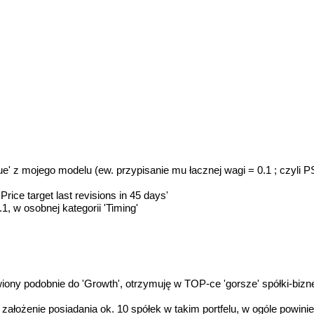
 z mojego modelu (ew. przypisanie mu łacznej wagi = 0.1 ; czyli PS
rice target last revisions in 45 days'
, w osobnej kategorii 'Timing'
iony podobnie do 'Growth', otrzymuję w TOP-ce 'gorsze' spółki-bizne
założenie posiadania ok. 10 spółek w takim portfelu, w ogóle powin