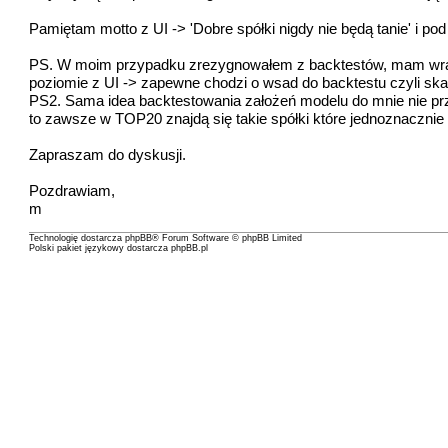
Pamiętam motto z UI -> 'Dobre spółki nigdy nie będą tanie' i 
PS. W moim przypadku zrezygnowałem z backtestów, mam wraże
poziomie z UI -> zapewne chodzi o wsad do backtestu czyli ska
PS2. Sama idea backtestowania założeń modelu do mnie nie pr
to zawsze w TOP20 znajdą się takie spółki które jednoznaczni
Zapraszam do dyskusji.
Pozdrawiam,
m
Technologię dostarcza
phpBB
® Forum Software © phpBB Limited
Polski pakiet językowy dostarcza
phpBB.pl