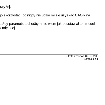
owyżej.
 skorzystać, bo nigdy nie udało mi się uzyskać CAGR na
ażdy parametr, a choćbym nie wiem jak poustawiał ten model,
 miękkiej.
Strefa czasowa
UTC+02:00
Strona
1
z
1