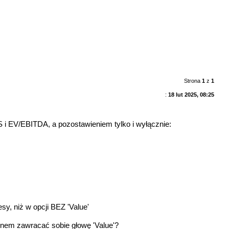
Strona
1
z
1
:
18 lut 2025, 08:25
 i EV/EBITDA, a pozostawieniem tylko i wyłącznie:
sy, niż w opcji BEZ 'Value'
ienem zawracać sobie głowę 'Value'?