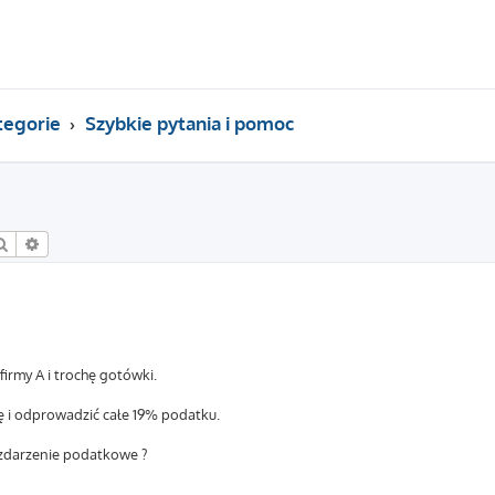
tegorie
Szybkie pytania i pomoc
Szukaj
Wyszukiwanie zaawansowane
firmy A i trochę gotówki.
 i odprowadzić całe 19% podatku.
ś zdarzenie podatkowe ?