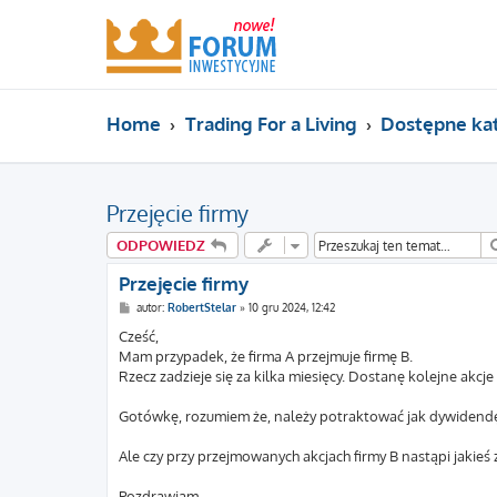
Home
Trading For a Living
Dostępne ka
Przejęcie firmy
ODPOWIEDZ
Przejęcie firmy
P
autor:
RobertStelar
»
10 gru 2024, 12:42
o
s
Cześć,
t
Mam przypadek, że firma A przejmuje firmę B.
Rzecz zadzieje się za kilka miesięcy. Dostanę kolejne akcje 
Gotówkę, rozumiem że, należy potraktować jak dywidendę
Ale czy przy przejmowanych akcjach firmy B nastąpi jakie
Pozdrawiam,