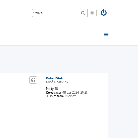
Szukaj
Wyszukiwanie zaawan
RobertStelar
Gość niedzielny
Posty:
18
Rejestracja:
08 cze 2024, 20:25
Tu mieszkam:
Niemcy