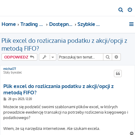
S
z
Home
Trading For a Living
Dostępne kategorie
Szybkie pytania i pomoc
u
k
Plik excel do rozliczania podatku z akcji/opcji z
a
j
metodą FIFO?
Szukaj
Wyszuki
ODPOWIEDZ
michal77
Stały bywalec
Plik excel do rozliczania podatku z akcji/opcji z
metodą FIFO?
P
28 gru 2023, 12:20
o
s
Możecie się podzielić swoimi szablonami plików excel, w których
t
prowadzicie ewidencję transakcji na potrzeby rozliczenia księgowego i
podatkowego?
Wiem, że są narzędzia internetowe. Ale szukam excela.