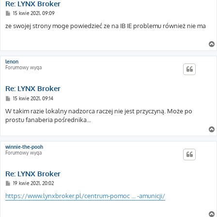
Re: LYNX Broker
P
15 kwie 2021, 09:09
o
s
ze swojej strony moge powiedzieć ze na IB IE problemu również nie ma
t
lenon
Forumowy wyga
Re: LYNX Broker
P
15 kwie 2021, 09:14
o
s
W takim razie lokalny nadzorca raczej nie jest przyczyną. Może po
t
prostu fanaberia pośrednika...
winnie-the-pooh
Forumowy wyga
Re: LYNX Broker
P
19 kwie 2021, 20:02
o
s
https://www.lynxbroker.pl/centrum-pomoc ... -amunicji/
t