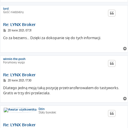
lord
Gość niedzielny
Re: LYNX Broker
P
20 kwie 2021, 07:31
o
s
Co za bezsens... Dzięki za dokopanie się do tych informacji.
t
winnie-the-pooh
Forumowy wyga
Re: LYNX Broker
P
20 kwie 2021, 17:30
o
s
Dlatego jedną moją taką pozycję przetransferowałem do tastyworks.
t
Gratis w trzy dni przeleciała.
Dżin
Stały bywalec
Re: LYNX Broker