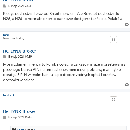
P
12 maja 2021, 23:51
o
s
Kiedyś dochodził. Teraz po Brexit nie wiem. Ale Revolut dochodzi do
t
N26, a N26 to normalne konto bankowe dostępne także dla Polaków.
lord
Gość niedzielny
Re: LYNX Broker
P
13 maja 2021, 07:39
o
s
Moim zdaniem nie warto kombinować. Ja za każdym razem przelewam z
t
polskiego banku PLN na ten rachunek niemiecki i pobraną mam tylko
opłatę 25 PLN w moim banku, a po drodze żadnych opłat i przelew
dochodzi w całości.
lambert
Re: LYNX Broker
P
13 maja 2021, 16:45
o
s
t