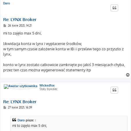
Daro
Re: LYNX Broker
P
26 kwie 2021, 14:21
o
s
mi to zajęło max 5 dni,
t
likwidacja konta w lynx i wypłacenie środków,
w tym samym czasie założenie konta w IB i i przelew tego co przyszło z
lynx,
konto w lynx zostało całkowicie zamknięte po jakiś 3 miesiącach chyba,
przez ten czas można wygenerować statementy itp
Wickedfox
Stały bywalec
Re: LYNX Broker
P
27 kwie 2021, 16:39
o
s
t
Daro
pisze:
↑
mi to zajęło max 5 dni,