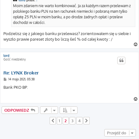
lord
pisze:
↑
Moim zdaniem nie warto kombinować. Ja za każdym razem przelewam z
polskiego banku PLN na ten rachunek niemiecki i pobraną mam tylko
opłatę 25 PLN w moim banku, a po drodze żadnych opłat i przelew
dochodzi w całości.
Podzielisz się z jakiego banku przelewasz? zorientowałem się u siebie i
wyszło prawie pareset złoty bo liczą ileś % od całej kwoty : /
lord
Gość niedzielny
Re: LYNX Broker
P
14 maja 2021, 05:38
o
s
Bank PKO BP.
t
ODPOWIEDZ
1
2
3
4
Poprzednia
Następna
Przejdź do