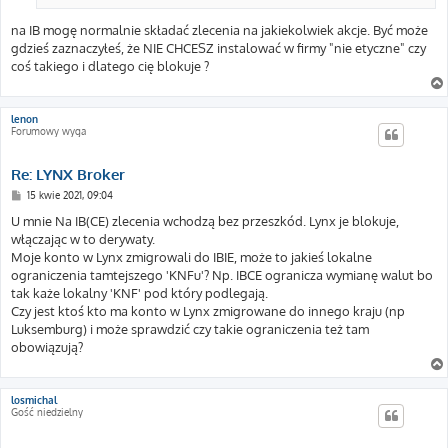
na IB mogę normalnie składać zlecenia na jakiekolwiek akcje. Być może
gdzieś zaznaczyłeś, że NIE CHCESZ instalować w firmy "nie etyczne" czy
coś takiego i dlatego cię blokuje ?
lenon
Forumowy wyga
Re: LYNX Broker
P
15 kwie 2021, 09:04
o
s
U mnie Na IB(CE) zlecenia wchodzą bez przeszkód. Lynx je blokuje,
t
włączając w to derywaty.
Moje konto w Lynx zmigrowali do IBIE, może to jakieś lokalne
ograniczenia tamtejszego 'KNFu'? Np. IBCE ogranicza wymianę walut bo
tak każe lokalny 'KNF' pod który podlegają.
Czy jest ktoś kto ma konto w Lynx zmigrowane do innego kraju (np
Luksemburg) i może sprawdzić czy takie ograniczenia też tam
obowiązują?
losmichal
Gość niedzielny