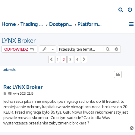
S
z
Home
Trading For a Living
Dostępne kategorie
Platformy i brokerzy
u
k
LYNX Broker
a
j
Szukaj
Wyszuki
ODPOWIEDZ
1
2
3
4
Poprzednia
Następna
adamols
Re: LYNX Broker
P
08 kwie 2021, 22:16
o
s
Jedna rzecz jaka mnie niepokoi po migracji rachunku do IB Ireland, to
t
zmniejszenie ochrony kapitalu w razie niewyplacalnosci brokera do 20
KEUR. Przed migracja bylo 85 tys. GBP. Nowa kwota rekompensaty jest
prawde mowiac skromna . Co o tym sadzicie? Czu to dla Was
wystarczajaca przeslanka zeby zmienic brokera ?