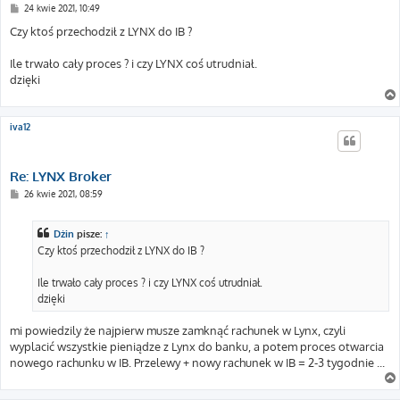
P
24 kwie 2021, 10:49
o
s
Czy ktoś przechodził z LYNX do IB ?
t
Ile trwało cały proces ? i czy LYNX coś utrudniał.
dzięki
iva12
Re: LYNX Broker
P
26 kwie 2021, 08:59
o
s
t
Dżin
pisze:
↑
Czy ktoś przechodził z LYNX do IB ?
Ile trwało cały proces ? i czy LYNX coś utrudniał.
dzięki
mi powiedzily że najpierw musze zamknąć rachunek w Lynx, czyli
wyplacić wszystkie pieniądze z Lynx do banku, a potem proces otwarcia
nowego rachunku w IB. Przelewy + nowy rachunek w IB = 2-3 tygodnie ...