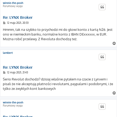
winnie-the-pooh
Forumowy wyga
Re: LYNX Broker
P
12 maja 2021, 20:33
o
s
Hmmm, tak na szybko to przychodzi mi do głowi konto z kartą N26. Jest
t
ono w niemieckim banku, normalne konto z IBAN DExxxxxx, w EUR.
Można robić przelewy. Z Revoluta dochodzą też.
lambert
Re: LYNX Broker
P
12 maja 2021, 21:43
o
s
Serio Revolut dochodzi? dzisiaj właśnie pytałem na czacie z Lynxem i
t
pisali że nie akceptują płatności revolutami, paypalami i podobnymi, i że
tylko ze zwykłych kont bankowych
winnie-the-pooh
Forumowy wyga
Re: LYNX Broker