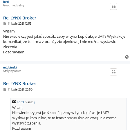
lord
Gość niedzielny
Re: LYNX Broker
P
14 kwie 2021, 12:53
o
s
Witam,
t
Nie wiecie czy jest jakiś sposób, żeby w Lynx kupić akcje LMT? Wyskakuje
komunikat, że to firma z branży zbrojeniowej i nie można wystawić
zlecenia.
Pozdrawiam
mlubinski
Stały bywalec
Re: LYNX Broker
P
14 kwie 2021, 20:50
o
s
t
lord
pisze:
↑
Witam,
Nie wiecie czy jest jakiś sposób, żeby w Lynx kupić akcje LMT?
Wyskakuje komunikat, że to firma z branży zbrojeniowej i nie można
wystawić zlecenia.
Pozdrawiam