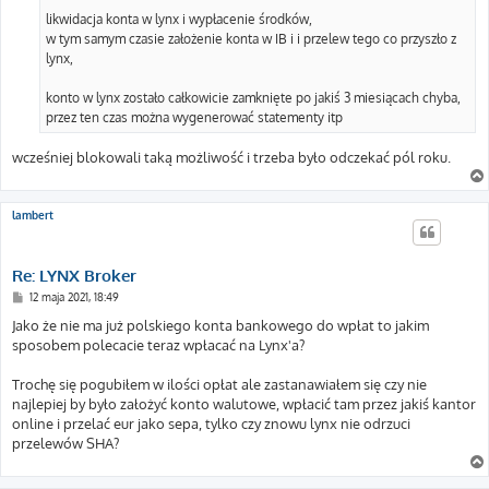
likwidacja konta w lynx i wypłacenie środków,
w tym samym czasie założenie konta w IB i i przelew tego co przyszło z
lynx,
konto w lynx zostało całkowicie zamknięte po jakiś 3 miesiącach chyba,
przez ten czas można wygenerować statementy itp
wcześniej blokowali taką możliwość i trzeba było odczekać pól roku.
lambert
Re: LYNX Broker
P
12 maja 2021, 18:49
o
s
Jako że nie ma już polskiego konta bankowego do wpłat to jakim
t
sposobem polecacie teraz wpłacać na Lynx'a?
Trochę się pogubiłem w ilości opłat ale zastanawiałem się czy nie
najlepiej by było założyć konto walutowe, wpłacić tam przez jakiś kantor
online i przelać eur jako sepa, tylko czy znowu lynx nie odrzuci
przelewów SHA?