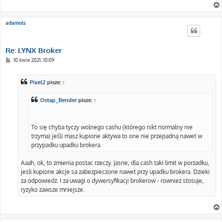
adamols
Re: LYNX Broker
P
10 kwie 2021, 10:09
o
s
t
Pixel2
pisze:
↑
Ostap_Bender
pisze:
↑
To się chyba tyczy wolnego cashu (którego nikt normalny nie
trzyma) jeśli masz kupione aktywa to one nie przepadną nawet w
przypadku upadku brokera.
Aaah, ok, to zmienia postac rzeczy. Jasne, dla cash taki limit w porzadku,
jesli kupione akcje sa zabezpieczone nawet przy upadku brokera. Dzieki
za odpowiedz. I za uwagi o dywersyfikacji brokerow - rowniez stosuje,
ryzyko zawsze mniejsze.