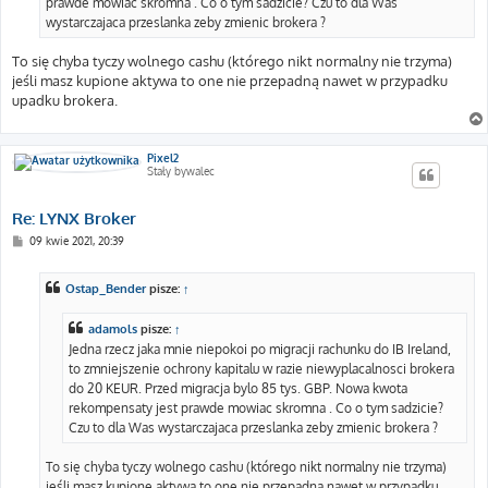
prawde mowiac skromna . Co o tym sadzicie? Czu to dla Was
wystarczajaca przeslanka zeby zmienic brokera ?
To się chyba tyczy wolnego cashu (którego nikt normalny nie trzyma)
jeśli masz kupione aktywa to one nie przepadną nawet w przypadku
upadku brokera.
Pixel2
Stały bywalec
Re: LYNX Broker
P
09 kwie 2021, 20:39
o
s
t
Ostap_Bender
pisze:
↑
adamols
pisze:
↑
Jedna rzecz jaka mnie niepokoi po migracji rachunku do IB Ireland,
to zmniejszenie ochrony kapitalu w razie niewyplacalnosci brokera
do 20 KEUR. Przed migracja bylo 85 tys. GBP. Nowa kwota
rekompensaty jest prawde mowiac skromna . Co o tym sadzicie?
Czu to dla Was wystarczajaca przeslanka zeby zmienic brokera ?
To się chyba tyczy wolnego cashu (którego nikt normalny nie trzyma)
jeśli masz kupione aktywa to one nie przepadną nawet w przypadku