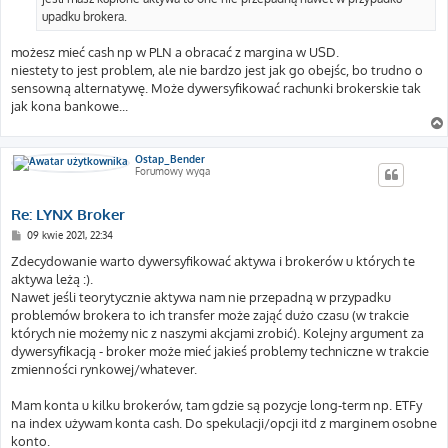
upadku brokera.
możesz mieć cash np w PLN a obracać z margina w USD.
niestety to jest problem, ale nie bardzo jest jak go obejśc, bo trudno o
sensowną alternatywę. Może dywersyfikować rachunki brokerskie tak
jak kona bankowe...
Ostap_Bender
Forumowy wyga
Re: LYNX Broker
P
09 kwie 2021, 22:34
o
s
Zdecydowanie warto dywersyfikować aktywa i brokerów u których te
t
aktywa leżą :).
Nawet jeśli teorytycznie aktywa nam nie przepadną w przypadku
problemów brokera to ich transfer może zająć dużo czasu (w trakcie
których nie możemy nic z naszymi akcjami zrobić). Kolejny argument za
dywersyfikacją - broker może mieć jakieś problemy techniczne w trakcie
zmienności rynkowej/whatever.
Mam konta u kilku brokerów, tam gdzie są pozycje long-term np. ETFy
na index używam konta cash. Do spekulacji/opcji itd z marginem osobne
konto.