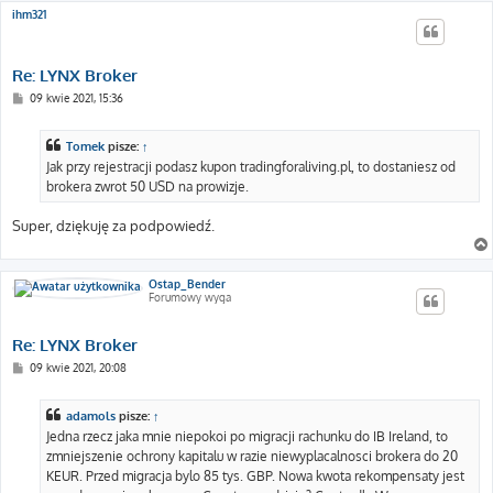
ihm321
Re: LYNX Broker
P
09 kwie 2021, 15:36
o
s
t
Tomek
pisze:
↑
Jak przy rejestracji podasz kupon tradingforaliving.pl, to dostaniesz od
brokera zwrot 50 USD na prowizje.
Super, dziękuję za podpowiedź.
Ostap_Bender
Forumowy wyga
Re: LYNX Broker
P
09 kwie 2021, 20:08
o
s
t
adamols
pisze:
↑
Jedna rzecz jaka mnie niepokoi po migracji rachunku do IB Ireland, to
zmniejszenie ochrony kapitalu w razie niewyplacalnosci brokera do 20
KEUR. Przed migracja bylo 85 tys. GBP. Nowa kwota rekompensaty jest