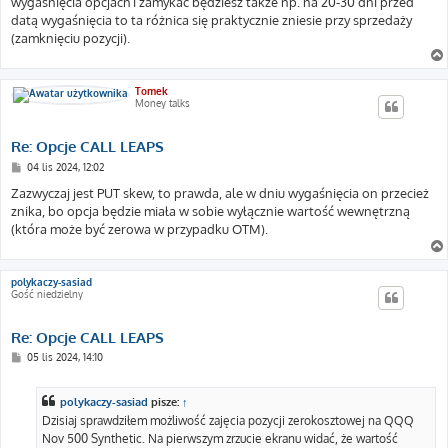
wygaśnięcia opcjach i zamykać będziesz także np. na 20-30 dni przed
datą wygaśnięcia to ta różnica się praktycznie zniesie przy sprzedaży
(zamknięciu pozycji).
Tomek
Money talks
Re: Opcje CALL LEAPS
P
04 lis 2024, 12:02
o
s
Zazwyczaj jest PUT skew, to prawda, ale w dniu wygaśnięcia on przecież
t
znika, bo opcja będzie miała w sobie wyłącznie wartość wewnętrzną
(która może być zerowa w przypadku OTM).
polykaczy-sasiad
Gość niedzielny
Re: Opcje CALL LEAPS
P
05 lis 2024, 14:10
o
s
t
polykaczy-sasiad
pisze:
↑
Dzisiaj sprawdziłem możliwość zajęcia pozycji zerokosztowej na QQQ
Nov 500 Synthetic. Na pierwszym zrzucie ekranu widać, że wartość