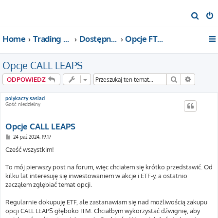
S
z
Home
Trading For a Living
Dostępne kategorie
Opcje FTW!
u
k
Opcje CALL LEAPS
a
j
Szukaj
Wyszuki
ODPOWIEDZ
polykaczy-sasiad
Gość niedzielny
Opcje CALL LEAPS
P
24 paź 2024, 19:17
o
s
Cześć wszystkim!
t
To mój pierwszy post na forum, więc chciałem się krótko przedstawić. Od
kilku lat interesuję się inwestowaniem w akcje i ETF-y, a ostatnio
zacząłem zgłębiać temat opcji.
Regularnie dokupuję ETF, ale zastanawiam się nad możliwością zakupu
opcji CALL LEAPS głęboko ITM. Chciałbym wykorzystać dźwignię, aby