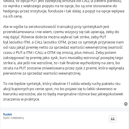
świata, to opcja PUT jest zazwyczaj droższa od CALL-a (ceteris paribus),
co wynika z większego popytu na te opcje, bo są one stosowane do
hedgingu przez instytucje, fundusze i tak dalej; a popyt na opcje wpływa
na ich cenę.
Ale w ogóle ta zerokosztowość transakcji przy syntetykach jest
przereklamowana i nie wiem, czemu wszyscy się tak upierają, żeby do
niej dążyć. Równie dobrze można wybrać tak strike, żeby PUT
był leciutko ITM, a CALL leciutko OTM, przez co syntetyk przyniesie nam
od razu jakąś premię netto za sprzedaż wartości wewnętrznej (wartość
czasu z PUT-a ITM i CALL-a OTM się zniosą, plus minus). Żeby potem
zaksięgować tę premię jako zysk, kurs musiałby wzrosnąć powyżej tego
strike'a, ale jeśli nie wzrośnie, to i tak finalnie wychodzimy na zero, bo
strata na PUT zostanie zniwelowana przez zysk z premii, która wpłynęła
pierwotnie za sprzedaż wartości wewnętrznej.
To nie będzie syntetyk, który idealnie 1:1 odda wtedy ruchy pakietu stu
akcji kupionych po cenie spot, no bo pojawi się tu lekki skewness w
kierunku wzrostów, ale to będą marginalne różnice bez jakiegokolwiek
znaczenia w praktyce.
Radek
Gość niedzielny