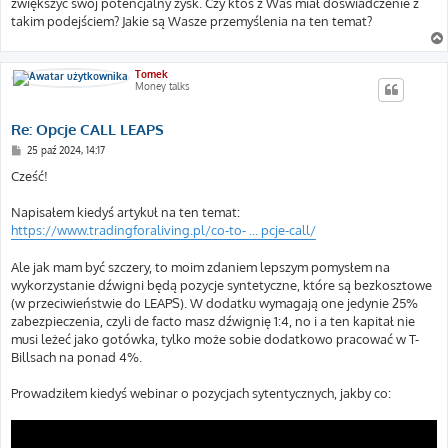
zwiększyć swój potencjalny zysk. Czy ktoś z Was miał doświadczenie z
takim podejściem? Jakie są Wasze przemyślenia na ten temat?
Tomek
Money talks
Re: Opcje CALL LEAPS
P
25 paź 2024, 14:17
o
s
Cześć!
t
Napisałem kiedyś artykuł na ten temat:
https://www.tradingforaliving.pl/co-to- ... pcje-call/
Ale jak mam być szczery, to moim zdaniem lepszym pomysłem na
wykorzystanie dźwigni będą pozycje syntetyczne, które są bezkosztowe
(w przeciwieństwie do LEAPS). W dodatku wymagają one jedynie 25%
zabezpieczenia, czyli de facto masz dźwignię 1:4, no i a ten kapitał nie
musi leżeć jako gotówka, tylko może sobie dodatkowo pracować w T-
Billsach na ponad 4%.
Prowadziłem kiedyś webinar o pozycjach sytentycznych, jakby co: