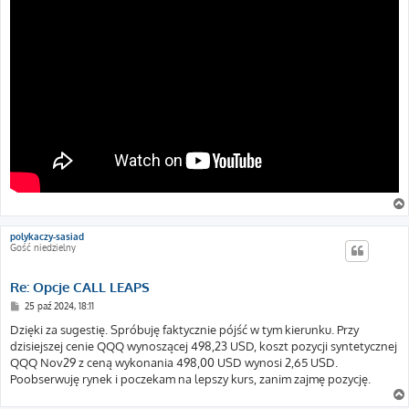
polykaczy-sasiad
Gość niedzielny
Re: Opcje CALL LEAPS
P
25 paź 2024, 18:11
o
s
Dzięki za sugestię. Spróbuję faktycznie pójść w tym kierunku. Przy
t
dzisiejszej cenie QQQ wynoszącej 498,23 USD, koszt pozycji syntetycznej
QQQ Nov29 z ceną wykonania 498,00 USD wynosi 2,65 USD.
Poobserwuję rynek i poczekam na lepszy kurs, zanim zajmę pozycję.