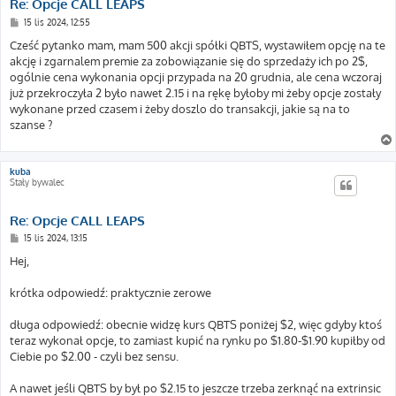
Re: Opcje CALL LEAPS
P
15 lis 2024, 12:55
o
s
Cześć pytanko mam, mam 500 akcji spółki QBTS, wystawiłem opcję na te
t
akcję i zgarnalem premie za zobowiązanie się do sprzedaży ich po 2$,
ogólnie cena wykonania opcji przypada na 20 grudnia, ale cena wczoraj
już przekroczyła 2 było nawet 2.15 i na rękę byłoby mi żeby opcje zostały
wykonane przed czasem i żeby doszlo do transakcji, jakie są na to
szanse ?
kuba
Stały bywalec
Re: Opcje CALL LEAPS
P
15 lis 2024, 13:15
o
s
Hej,
t
krótka odpowiedź: praktycznie zerowe
długa odpowiedź: obecnie widzę kurs QBTS poniżej $2, więc gdyby ktoś
teraz wykonał opcje, to zamiast kupić na rynku po $1.80-$1.90 kupiłby od
Ciebie po $2.00 - czyli bez sensu.
A nawet jeśli QBTS by był po $2.15 to jeszcze trzeba zerknąć na extrinsic