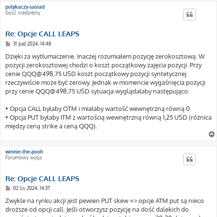
polykaczy-sasiad
Gość niedzielny
Re: Opcje CALL LEAPS
P
31 paź 2024, 14:48
o
s
Dzięki za wytłumaczenie. Inaczej rozumiałem pozycję zerokosztową. W
t
pozycji zerokosztowej chodzi o koszt początkowy zajęcia pozycji. Przy
cenie QQQ@498,75 USD koszt początkowy pozycji syntetycznej
rzeczywiście może być zerowy. Jednak w momencie wygaśnięcia pozycji
przy cenie QQQ@498,75 USD sytuacja wyglądałaby następująco:
• Opcja CALL byłaby OTM i miałaby wartość wewnętrzną równą 0.
• Opcja PUT byłaby ITM z wartością wewnętrzną równą 1,25 USD (różnica
między ceną strike a ceną QQQ).
winnie-the-pooh
Forumowy wyga
Re: Opcje CALL LEAPS
P
02 lis 2024, 14:37
o
s
Zwykle na rynku akcji jest pewien PUT skew => opcje ATM put są nieco
t
droższe od opcji call. Jeśli otworzysz pozycję na dość dalekich do