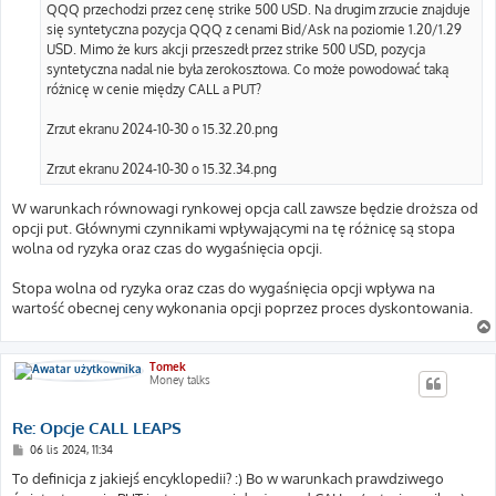
QQQ przechodzi przez cenę strike 500 USD. Na drugim zrzucie znajduje
się syntetyczna pozycja QQQ z cenami Bid/Ask na poziomie 1.20/1.29
USD. Mimo że kurs akcji przeszedł przez strike 500 USD, pozycja
syntetyczna nadal nie była zerokosztowa. Co może powodować taką
różnicę w cenie między CALL a PUT?
Zrzut ekranu 2024-10-30 o 15.32.20.png
Zrzut ekranu 2024-10-30 o 15.32.34.png
W warunkach równowagi rynkowej opcja call zawsze będzie droższa od
opcji put. Głównymi czynnikami wpływającymi na tę różnicę są stopa
wolna od ryzyka oraz czas do wygaśnięcia opcji.
Stopa wolna od ryzyka oraz czas do wygaśnięcia opcji wpływa na
wartość obecnej ceny wykonania opcji poprzez proces dyskontowania.
Tomek
Money talks
Re: Opcje CALL LEAPS
P
06 lis 2024, 11:34
o
s
To definicja z jakiejś encyklopedii? :) Bo w warunkach prawdziwego
t