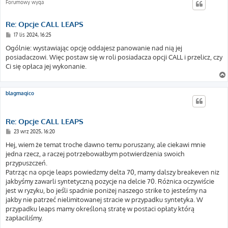
Forumowy wyga
Re: Opcje CALL LEAPS
P
17 lis 2024, 16:25
o
s
Ogólnie: wystawiając opcję oddajesz panowanie nad nią jej
t
posiadaczowi. Więc postaw się w roli posiadacza opcji CALL i przelicz, czy
Ci się opłaca jej wykonanie.
blagmaqico
Re: Opcje CALL LEAPS
P
23 wrz 2025, 16:20
o
s
Hej, wiem że temat troche dawno temu poruszany, ale ciekawi mnie
t
jedna rzecz, a raczej potrzebowałbym potwierdzenia swoich
przypuszczeń.
Patrząc na opcje leaps powiedzmy delta 70, mamy dalszy breakeven niz
jakbyśmy zawarli syntetyczną pozycje na delcie 70. Różnica oczywiście
jest w ryzyku, bo jeśli spadnie poniżej naszego strike to jesteśmy na
jakby nie patrzeć nielimitowanej stracie w przypadku syntetyka. W
przypadku leaps mamy określoną stratę w postaci opłaty którą
zapłaciliśmy.