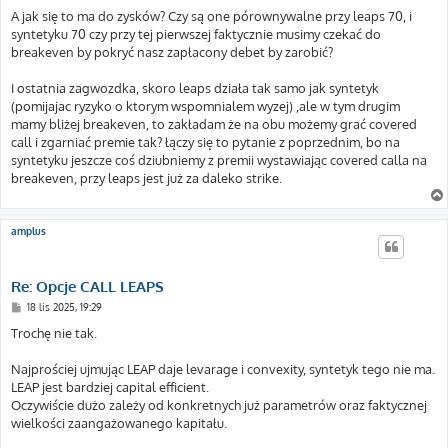
A jak się to ma do zysków? Czy są one pórownywalne przy leaps 70, i
syntetyku 70 czy przy tej pierwszej faktycznie musimy czekać do
breakeven by pokryć nasz zapłacony debet by zarobić?
I ostatnia zagwozdka, skoro leaps działa tak samo jak syntetyk
(pomijajac ryzyko o ktorym wspomnialem wyzej) ,ale w tym drugim
mamy bliżej breakeven, to zakładam że na obu możemy grać covered
call i zgarniać premie tak? łączy się to pytanie z poprzednim, bo na
syntetyku jeszcze coś dziubniemy z premii wystawiając covered calla na
breakeven, przy leaps jest już za daleko strike.
amplus
Re: Opcje CALL LEAPS
P
18 lis 2025, 19:29
o
s
Trochę nie tak.
t
Najprościej ujmując LEAP daje levarage i convexity, syntetyk tego nie ma.
LEAP jest bardziej capital efficient.
Oczywiście dużo zależy od konkretnych już parametrów oraz faktycznej
wielkości zaangażowanego kapitału.