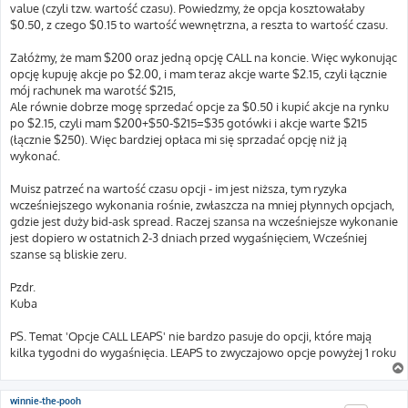
value (czyli tzw. wartość czasu). Powiedzmy, że opcja kosztowałaby
$0.50, z czego $0.15 to wartość wewnętrzna, a reszta to wartość czasu.
Załóżmy, że mam $200 oraz jedną opcję CALL na koncie. Więc wykonując
opcję kupuję akcje po $2.00, i mam teraz akcje warte $2.15, czyli łącznie
mój rachunek ma warotść $215,
Ale równie dobrze mogę sprzedać opcje za $0.50 i kupić akcje na rynku
po $2.15, czyli mam $200+$50-$215=$35 gotówki i akcje warte $215
(łącznie $250). Więc bardziej opłaca mi się sprzadać opcję niż ją
wykonać.
Muisz patrzeć na wartość czasu opcji - im jest niższa, tym ryzyka
wcześniejszego wykonania rośnie, zwłaszcza na mniej płynnych opcjach,
gdzie jest duży bid-ask spread. Raczej szansa na wcześniejsze wykonanie
jest dopiero w ostatnich 2-3 dniach przed wygaśnięciem, Wcześniej
szanse są bliskie zeru.
Pzdr.
Kuba
PS. Temat 'Opcje CALL LEAPS' nie bardzo pasuje do opcji, które mają
kilka tygodni do wygaśnięcia. LEAPS to zwyczajowo opcje powyżej 1 roku
winnie-the-pooh