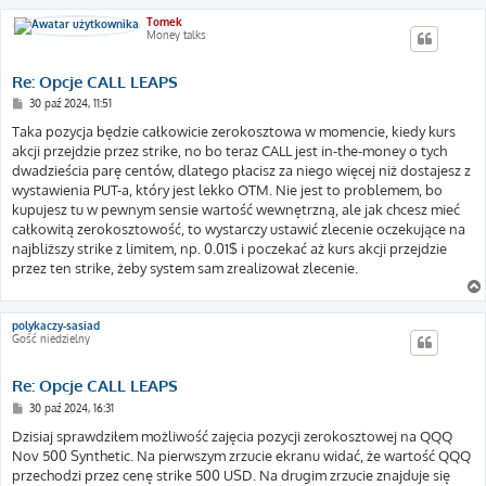
Tomek
Money talks
Re: Opcje CALL LEAPS
P
30 paź 2024, 11:51
o
s
Taka pozycja będzie całkowicie zerokosztowa w momencie, kiedy kurs
t
akcji przejdzie przez strike, no bo teraz CALL jest in-the-money o tych
dwadzieścia parę centów, dlatego płacisz za niego więcej niż dostajesz z
wystawienia PUT-a, który jest lekko OTM. Nie jest to problemem, bo
kupujesz tu w pewnym sensie wartość wewnętrzną, ale jak chcesz mieć
całkowitą zerokosztowość, to wystarczy ustawić zlecenie oczekujące na
najbliższy strike z limitem, np. 0.01$ i poczekać aż kurs akcji przejdzie
przez ten strike, żeby system sam zrealizował zlecenie.
polykaczy-sasiad
Gość niedzielny
Re: Opcje CALL LEAPS
P
30 paź 2024, 16:31
o
s
Dzisiaj sprawdziłem możliwość zajęcia pozycji zerokosztowej na QQQ
t
Nov 500 Synthetic. Na pierwszym zrzucie ekranu widać, że wartość QQQ
przechodzi przez cenę strike 500 USD. Na drugim zrzucie znajduje się