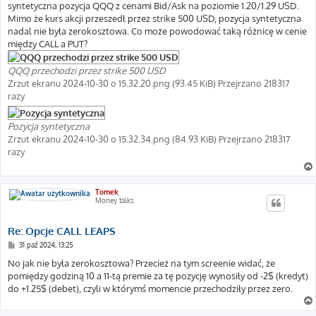
syntetyczna pozycja QQQ z cenami Bid/Ask na poziomie 1.20/1.29 USD.
Mimo że kurs akcji przeszedł przez strike 500 USD, pozycja syntetyczna
nadal nie była zerokosztowa. Co może powodować taką różnicę w cenie
między CALL a PUT?
QQQ przechodzi przez strike 500 USD
Zrzut ekranu 2024-10-30 o 15.32.20.png (93.45 KiB) Przejrzano 218317
razy
Pozycja syntetyczna
Zrzut ekranu 2024-10-30 o 15.32.34.png (84.93 KiB) Przejrzano 218317
razy
Tomek
Money talks
Re: Opcje CALL LEAPS
P
31 paź 2024, 13:25
o
s
No jak nie była zerokosztowa? Przecież na tym screenie widać, że
t
pomiędzy godziną 10 a 11-tą premie za tę pozycję wynosiły od -2$ (kredyt)
do +1.25$ (debet), czyli w którymś momencie przechodziły przez zero.