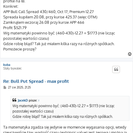
profile na IB.
Konkret:
APP Bull Call Spread 430/460, Oct 17, Premium 12.27
Spreada kupiłem 20.08, przy kurise 425.37 (więc OTM)
Zamknąłem wczoraj 26.08 przy kursie APP 466
Profit $521.79
Wg matematyki powinno być: (460-430)-12.27 = $1773 (nie licząc
pozostałej wartości czasu)
Gdzie robię błąd? Tak już miałem kilka razy na różnych spółkach.
Pomożecie proszę?
kuba
Stały bywalec
Re: Bull Put Spread - max profit
P
27 sie 2025, 21:25
o
s
t
JacekD
pisze:
↑
Wg matematyki powinno być: (460-430)-12.27 = $1773 (nie licząc
pozostałej wartości czasu)
Gdzie robię błąd? Tak już miałem kilka razy na różnych spółkach.
Ta matematyka zgadza się jedynie w momencie wygasania opcji, wtedy
rzeyczywiście tzw. wartość czasu (extrinsic value) jest zerowa i można ją