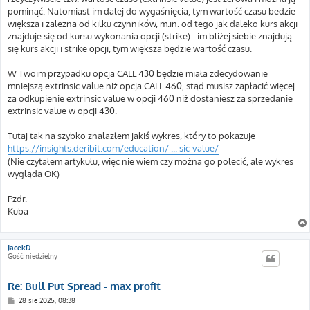
pominąć. Natomiast im dalej do wygaśnięcia, tym wartość czasu bedzie
większa i zależna od kilku czynników, m.in. od tego jak daleko kurs akcji
znajduje się od kursu wykonania opcji (strike) - im bliżej siebie znajdują
się kurs akcji i strike opcji, tym większa będzie wartość czasu.
W Twoim przypadku opcja CALL 430 będzie miała zdecydowanie
mniejszą extrinsic value niż opcja CALL 460, stąd musisz zapłacić więcej
za odkupienie extrinsic value w opcji 460 niż dostaniesz za sprzedanie
extrinsic value w opcji 430.
Tutaj tak na szybko znalazłem jakiś wykres, który to pokazuje
https://insights.deribit.com/education/ ... sic-value/
(Nie czytałem artykułu, więc nie wiem czy można go polecić, ale wykres
wygląda OK)
Pzdr.
Kuba
JacekD
Gość niedzielny
Re: Bull Put Spread - max profit
P
28 sie 2025, 08:38
o