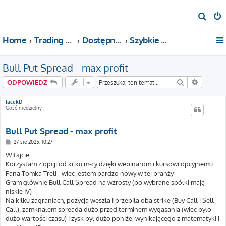
S
z
Home
Trading For a Living
Dostępne kategorie
Szybkie pytania i pomoc
u
k
Bull Put Spread - max profit
a
j
Szukaj
Wyszuki
ODPOWIEDZ
JacekD
Gość niedzielny
Bull Put Spread - max profit
P
27 sie 2025, 10:27
o
s
Witajcie,
t
Korzystam z opcji od kilku m-cy dzięki webinarom i kursowi opcyjnemu
Pana Tomka Treli - więc jestem bardzo nowy w tej branży
Gram głównie Bull Call Spread na wzrosty (bo wybrane spółki mają
niskie IV)
Na kilku zagraniach, pozycja weszła i przebiła oba strike (Buy Call i Sell
Call), zamknąłem spreada dużo przed terminem wygasania (więc było
dużo wartości czasu) i zysk był dużo poniżej wynikającego z matematyki i