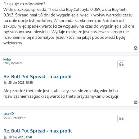
s
Dziękuję za odpowiedź.
t
W dniu zakupu spreada, Theta dla Buy Call była 0.359, a dla Buy Sell
0.353. Spread miał 58 dni do wygaśnięcia, więc 1/ wpływ wartości czasu
na obie opcje był podobny, 2/ spreada zamknąłem po 6 dniach od
zakupu, więc spadek wartości ze względu na czas do wygaśnięcia 58 dni
był stosunkowo niewielki. Wydaje mi się, że jest coś jeszcze czego nie
rozumiem w tej matematyce. Jeżeli ktoś ma jakąś podpowiedź będę
wdzięczny
kuba
Stały bywalec
Re: Bull Put Spread - max profit
P
28 sie 2025, 10:38
o
s
Ale przecież theta nie jest stałe, cały czas się zmienia, więc imho
t
rozwiązaniem zagadki są wartości theta przy zamykaniu pozycji
JacekD
Gość niedzielny
Re: Bull Put Spread - max profit
P
28 sie 2025, 12:41