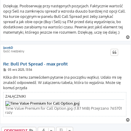
o
s
Dziękuję. Poobserwuję przy następnych pozycjach. Faktycznie wartość
t
opcji Sell na zamknięciu spread'a wzrosła duuużo bardziej niż opcji Call.
Na kursie opcyjnym w panelu Bull Call Spread jest żeby zamykać
spread'a jak obie opcje (Buy i Sell) są ITM przed datą wygaśnięcia, bo
dodatkowo zarabiamy na wartości czasu. Pewnie jest jakiś element tej
matematyki, którego jeszcze nie rozumiem. Dziękuję, uczę się dalej ;)
JacekD
Gość niedzielny
Re: Bull Put Spread - max profit
P
05 wrz 2025, 13:56
o
s
Kilka dni temu zamieściłem pytanie (na początku wątku). Udało mi się
t
znaleźć odpowiedź. W załączeniu tabela, która to wyjaśnia. Może się
komuś przyda
ZAŁĄCZNIKI
Time Value Premium for Call Option.jpg (1.87 MiB) Przejrzano 765701
razy
ODPOWIEDZ