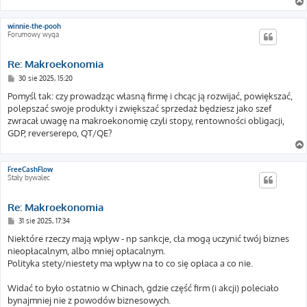
winnie-the-pooh
Forumowy wyga
Re: Makroekonomia
P
30 sie 2025, 15:20
o
s
Pomyśl tak: czy prowadząc własną firmę i chcąc ją rozwijać, powiększać,
t
polepszać swoje produkty i zwiększać sprzedaż będziesz jako szef
zwracał uwagę na makroekonomię czyli stopy, rentowności obligacji,
GDP, reverserepo, QT/QE?
FreeCashFlow
Stały bywalec
Re: Makroekonomia
P
31 sie 2025, 17:34
o
s
Niektóre rzeczy mają wpływ - np sankcje, cła mogą uczynić twój biznes
t
nieopłacalnym, albo mniej opłacalnym.
Polityka stety/niestety ma wpływ na to co się opłaca a co nie.
Widać to było ostatnio w Chinach, gdzie część firm (i akcji) poleciało
bynajmniej nie z powodów biznesowych.