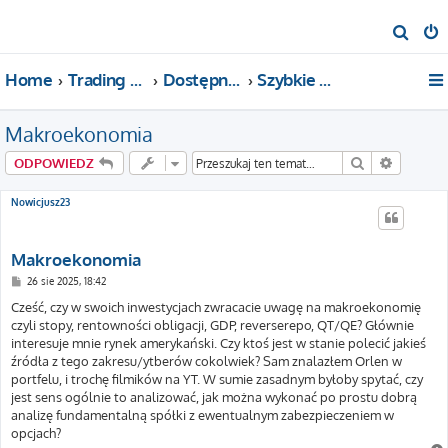
S
z
Home
Trading For a Living
Dostępne kategorie
Szybkie pytania i pomoc
u
k
Makroekonomia
a
j
Szukaj
Wyszuki
ODPOWIEDZ
Nowicjusz23
Makroekonomia
P
26 sie 2025, 18:42
o
s
Cześć, czy w swoich inwestycjach zwracacie uwagę na makroekonomię
t
czyli stopy, rentowności obligacji, GDP, reverserepo, QT/QE? Głównie
interesuje mnie rynek amerykański. Czy ktoś jest w stanie polecić jakieś
źródła z tego zakresu/ytberów cokolwiek? Sam znalazłem Orlen w
portfelu, i trochę filmików na YT. W sumie zasadnym byłoby spytać, czy
jest sens ogólnie to analizować, jak można wykonać po prostu dobrą
analizę fundamentalną spółki z ewentualnym zabezpieczeniem w
opcjach?