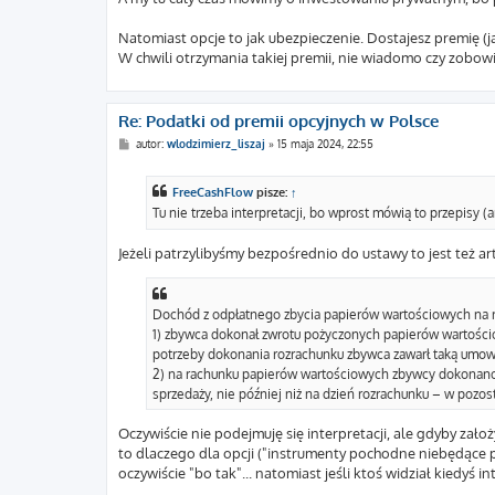
Natomiast opcje to jak ubezpieczenie. Dostajesz premię (j
W chwili otrzymania takiej premii, nie wiadomo czy zobowią
Re: Podatki od premii opcyjnych w Polsce
P
autor:
wlodzimierz_liszaj
»
15 maja 2024, 22:55
o
s
t
FreeCashFlow
pisze:
↑
Tu nie trzeba interpretacji, bo wprost mówią to przepisy (ar
Jeżeli patrzylibyśmy bezpośrednio do ustawy to jest też art.
Dochód z odpłatnego zbycia papierów wartościowych na ry
1) zbywca dokonał zwrotu pożyczonych papierów wartości
potrzeby dokonania rozrachunku zbywca zawarł taką umow
2) na rachunku papierów wartościowych zbywcy dokonano,
sprzedaży, nie później niż na dzień rozrachunku – w pozos
Oczywiście nie podejmuję się interpretacji, ale gdyby założ
to dlaczego dla opcji ("instrumenty pochodne niebędące 
oczywiście "bo tak"... natomiast jeśli ktoś widział kiedyś 