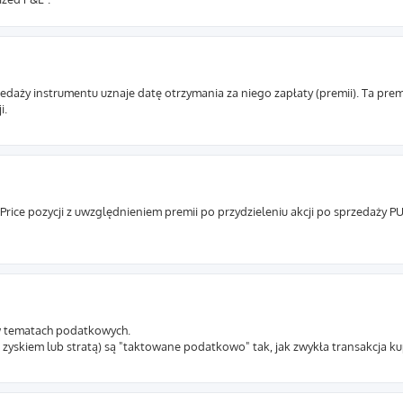
zedaży instrumentu uznaje datę otrzymania za niego zapłaty (premii). Ta prem
i.
rice pozycji z uwzględnieniem premii po przydzieleniu akcji po sprzedaży PU
 w tematach podatkowych.
 zyskiem lub stratą) są "taktowane podatkowo" tak, jak zwykła transakcja ku