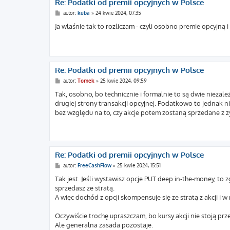
Re: Podatki od premii opcyjnych w Polsce
P
autor:
kuba
»
24 kwie 2024, 07:35
o
s
Ja właśnie tak to rozliczam - czyli osobno premie opcyjną
t
Re: Podatki od premii opcyjnych w Polsce
P
autor:
Tomek
»
25 kwie 2024, 09:59
o
s
Tak, osobno, bo technicznie i formalnie to są dwie niezal
t
drugiej strony transakcji opcyjnej. Podatkowo to jednak n
bez względu na to, czy akcje potem zostaną sprzedane z zy
Re: Podatki od premii opcyjnych w Polsce
P
autor:
FreeCashFlow
»
25 kwie 2024, 15:51
o
s
Tak jest. Jeśli wystawisz opcje PUT deep in-the-money, to 
t
sprzedasz ze stratą.
A więc dochód z opcji skompensuje się ze stratą z akcji i 
Oczywiście trochę upraszczam, bo kursy akcji nie stoją przec
Ale generalna zasada pozostaje.