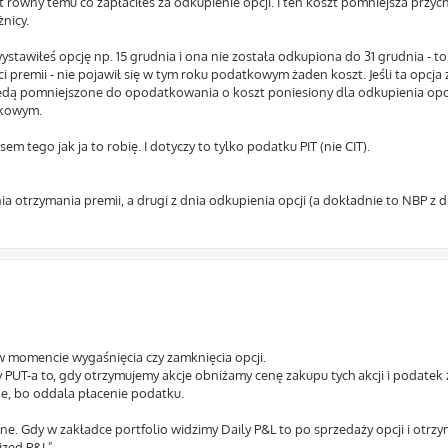
t równy temu co zapłaciłeś za odkupienie opcji. I ten koszt pomniejsza przyc
nicy.
wystawiłeś opcję np. 15 grudnia i ona nie została odkupiona do 31 grudnia - to
 premii - nie pojawił się w tym roku podatkowym żaden koszt. Jeśli ta opcja
ą pomniejszone do opodatkowania o koszt poniesiony dla odkupienia opcji
tkowym.
m tego jak ja to robię. I dotyczy to tylko podatku PIT (nie CIT).
ia otrzymania premii, a drugi z dnia odkupienia opcji (a dokładnie to NBP z
o w momencie wygaśnięcia czy zamknięcia opcji.
PUT-a to, gdy otrzymujemy akcje obniżamy cenę zakupu tych akcji i podatek
wne, bo oddala płacenie podatku.
ane. Gdy w zakładce portfolio widzimy Daily P&L to po sprzedaży opcji i otrz
ized P&L".