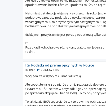
Ale jeśli odkupiłeś opcję, to moim zdaniem poniosłeś kosz
opodatkowania będzie różnica. I podatek to 19% od tej róż
Natomiast detale pojawiają się przy przełomie roku. Jeśli 
podatkowy zapłacisz podatek od uzyskanej pełnej wartości
w następnym roku to przychody w tym następnym roku będ
będzie wpływał na podatek w tym następnym roku poda
disklajmer: powyższe nie jest poradą podatkową tylko opise
P.S.
Przy okazji wchodzą dwa różne kursy walutowe, jeden z dn
te dni).
Re: Podatki od premii opcyjnych w Polsce
P
autor:
PPP
»
13 lut 2024, 14:13
o
s
Wygląda, że wszyscy tak u nas rozliczają.
t
Ale spotkałem się z opinią, że premię rozlicza się dopier
Czytałem o USA, że tam w przypadku, gdy np. sprzedajemy 
po sprzedaży akcji (jeżeli będzie zysk). To byłoby pozyty
To jak działa IBKR sugeruje, że tak to powinno być rozlicz
Daily P&L nie rośnie. Widzimy natomiast zmiany w "Unreal