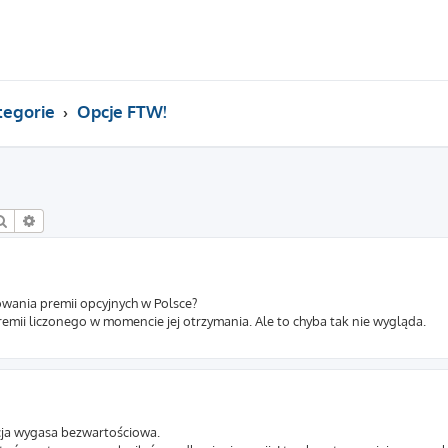
tegorie
Opcje FTW!
Szukaj
Wyszukiwanie zaawansowane
owania premii opcyjnych w Polsce?
remii liczonego w momencie jej otrzymania. Ale to chyba tak nie wygląda.
 opcja wygasa bezwartościowa.