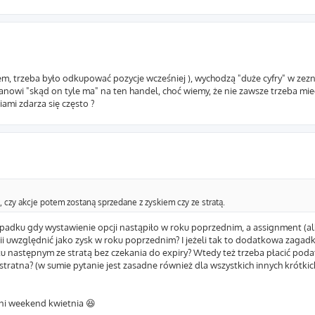
wiem, trzeba było odkupować pozycje wcześniej ), wychodzą "duże cyfry" w z
tanowi "skąd on tyle ma" na ten handel, choć wiemy, że nie zawsze trzeba mie
ami zdarza się często ?
 czy akcje potem zostaną sprzedane z zyskiem czy ze stratą.
zypadku gdy wystawienie opcji nastąpiło w roku poprzednim, a assignment (a
względnić jako zysk w roku poprzednim? I jeżeli tak to dodatkowa zagadka 
ku następnym ze stratą bez czekania do expiry? Wtedy też trzeba płacić poda
tratna? (w sumie pytanie jest zasadne również dla wszystkich innych krótkich 
atni weekend kwietnia 😆