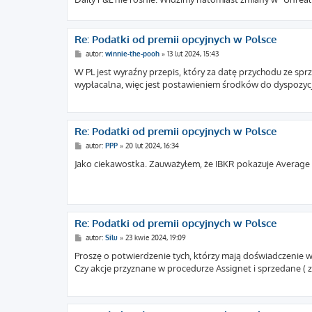
Re: Podatki od premii opcyjnych w Polsce
P
autor:
winnie-the-pooh
»
13 lut 2024, 15:43
o
s
W PL jest wyraźny przepis, który za datę przychodu ze spr
t
wypłacalna, więc jest postawieniem środków do dyspozycj
Re: Podatki od premii opcyjnych w Polsce
P
autor:
PPP
»
20 lut 2024, 16:34
o
s
Jako ciekawostka. Zauważyłem, że IBKR pokazuje Average P
t
Re: Podatki od premii opcyjnych w Polsce
P
autor:
Silu
»
23 kwie 2024, 19:09
o
s
Proszę o potwierdzenie tych, którzy mają doświadczenie
t
Czy akcje przyznane w procedurze Assignet i sprzedane ( z