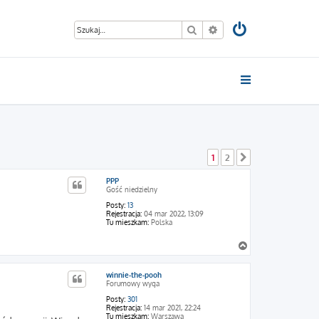
Szukaj
Wyszukiwanie zaawan
1
2
Następna
PPP
Gość niedzielny
Posty:
13
Rejestracja:
04 mar 2022, 13:09
Tu mieszkam:
Polska
N
a
g
winnie-the-pooh
ó
Forumowy wyga
r
ę
Posty:
301
Rejestracja:
14 mar 2021, 22:24
Tu mieszkam:
Warszawa