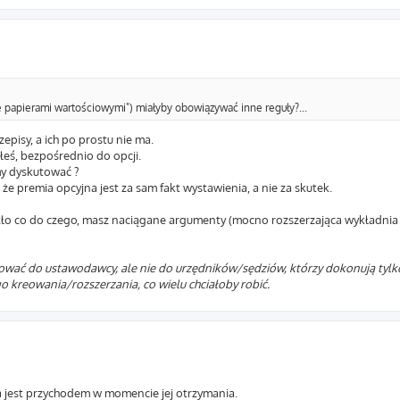
e papierami wartościowymi") miałyby obowiązywać inne reguły?...
isy, a ich po prostu nie ma.
eś, bezpośrednio do opcji.
y dyskutować ?
że premia opcyjna jest za sam fakt wystawienia, a nie za skutek.
szło co do czego, masz naciągane argumenty (mocno rozszerzająca wykładnia 
rować do ustawodawcy, ale nie do urzędników/sędziów, którzy dokonują tylk
 kreowania/rozszerzania, co wielu chciałoby robić.
ia jest przychodem w momencie jej otrzymania.