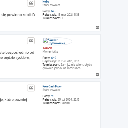
kuba
ó
Stały bywalec
r
ę
Posty:
145
k się powinno robić:D
Rejestracja:
15 mar 2021, 11:33
Tu mieszkam:
PL
N
a
g
ó
r
Tomek
ę
Money talks
, ale bezpośrednio od
ze będzie zyskiem,
Posty:
649
Rejestracja:
13 mar 2021, 17:17
Tu mieszkam:
Sam już nie wiem, chyba
głównie jednak na lotniskach
N
a
g
FreeCashFlow
ó
Stały bywalec
r
ę
Posty:
93
je, które później
Rejestracja:
25 lut 2024, 22:15
Tu mieszkam:
Poland