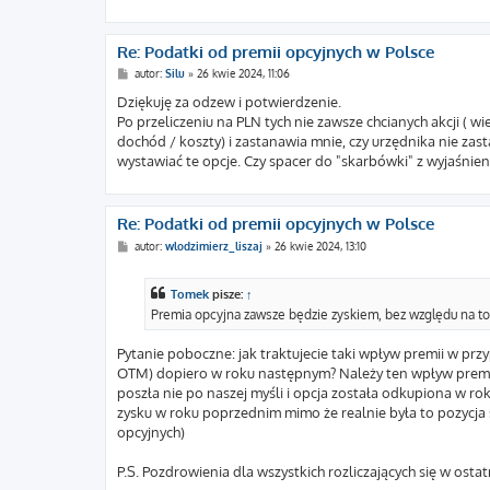
Re: Podatki od premii opcyjnych w Polsce
P
autor:
Silu
»
26 kwie 2024, 11:06
o
s
Dziękuję za odzew i potwierdzenie.
t
Po przeliczeniu na PLN tych nie zawsze chcianych akcji ( 
dochód / koszty) i zastanawia mnie, czy urzędnika nie zas
wystawiać te opcje. Czy spacer do "skarbówki" z wyjaśnieni
Re: Podatki od premii opcyjnych w Polsce
P
autor:
wlodzimierz_liszaj
»
26 kwie 2024, 13:10
o
s
t
Tomek
pisze:
↑
Premia opcyjna zawsze będzie zyskiem, bez względu na to,
Pytanie poboczne: jak traktujecie taki wpływ premii w pr
OTM) dopiero w roku następnym? Należy ten wpływ premii u
poszła nie po naszej myśli i opcja została odkupiona w ro
zysku w roku poprzednim mimo że realnie była to pozycja s
opcyjnych)
P.S. Pozdrowienia dla wszystkich rozliczających się w ost