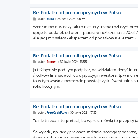
Re: Podatki od premii opcyjnych w Polsce
P
autor:
kuba
»
28 kwie 2024, 06:39
o
s
Według mojej wiedzy tak to niestety trzeba rozliczyć- pr
t
opcje to podatek od premii płacisz w rozliczeniu za 2023. A
Ale jak już pisałem - ekspertem od podatków nie jestem:)
Re: Podatki od premii opcyjnych w Polsce
P
autor:
Tomek
»
30 kwie 2024, 13:55
o
s
Ja też bym się pod tym podpisał, bo widziałem kiedyś in
t
środków finansowych do dyspozycji inwestora; tj. w mom
to w tym właśnie momencie powstaje zysk. Ewentualna stra
roku kolejnym.
Re: Podatki od premii opcyjnych w Polsce
P
autor:
FreeCashFlow
»
30 kwie 2024, 17:35
o
s
Tu nie trzeba interpretacji, bo wprost mówią to przepisy (ar
t
Są wyjątki, np kiedy prowadzisz działalność gospodarczą,
A my tu cały czas mówimy o inwestowaniu prywatnym, bo pr