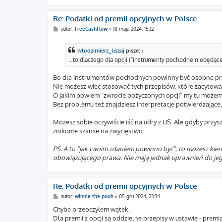
Re: Podatki od premii opcyjnych w Polsce
P
autor:
FreeCashFlow
»
18 maja 2024, 15:12
o
s
t
wlodzimierz_liszaj
pisze:
↑
...to dlaczego dla opcji ("instrumenty pochodne niebędąc
Bo dla instrumentów pochodnych powinny być osobne przep
Nie możesz więc stosować tych przepisów, które zacytował
O jakim bowiem "zwrocie pożyczonych opcji" my tu możem
Bez problemu też znajdziesz interpretacje potwierdzające, 
Możesz sobie oczywiście iść na udry z US. Ale gdyby przy
znikome szanse na zwycięstwo.
PS. A to "jak twoim zdaniem powinno być", to możesz kie
obowiązującego prawa. Nie mają jednak uprawnień do jego
Re: Podatki od premii opcyjnych w Polsce
P
autor:
winnie-the-pooh
»
05 gru 2024, 23:34
o
s
Chyba przeoczyłem wątek.
t
Dla premii z opcji są oddzielne przepisy w ustawie - prem