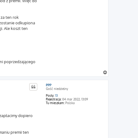
hód z premii. Więc do
 za ten rok
 zostanie odkupiona
. Ale koszt ten
 dni poprzedzającego
N
a
g
PPP
ó
Gość niedzielny
r
ę
Posty:
13
Rejestracja:
04 mar 2022, 13:09
Tu mieszkam:
Polska
 zapłacimy dopiero
ymaniu premii ten