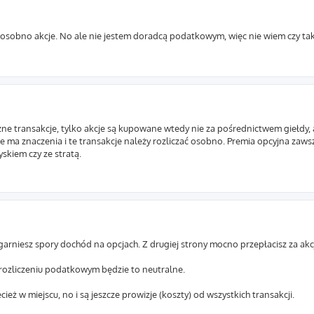
 i osobno akcje. No ale nie jestem doradcą podatkowym, więc nie wiem czy ta
eżne transakcje, tylko akcje są kupowane wtedy nie za pośrednictwem giełdy
ie ma znaczenia i te transakcje należy rozliczać osobno. Premia opcyjna zaws
skiem czy ze stratą.
zgarniesz spory dochód na opcjach. Z drugiej strony mocno przepłacisz za akc
w rozliczeniu podatkowym będzie to neutralne.
ież w miejscu, no i są jeszcze prowizje (koszty) od wszystkich transakcji.