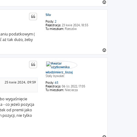
N
a
g
Silu
ó
r
Posty:
2
ę
Rejestracja:
23 kwie 2024, 18:55
Tu mieszkam:
Rzeszów
eznaniu podatkowym (
ć aż tak dużo, żeby
N
a
g
ó
r
wlodzimierz_liszaj
ę
Stały bywalec
25 kwie 2024, 09:59
Posty:
65
Rejestracja:
06 lis 2022, 17:05
Tu mieszkam:
Nieciecza
lbo wygaśnięcie
- co jeżeli pozycja
tek od premii jako
pozycji, nie tylko
N