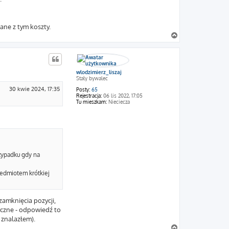
zane z tym koszty.
N
a
g
ó
r
wlodzimierz_liszaj
ę
Stały bywalec
30 kwie 2024, 17:35
Posty:
65
Rejestracja:
06 lis 2022, 17:05
Tu mieszkam:
Nieciecza
zypadku gdy na
edmiotem krótkiej
zamknięcia pozycji,
yczne - odpowiedź to
 znalazłem).
N