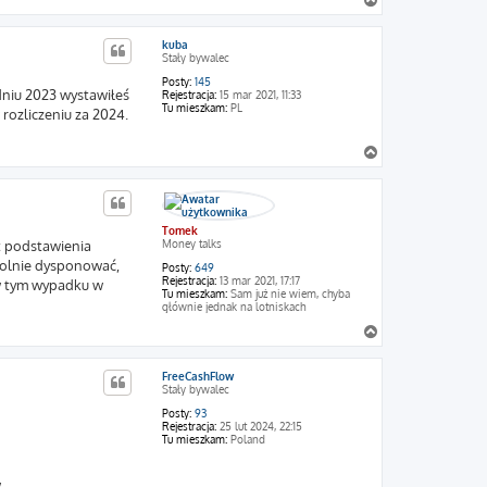
a
g
kuba
ó
Stały bywalec
r
ę
Posty:
145
dniu 2023 wystawiłeś
Rejestracja:
15 mar 2021, 11:33
Tu mieszkam:
PL
 rozliczeniu za 2024.
N
a
g
ó
r
Tomek
ę
Money talks
t podstawienia
wolnie dysponować,
Posty:
649
Rejestracja:
13 mar 2021, 17:17
 w tym wypadku w
Tu mieszkam:
Sam już nie wiem, chyba
głównie jednak na lotniskach
N
a
g
FreeCashFlow
ó
Stały bywalec
r
ę
Posty:
93
Rejestracja:
25 lut 2024, 22:15
Tu mieszkam:
Poland
.