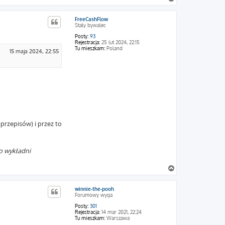
a
g
FreeCashFlow
ó
Stały bywalec
r
ę
Posty:
93
Rejestracja:
25 lut 2024, 22:15
Tu mieszkam:
Poland
15 maja 2024, 22:55
przepisów) i przez to
o wykładni
N
a
g
winnie-the-pooh
ó
Forumowy wyga
r
ę
Posty:
301
Rejestracja:
14 mar 2021, 22:24
Tu mieszkam:
Warszawa