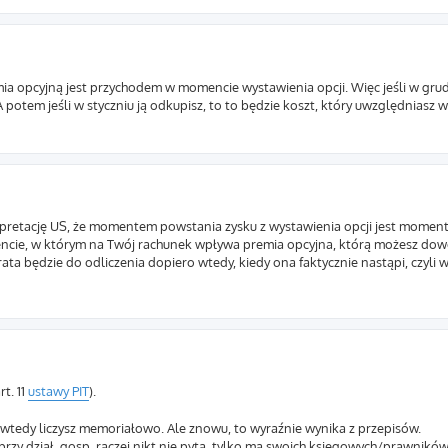
emia opcyjną jest przychodem w momencie wystawienia opcji. Więc jeśli w gru
 potem jeśli w styczniu ją odkupisz, to to będzie koszt, który uwzględniasz w
terpretację US, że momentem powstania zysku z wystawienia opcji jest momen
encie, w którym na Twój rachunek wpływa premia opcyjna, którą możesz do
ta będzie do odliczenia dopiero wtedy, kiedy ona faktycznie nastąpi, czyli
t. 11
ustawy PIT
).
 wtedy liczysz memoriałowo. Ale znowu, to wyraźnie wynika z przepisów.
zy dział. gosp. raczej nikt nie pyta, tylko ma swoich księgowych/prawników