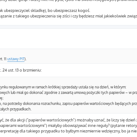
ak ubezpieczyciel składkę), bo ubezpieczasz kogoś.
zanie z takiego ubezpieczenia się ziści i czy będziesz miał jakiekolwiek zwią
t. 11
ustawy PIT
).
 24 ust. 13 o brzmieniu:
nku regulowanym w ramach krótkiej sprzedaży ustala się na dzień, w którym:
owych lub miał go dokonać zgodnie z zawartą umową pożyczki tych papierów – w pr
ę;
 na potrzeby dokonania rozrachunku, zapisu papierów wartościowych będących prz
tałych przypadkach.
yć, że dla akcji ("papierów wartościowych") możnaby uznać, że liczy się dzień 
papierami wartościowymi") miałyby obowiązywać inne reguły? (pytanie retor
interpretację dla takiego przypadku to byłbym niezmiernie wdzięczny, bo ja nie