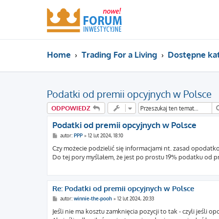
Home
Trading For a Living
Dostępne ka
Podatki od premii opcyjnych w Polsce
ODPOWIEDZ
Podatki od premii opcyjnych w Polsce
P
autor:
PPP
»
12 lut 2024, 18:10
o
s
Czy możecie podzielić się informacjami nt. zasad opodatk
t
Do tej pory myślałem, że jest po prostu 19% podatku od p
Re: Podatki od premii opcyjnych w Polsce
P
autor:
winnie-the-pooh
»
12 lut 2024, 20:33
o
s
Jeśli nie ma kosztu zamknięcia pozycji to tak - czyli jeśli
t