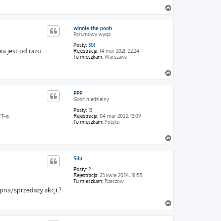
N
a
g
winnie-the-pooh
ó
Forumowy wyga
r
ę
Posty:
301
ia jest od razu
Rejestracja:
14 mar 2021, 22:24
Tu mieszkam:
Warszawa
N
a
g
PPP
ó
Gość niedzielny
r
ę
Posty:
13
T-a.
Rejestracja:
04 mar 2022, 13:09
Tu mieszkam:
Polska
N
a
g
Silu
ó
r
Posty:
2
ę
Rejestracja:
23 kwie 2024, 18:55
Tu mieszkam:
Rzeszów
pna/sprzedaży akcji ?
N
a
g