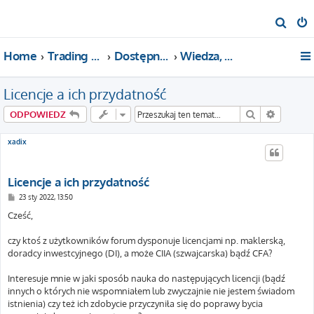
S
z
Home
Trading For a Living
Dostępne kategorie
Wiedza, newsy, linki
u
k
Licencje a ich przydatność
a
j
Szukaj
Wyszuki
ODPOWIEDZ
xadix
Licencje a ich przydatność
P
23 sty 2022, 13:50
o
s
Cześć,
t
czy ktoś z użytkowników forum dysponuje licencjami np. maklerską,
doradcy inwestcyjnego (DI), a może CIIA (szwajcarska) bądź CFA?
Interesuje mnie w jaki sposób nauka do następujących licencji (bądź
innych o których nie wspomniałem lub zwyczajnie nie jestem świadom
istnienia) czy też ich zdobycie przyczyniła się do poprawy bycia