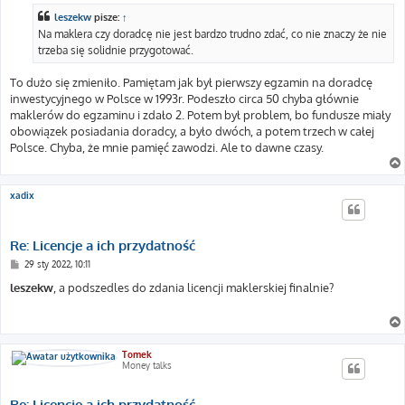
t
leszekw
pisze:
↑
Na maklera czy doradcę nie jest bardzo trudno zdać, co nie znaczy że nie
trzeba się solidnie przygotować.
To dużo się zmieniło. Pamiętam jak był pierwszy egzamin na doradcę
inwestycyjnego w Polsce w 1993r. Podeszło circa 50 chyba głównie
maklerów do egzaminu i zdało 2. Potem był problem, bo fundusze miały
obowiązek posiadania doradcy, a było dwóch, a potem trzech w całej
Polsce. Chyba, że mnie pamięć zawodzi. Ale to dawne czasy.
xadix
Re: Licencje a ich przydatność
P
29 sty 2022, 10:11
o
s
leszekw
, a podszedles do zdania licencji maklerskiej finalnie?
t
Tomek
Money talks
Re: Licencje a ich przydatność