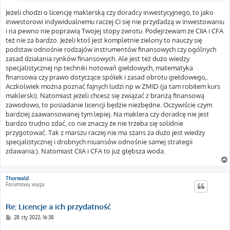
Jeżeli chodzi o licencję maklerską czy doradcy inwestycyjnego, to jako
inwestorowi indywidualnemu raczej Ci się nie przydadzą w inwestowaniu
i na pewno nie poprawią Twojej stopy zwrotu. Podejrzewam że CIIA i CFA
też nie za bardzo. Jeżeli ktoś jest kompletnie zielony to nauczy się
podstaw odnośnie rodzajów instrumentów finansowych czy ogólnych
zasad działania rynków finansowych. Ale jest też dużo wiedzy
specjalistycznej np techniki notowań giełdowych, matematyka
finansowa czy prawo dotyczące spółek i zasad obrotu giełdowego,.
Aczkolwiek można poznać fajnych ludzi np w ZMID (ja tam robiłem kurs
maklerski). Natomiast jeżeli chcesz się związać z branżą finansową
zawodowo, to posiadanie licencji będzie niezbędne. Oczywiście czym
bardziej zaawansowanej tym lepiej. Na maklera czy doradcę nie jest
bardzo trudno zdać, co nie znaczy że nie trzeba się solidnie
przygotować. Tak z marszu raczej nie ma szans za dużo jest wiedzy
specjalistycznej i drobnych niuansów odnośnie samej strategii
zdawania:). Natomiast CIIA i CFA to już głębsza woda.
Thorwald
Forumowy wyga
Re: Licencje a ich przydatność
P
28 sty 2022, 16:38
o
s