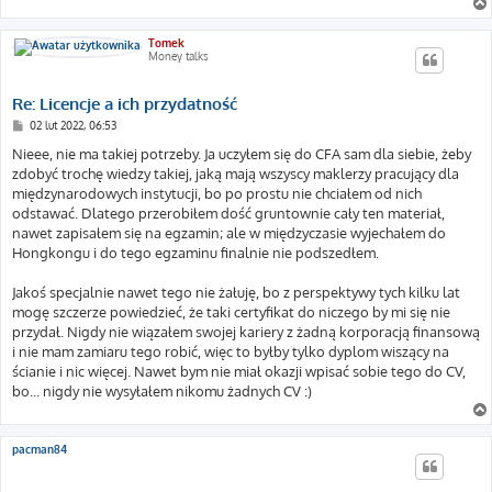
Tomek
Money talks
Re: Licencje a ich przydatność
P
02 lut 2022, 06:53
o
s
Nieee, nie ma takiej potrzeby. Ja uczyłem się do CFA sam dla siebie, żeby
t
zdobyć trochę wiedzy takiej, jaką mają wszyscy maklerzy pracujący dla
międzynarodowych instytucji, bo po prostu nie chciałem od nich
odstawać. Dlatego przerobiłem dość gruntownie cały ten materiał,
nawet zapisałem się na egzamin; ale w międzyczasie wyjechałem do
Hongkongu i do tego egzaminu finalnie nie podszedłem.
Jakoś specjalnie nawet tego nie żałuję, bo z perspektywy tych kilku lat
mogę szczerze powiedzieć, że taki certyfikat do niczego by mi się nie
przydał. Nigdy nie wiązałem swojej kariery z żadną korporacją finansową
i nie mam zamiaru tego robić, więc to byłby tylko dyplom wiszący na
ścianie i nic więcej. Nawet bym nie miał okazji wpisać sobie tego do CV,
bo... nigdy nie wysyłałem nikomu żadnych CV :)
pacman84