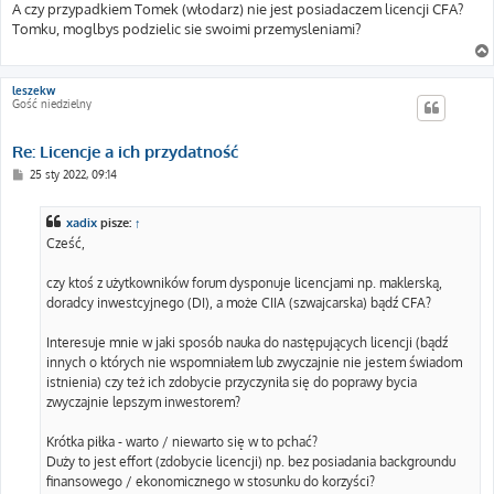
s
A czy przypadkiem Tomek (włodarz) nie jest posiadaczem licencji CFA?
t
Tomku, moglbys podzielic sie swoimi przemysleniami?
leszekw
Gość niedzielny
Re: Licencje a ich przydatność
P
25 sty 2022, 09:14
o
s
t
xadix
pisze:
↑
Cześć,
czy ktoś z użytkowników forum dysponuje licencjami np. maklerską,
doradcy inwestcyjnego (DI), a może CIIA (szwajcarska) bądź CFA?
Interesuje mnie w jaki sposób nauka do następujących licencji (bądź
innych o których nie wspomniałem lub zwyczajnie nie jestem świadom
istnienia) czy też ich zdobycie przyczyniła się do poprawy bycia
zwyczajnie lepszym inwestorem?
Krótka piłka - warto / niewarto się w to pchać?
Duży to jest effort (zdobycie licencji) np. bez posiadania backgroundu
finansowego / ekonomicznego w stosunku do korzyści?