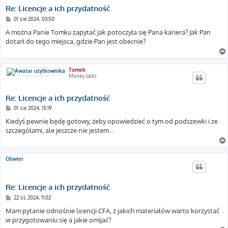
Re: Licencje a ich przydatność
P
01 sie 2024, 03:50
o
s
A można Panie Tomku zapytać jak potoczyła się Pana kariera? Jak Pan
t
dotarł do tego miejsca, gdzie Pan jest obecnie?
Tomek
Money talks
Re: Licencje a ich przydatność
P
01 sie 2024, 15:19
o
s
Kiedyś pewnie będę gotowy, żeby opowiedzieć o tym od podszewki i ze
t
szczegółami, ale jeszcze nie jestem...
Oliwier
Re: Licencje a ich przydatność
P
22 lis 2024, 11:02
o
s
Mam pytanie odnośnie licencji CFA, z jakich materiałów warto korzystać
t
w przygotowaniu się a jakie omijać?