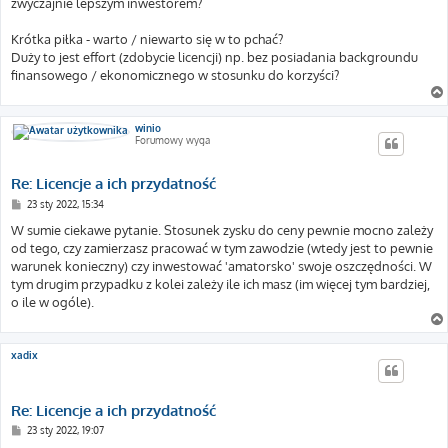
zwyczajnie lepszym inwestorem?
Krótka piłka - warto / niewarto się w to pchać?
Duży to jest effort (zdobycie licencji) np. bez posiadania backgroundu
finansowego / ekonomicznego w stosunku do korzyści?
winio
Forumowy wyga
Re: Licencje a ich przydatność
P
23 sty 2022, 15:34
o
s
W sumie ciekawe pytanie. Stosunek zysku do ceny pewnie mocno zależy
t
od tego, czy zamierzasz pracować w tym zawodzie (wtedy jest to pewnie
warunek konieczny) czy inwestować 'amatorsko' swoje oszczędności. W
tym drugim przypadku z kolei zależy ile ich masz (im więcej tym bardziej,
o ile w ogóle).
xadix
Re: Licencje a ich przydatność
P
23 sty 2022, 19:07
o