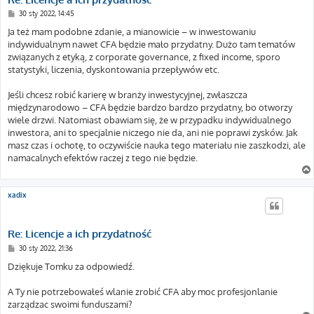
P
30 sty 2022, 14:45
o
s
Ja też mam podobne zdanie, a mianowicie – w inwestowaniu
t
indywidualnym nawet CFA będzie mało przydatny. Dużo tam tematów
związanych z etyką, z corporate governance, z fixed income, sporo
statystyki, liczenia, dyskontowania przepływów etc.
Jeśli chcesz robić karierę w branży inwestycyjnej, zwłaszcza
międzynarodowo – CFA będzie bardzo bardzo przydatny, bo otworzy
wiele drzwi. Natomiast obawiam się, że w przypadku indywidualnego
inwestora, ani to specjalnie niczego nie da, ani nie poprawi zysków. Jak
masz czas i ochotę, to oczywiście nauka tego materiału nie zaszkodzi, ale
namacalnych efektów raczej z tego nie będzie.
xadix
Re: Licencje a ich przydatność
P
30 sty 2022, 21:36
o
s
Dziękuje Tomku za odpowiedź.
t
A Ty nie potrzebowałeś wlanie zrobić CFA aby moc profesjonlanie
zarządzac swoimi funduszami?