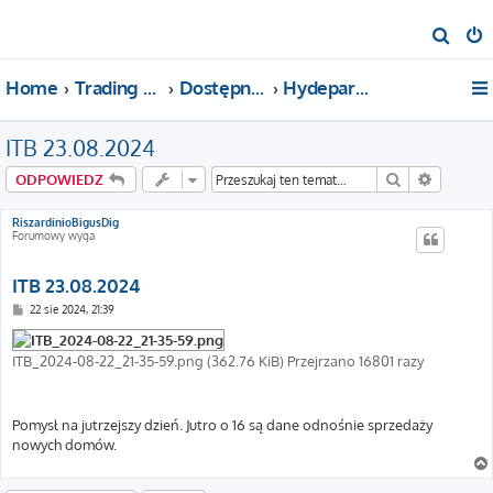
S
z
Home
Trading For a Living
Dostępne kategorie
Hydepark (o wszystkim)
u
k
ITB 23.08.2024
a
j
Szukaj
Wyszuki
ODPOWIEDZ
RiszardinioBigusDig
Forumowy wyga
ITB 23.08.2024
P
22 sie 2024, 21:39
o
s
t
ITB_2024-08-22_21-35-59.png (362.76 KiB) Przejrzano 16801 razy
Pomysł na jutrzejszy dzień. Jutro o 16 są dane odnośnie sprzedaży
nowych domów.