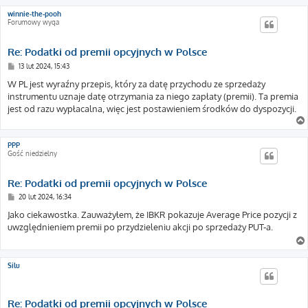
winnie-the-pooh
Forumowy wyga
Re: Podatki od premii opcyjnych w Polsce
P
13 lut 2024, 15:43
o
s
W PL jest wyraźny przepis, który za datę przychodu ze sprzedaży
t
instrumentu uznaje datę otrzymania za niego zapłaty (premii). Ta premia
jest od razu wypłacalna, więc jest postawieniem środków do dyspozycji.
PPP
Gość niedzielny
Re: Podatki od premii opcyjnych w Polsce
P
20 lut 2024, 16:34
o
s
Jako ciekawostka. Zauważyłem, że IBKR pokazuje Average Price pozycji z
t
uwzględnieniem premii po przydzieleniu akcji po sprzedaży PUT-a.
Silu
Re: Podatki od premii opcyjnych w Polsce