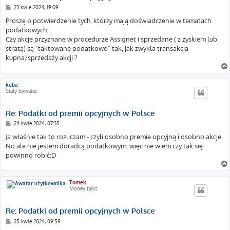
P
23 kwie 2024, 19:09
o
s
Proszę o potwierdzenie tych, którzy mają doświadczenie w tematach
t
podatkowych.
Czy akcje przyznane w procedurze Assignet i sprzedane ( z zyskiem lub
stratą) są "taktowane podatkowo" tak, jak zwykła transakcja
kupna/sprzedaży akcji ?
kuba
Stały bywalec
Re: Podatki od premii opcyjnych w Polsce
P
24 kwie 2024, 07:35
o
s
Ja właśnie tak to rozliczam - czyli osobno premie opcyjną i osobno akcje.
t
No ale nie jestem doradcą podatkowym, więc nie wiem czy tak się
powinno robić:D
Tomek
Money talks
Re: Podatki od premii opcyjnych w Polsce
P
25 kwie 2024, 09:59
o