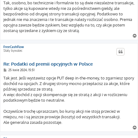
s
Tak, osobno, bo technicznie i formalnie to są dwie niezależne transakcje,
t
tylko akcje są kupowane wtedy nie za pośrednictwem giełdy, ale
bezpośrednio od drugiej strony transakcji opcyjnej. Podatkowo to
jednak nie ma znaczenia i te transakcje należy rozliczać osobno. Premia
opcyjna zawsze będzie zyskiem, bez względu na to, czy akcje potem
zostaną sprzedane z zyskiem czy ze stratą.
FreeCashFlow
Stały bywalec
Re: Podatki od premii opcyjnych w Polsce
P
25 kwie 2024, 15:51
o
s
Tak jest. Jeśli wystawisz opcje PUT deep in-the-money, to zgarniesz spory
t
dochód na opcjach. Z drugiej strony mocno przepłacisz za akcje, które
później sprzedasz ze stratą.
A więc dochód z opcji skompensuje się ze stratą z akcji i w rozliczeniu
podatkowym będzie to neutralne.
Oczywiście trochę upraszczam, bo kursy akcji nie stoją przecież w
miejscu, no i są jeszcze prowizje (koszty) od wszystkich transakcji.
Ale generalna zasada pozostaje.