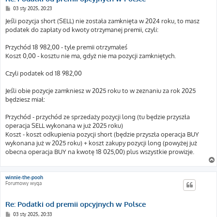
P
03 sty 2025, 20:23
o
s
Jeśli pozycja short (SELL) nie została zamknięta w 2024 roku, to masz
t
podatek do zapłaty od kwoty otrzymanej premii, czyli:
Przychód 18 982,00 - tyle premii otrzymałeś
Koszt 0,00 - kosztu nie ma, gdyż nie ma pozycji zamkniętych.
Czyli podatek od 18 982,00
Jeśli obie pozycje zamkniesz w 2025 roku to w zeznaniu za rok 2025
będziesz miał:
Przychód - przychód ze sprzedaży pozycji long (tu będzie przyszła
operacja SELL wykonana w już 2025 roku)
Koszt - koszt odkupienia pozycji short (będzie przyszła operacja BUY
wykonana już w 2025 roku) + koszt zakupy pozycji long (powyżej już
obecna operacja BUY na kwotę 18 025,00) plus wszystkie prowizje.
winnie-the-pooh
Forumowy wyga
Re: Podatki od premii opcyjnych w Polsce
P
03 sty 2025, 20:33