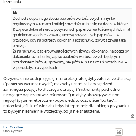
brzmieniu:
Dochód z odpłatnego zbycia papierów wartościowych na rynku
regulowanym w ramach krótkiej sprzedaży ustala się na dzień, w którym:
1) zbywca dokonał zwrotu pożyczonych papierów wartościowych lub miał
go dokonać zgodnie z zawartą umową pożyczki tych papierów – w
przypadku gdy na potrzeby dokonania rozrachunku zbywca zawarł taką
umowę;
2) na rachunku papierów wartościowych zbywcy dokonano, na potrzeby
dokonania rozrachunku, zapisu papierów wartościowych będących
przedmiotem krótkiej sprzedaży, nie później niż na dzień rozrachunku –
w pozostałych przypadkach.
Oczywiście nie podejmuję się interpretacji, ale gdyby założyć, że dla akcji
("papierów wartościowych") możnaby uznać, że liczy się dzień
zamknięcia pozycji, to dlaczego dla opcji ("instrumenty pochodne
niebędące papierami wartościowymi") miałyby obowiązywać inne
reguły? (pytanie retoryczne - odpowiedź to oczywiście "bo tak"...
natomiast jeśli ktoś widział kiedyś interpretację dla takiego przypadku
to byłbym niezmiernie wdzięczny, bo ja nie znalazłem).
FreeCashFlow
Stały bywalec