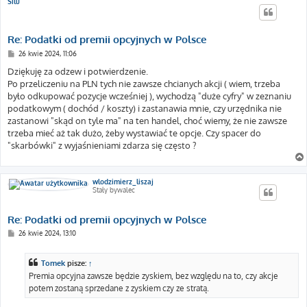
Silu
Re: Podatki od premii opcyjnych w Polsce
P
26 kwie 2024, 11:06
o
s
Dziękuję za odzew i potwierdzenie.
t
Po przeliczeniu na PLN tych nie zawsze chcianych akcji ( wiem, trzeba
było odkupować pozycje wcześniej ), wychodzą "duże cyfry" w zeznaniu
podatkowym ( dochód / koszty) i zastanawia mnie, czy urzędnika nie
zastanowi "skąd on tyle ma" na ten handel, choć wiemy, że nie zawsze
trzeba mieć aż tak dużo, żeby wystawiać te opcje. Czy spacer do
"skarbówki" z wyjaśnieniami zdarza się często ?
wlodzimierz_liszaj
Stały bywalec
Re: Podatki od premii opcyjnych w Polsce
P
26 kwie 2024, 13:10
o
s
t
Tomek
pisze:
↑
Premia opcyjna zawsze będzie zyskiem, bez względu na to, czy akcje
potem zostaną sprzedane z zyskiem czy ze stratą.