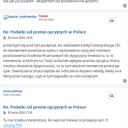
Ale jak już pisałem - ekspertem od podatków nie jestem:)
Tomek
Money talks
Re: Podatki od premii opcyjnych w Polsce
P
30 kwie 2024, 13:55
o
s
Ja też bym się pod tym podpisał, bo widziałem kiedyś interpretację US,
t
że momentem powstania zysku z wystawienia opcji jest moment
podstawienia środków finansowych do dyspozycji inwestora; tj. w
momencie, w którym na Twój rachunek wpływa premia opcyjna, którą
możesz dowolnie dysponować, to w tym właśnie momencie powstaje
zysk. Ewentualna strata będzie do odliczenia dopiero wtedy, kiedy ona
faktycznie nastąpi, czyli w tym wypadku w roku kolejnym.
FreeCashFlow
Stały bywalec
Re: Podatki od premii opcyjnych w Polsce
P
30 kwie 2024, 17:35
o
s
Tu nie trzeba interpretacji, bo wprost mówią to przepisy (art. 11
t
ustawy PIT
).