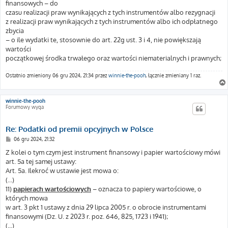
finansowych – do
czasu realizacji praw wynikających z tych instrumentów albo rezygnacji
z realizacji praw wynikających z tych instrumentów albo ich odpłatnego
zbycia
– o ile wydatki te, stosownie do art. 22g ust. 3 i 4, nie powiększają
wartości
początkowej środka trwałego oraz wartości niematerialnych i prawnych;
Ostatnio zmieniony 06 gru 2024, 21:34 przez
winnie-the-pooh
, łącznie zmieniany 1 raz.
winnie-the-pooh
Forumowy wyga
Re: Podatki od premii opcyjnych w Polsce
P
06 gru 2024, 21:32
o
s
Z kolei o tym czym jest instrument finansowy i papier wartościowy mówi
t
art. 5a tej samej ustawy:
Art. 5a. Ilekroć w ustawie jest mowa o:
(...)
11)
papierach wartościowych
– oznacza to papiery wartościowe, o
których mowa
w art. 3 pkt 1 ustawy z dnia 29 lipca 2005 r. o obrocie instrumentami
finansowymi (Dz. U. z 2023 r. poz. 646, 825, 1723 i 1941);
(...)