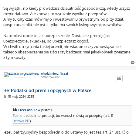
Są wyjątki, np kiedy prowadzisz działalność gospodarczą, wtedy liczysz
memoriałowo. Ale znowu, to wyraźnie wynika z przepisów.
A my tu cały czas mówimy o inwestowaniu prywatnym, bo przy dział.
gosp. raczej nikt nie pyta, tylko ma swoich księgowych/prawników.
Natomiast opcje to jak ubezpieczenie. Dostajesz premię (jak
ubezpieczyciel składkę), bo ubezpieczasz kogoś.
W chwili otrzymania takiej premii, nie wiadomo czy zobowiązanie z
takiego ubezpieczenia się ziści i czy będziesz miał jakiekolwiek związane
z tym koszty.
wlodzimierz_liszaj
Stały bywalec
Re: Podatki od premii opcyjnych w Polsce
P
15 maja 2024, 22:55
o
s
t
FreeCashFlow
pisze:
↑
Tu nie trzeba interpretacji, bo wprost mówią to przepisy (art. 11
ustawy PIT
).
Jeżeli patrzylibyśmy bezpośrednio do ustawy to jest też art. 24 ust. 13 o