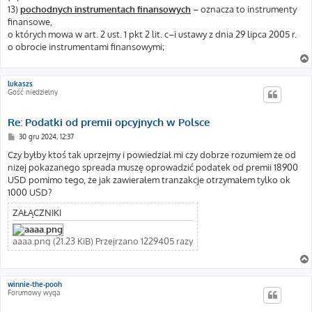
13)
pochodnych instrumentach finansowych
– oznacza to instrumenty
finansowe,
o których mowa w art. 2 ust. 1 pkt 2 lit. c–i ustawy z dnia 29 lipca 2005 r.
o obrocie instrumentami finansowymi;
lukaszs
Gość niedzielny
Re: Podatki od premii opcyjnych w Polsce
P
30 gru 2024, 12:37
o
s
Czy byłby ktoś tak uprzejmy i powiedział mi czy dobrze rozumiem że od
t
nizej pokazanego spreada muszę oprowadzić podatek od premii 18900
USD pomimo tego, że jak zawierałem tranzakcje otrzymałem tylko ok
1000 USD?
ZAŁĄCZNIKI
aaaa.png (21.23 KiB) Przejrzano 1229405 razy
winnie-the-pooh
Forumowy wyga