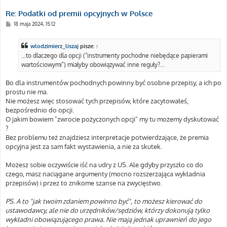
Re: Podatki od premii opcyjnych w Polsce
P
18 maja 2024, 15:12
o
s
t
wlodzimierz_liszaj
pisze:
↑
...to dlaczego dla opcji ("instrumenty pochodne niebędące papierami
wartościowymi") miałyby obowiązywać inne reguły?...
Bo dla instrumentów pochodnych powinny być osobne przepisy, a ich po
prostu nie ma.
Nie możesz więc stosować tych przepisów, które zacytowałeś,
bezpośrednio do opcji.
O jakim bowiem "zwrocie pożyczonych opcji" my tu możemy dyskutować
?
Bez problemu też znajdziesz interpretacje potwierdzające, że premia
opcyjna jest za sam fakt wystawienia, a nie za skutek.
Możesz sobie oczywiście iść na udry z US. Ale gdyby przyszło co do
czego, masz naciągane argumenty (mocno rozszerzająca wykładnia
przepisów) i przez to znikome szanse na zwycięstwo.
PS. A to "jak twoim zdaniem powinno być", to możesz kierować do
ustawodawcy, ale nie do urzędników/sędziów, którzy dokonują tylko
wykładni obowiązującego prawa. Nie mają jednak uprawnień do jego