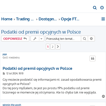
S
z
Home
Trading For a Living
Dostępne kategorie
Opcje FTW!
u
k
Podatki od premii opcyjnych w Polsce
a
j
Szukaj
Wyszuki
ODPOWIEDZ
1
2
Następna
PPP
Gość niedzielny
Podatki od premii opcyjnych w Polsce
P
12 lut 2024, 18:10
o
s
Czy możecie podzielić się informacjami nt. zasad opodatkowania premii
t
opcyjnych w Polsce?
Do tej pory myślałem, że jest po prostu 19% podatku od premii
liczonego w momencie jej otrzymania. Ale to chyba tak nie wygląda.
winnie-the-pooh