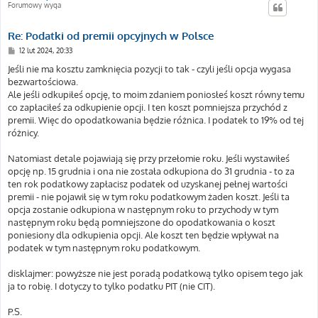
Forumowy wyga
Re: Podatki od premii opcyjnych w Polsce
P
12 lut 2024, 20:33
o
s
Jeśli nie ma kosztu zamknięcia pozycji to tak - czyli jeśli opcja wygasa
t
bezwartościowa.
Ale jeśli odkupiłeś opcję, to moim zdaniem poniosłeś koszt równy temu
co zapłaciłeś za odkupienie opcji. I ten koszt pomniejsza przychód z
premii. Więc do opodatkowania będzie różnica. I podatek to 19% od tej
różnicy.
Natomiast detale pojawiają się przy przełomie roku. Jeśli wystawiłeś
opcję np. 15 grudnia i ona nie została odkupiona do 31 grudnia - to za
ten rok podatkowy zapłacisz podatek od uzyskanej pełnej wartości
premii - nie pojawił się w tym roku podatkowym żaden koszt. Jeśli ta
opcja zostanie odkupiona w następnym roku to przychody w tym
następnym roku będą pomniejszone do opodatkowania o koszt
poniesiony dla odkupienia opcji. Ale koszt ten będzie wpływał na
podatek w tym następnym roku podatkowym.
disklajmer: powyższe nie jest poradą podatkową tylko opisem tego jak
ja to robię. I dotyczy to tylko podatku PIT (nie CIT).
P.S.