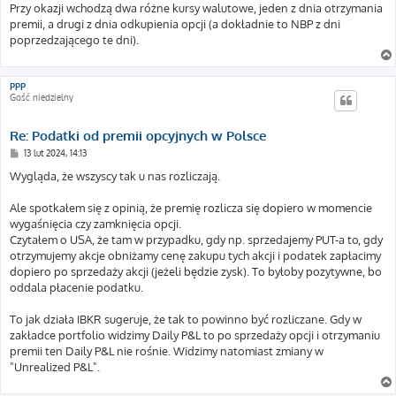
Przy okazji wchodzą dwa różne kursy walutowe, jeden z dnia otrzymania
premii, a drugi z dnia odkupienia opcji (a dokładnie to NBP z dni
poprzedzającego te dni).
PPP
Gość niedzielny
Re: Podatki od premii opcyjnych w Polsce
P
13 lut 2024, 14:13
o
s
Wygląda, że wszyscy tak u nas rozliczają.
t
Ale spotkałem się z opinią, że premię rozlicza się dopiero w momencie
wygaśnięcia czy zamknięcia opcji.
Czytałem o USA, że tam w przypadku, gdy np. sprzedajemy PUT-a to, gdy
otrzymujemy akcje obniżamy cenę zakupu tych akcji i podatek zapłacimy
dopiero po sprzedaży akcji (jeżeli będzie zysk). To byłoby pozytywne, bo
oddala płacenie podatku.
To jak działa IBKR sugeruje, że tak to powinno być rozliczane. Gdy w
zakładce portfolio widzimy Daily P&L to po sprzedaży opcji i otrzymaniu
premii ten Daily P&L nie rośnie. Widzimy natomiast zmiany w
"Unrealized P&L".