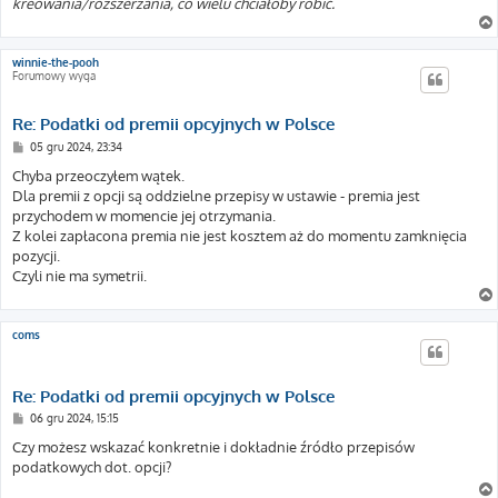
kreowania/rozszerzania, co wielu chciałoby robić.
winnie-the-pooh
Forumowy wyga
Re: Podatki od premii opcyjnych w Polsce
P
05 gru 2024, 23:34
o
s
Chyba przeoczyłem wątek.
t
Dla premii z opcji są oddzielne przepisy w ustawie - premia jest
przychodem w momencie jej otrzymania.
Z kolei zapłacona premia nie jest kosztem aż do momentu zamknięcia
pozycji.
Czyli nie ma symetrii.
coms
Re: Podatki od premii opcyjnych w Polsce
P
06 gru 2024, 15:15
o
s
Czy możesz wskazać konkretnie i dokładnie źródło przepisów
t
podatkowych dot. opcji?