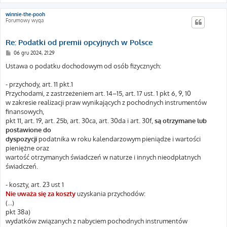
winnie-the-pooh
Forumowy wyga
Re: Podatki od premii opcyjnych w Polsce
P
06 gru 2024, 21:29
o
s
Ustawa o podatku dochodowym od osób fizycznych:
t
- przychody, art. 11 pkt.1
Przychodami, z zastrzeżeniem art. 14–15, art. 17 ust. 1 pkt 6, 9, 10
w zakresie realizacji praw wynikających z pochodnych instrumentów
finansowych,
pkt 11, art. 19, art. 25b, art. 30ca, art. 30da i art. 30f,
są otrzymane lub
postawione do
dyspozycji
podatnika w roku kalendarzowym pieniądze i wartości
pieniężne oraz
wartość otrzymanych świadczeń w naturze i innych nieodpłatnych
świadczeń.
- koszty, art. 23 ust 1
Nie uważa się za koszty
uzyskania przychodów:
(...)
pkt 38a)
wydatków związanych z nabyciem pochodnych instrumentów