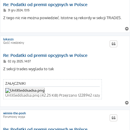
Re: Podatki od premii opcyjnych w Polsce
P
31 gru 2024, 13:15
o
s
Z tego nic nie można powiedzieć. Istotne są rekordy w sekcji TRADES.
t
lukaszs
Gość niedzielny
Re: Podatki od premii opcyjnych w Polsce
P
02 sty 2025, 14:07
o
s
Z sekcji trades wyglada to tak
t
ZAŁĄCZNIKI
Untitleddsadsa.png (42.25 KiB) Przejrzano 1228942 razy
winnie-the-pooh
Forumowy wyga
Re: Podatki od premii opcyjnych w Polsce