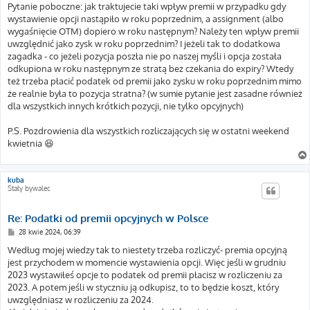
Pytanie poboczne: jak traktujecie taki wpływ premii w przypadku gdy
wystawienie opcji nastąpiło w roku poprzednim, a assignment (albo
wygaśnięcie OTM) dopiero w roku następnym? Należy ten wpływ premii
uwzględnić jako zysk w roku poprzednim? I jeżeli tak to dodatkowa
zagadka - co jeżeli pozycja poszła nie po naszej myśli i opcja została
odkupiona w roku następnym ze stratą bez czekania do expiry? Wtedy
też trzeba płacić podatek od premii jako zysku w roku poprzednim mimo
że realnie była to pozycja stratna? (w sumie pytanie jest zasadne również
dla wszystkich innych krótkich pozycji, nie tylko opcyjnych)
P.S. Pozdrowienia dla wszystkich rozliczających się w ostatni weekend
kwietnia 😆
kuba
Stały bywalec
Re: Podatki od premii opcyjnych w Polsce
P
28 kwie 2024, 06:39
o
s
Według mojej wiedzy tak to niestety trzeba rozliczyć- premia opcyjną
t
jest przychodem w momencie wystawienia opcji. Więc jeśli w grudniu
2023 wystawiłeś opcje to podatek od premii płacisz w rozliczeniu za
2023. A potem jeśli w styczniu ją odkupisz, to to będzie koszt, który
uwzględniasz w rozliczeniu za 2024.