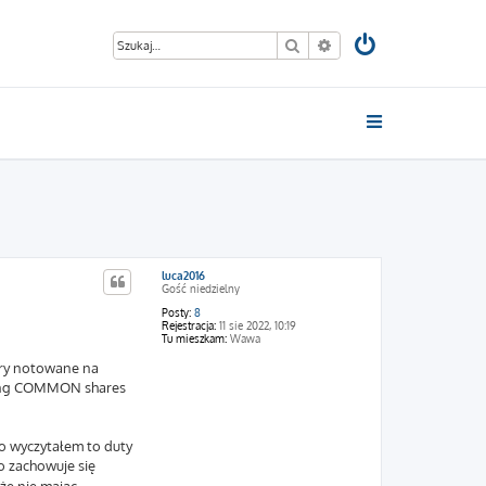
Szukaj
Wyszukiwanie zaawan
luca2016
Gość niedzielny
Posty:
8
Rejestracja:
11 sie 2022, 10:19
Tu mieszkam:
Wawa
ery notowane na
Kong COMMON shares
co wyczytałem to duty
o zachowuje się