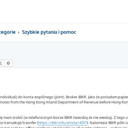
tegorie
Szybkie pytania i pomoc
Szukaj
Wyszukiwanie zaawansowane
individual) do konta wspólnego (joint). Broker IBKR. Jako że posiadam papi
 notes from the Hong Kong Inland Department of Revenue before Hong 
 mam zrobić (w telefonicznym biurze IBKR twierdzą że nie wiedzą). Z tego 
a transakcje/trasnfer (
https://ibkr.info/article/4017
). Natomiast IBKR póki c