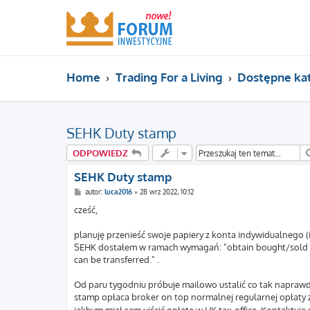
Home
Trading For a Living
Dostępne ka
SEHK Duty stamp
ODPOWIEDZ
SEHK Duty stamp
P
autor:
luca2016
»
28 wrz 2022, 10:12
o
s
cześć,
t
planuję przenieść swoje papiery z konta indywidualnego (
SEHK dostałem w ramach wymagań: "obtain bought/sold
can be transferred." .
Od paru tygodniu próbuje mailowo ustalić co tak naprawdę
stamp opłaca broker on top normalnej regularnej opłaty z