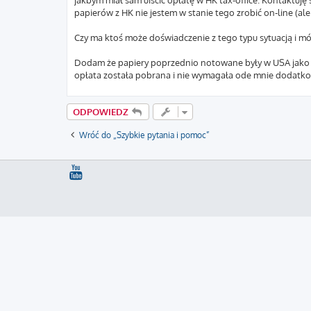
jakbym miał sam uiścić opłatę w HK tax-office. Kontaktuję si
papierów z HK nie jestem w stanie tego zrobić on-line (ale
Czy ma ktoś może doświadczenie z tego typu sytuacją i m
Dodam że papiery poprzednio notowane były w USA jako AD
opłata została pobrana i nie wymagała ode mnie dodatko
ODPOWIEDZ
Wróć do „Szybkie pytania i pomoc”