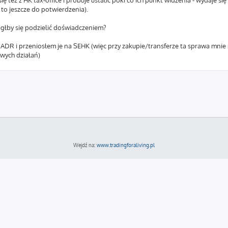
ę też z HK tax-office i próbuje ustalić póki co ich punkt widzenia - wydaje się
 to jeszcze do potwierdzenia).
ógłby się podzielić doświadczeniem?
R i przeniosłem je na SEHK (więc przy zakupie/transferze ta sprawa mnie n
wych działań)
Wejdź na:
www.tradingforaliving.pl