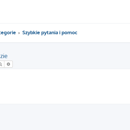
tegorie
Szybkie pytania i pomoc
zie
Szukaj
Wyszukiwanie zaawansowane