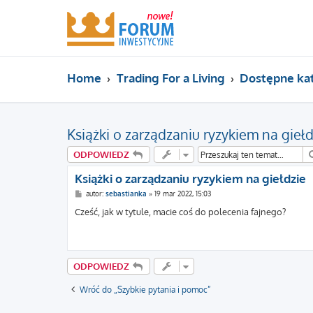
Home
Trading For a Living
Dostępne ka
Książki o zarządzaniu ryzykiem na giełd
ODPOWIEDZ
Książki o zarządzaniu ryzykiem na giełdzie
P
autor:
sebastianka
»
19 mar 2022, 15:03
o
s
Cześć, jak w tytule, macie coś do polecenia fajnego?
t
ODPOWIEDZ
Wróć do „Szybkie pytania i pomoc”