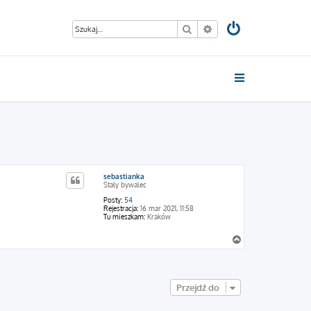
Szukaj
Wyszukiwanie zaawan
sebastianka
Stały bywalec
Posty:
54
Rejestracja:
16 mar 2021, 11:58
Tu mieszkam:
Kraków
N
a
g
ó
r
Przejdź do
ę