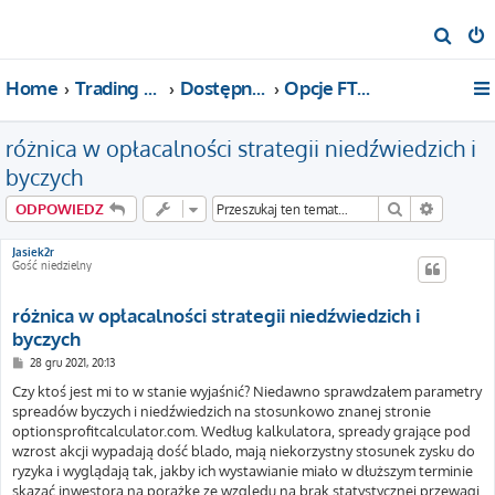
S
z
Home
Trading For a Living
Dostępne kategorie
Opcje FTW!
u
k
różnica w opłacalności strategii niedźwiedzich i
a
j
byczych
Szukaj
Wyszuki
ODPOWIEDZ
Jasiek2r
Gość niedzielny
różnica w opłacalności strategii niedźwiedzich i
byczych
P
28 gru 2021, 20:13
o
s
Czy ktoś jest mi to w stanie wyjaśnić? Niedawno sprawdzałem parametry
t
spreadów byczych i niedźwiedzich na stosunkowo znanej stronie
optionsprofitcalculator.com. Według kalkulatora, spready grające pod
wzrost akcji wypadają dość blado, mają niekorzystny stosunek zysku do
ryzyka i wyglądają tak, jakby ich wystawianie miało w dłuższym terminie
skazać inwestora na porażkę ze względu na brak statystycznej przewagi.