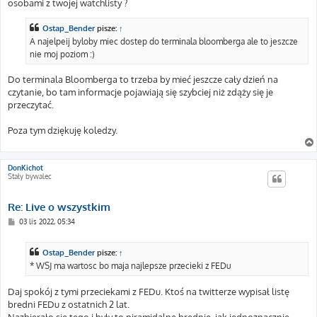
osobami z twojej watchlisty ?
Ostap_Bender
pisze:
↑
A najelpeij byloby miec dostep do terminala bloomberga ale to jeszcze
nie moj poziom :)
Do terminala Bloomberga to trzeba by mieć jeszcze cały dzień na
czytanie, bo tam informacje pojawiają się szybciej niż zdąży się je
przeczytać.
Poza tym dziękuję koledzy.
DonKichot
Stały bywalec
Re: Live o wszystkim
P
03 lis 2022, 05:34
o
s
t
Ostap_Bender
pisze:
↑
* WSJ ma wartosc bo maja najlepsze przecieki z FEDu
Daj spokój z tymi przeciekami z FEDu. Ktoś na twitterze wypisał listę
bredni FEDu z ostatnich 2 lat.
Nazbierało się tego i były to piramidalne brednie, jak jednoznacznie