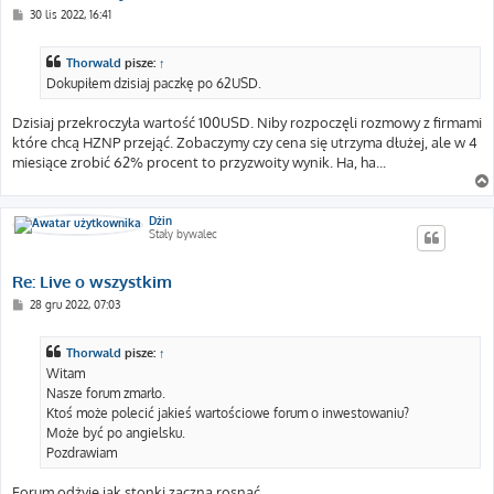
P
30 lis 2022, 16:41
o
s
t
Thorwald
pisze:
↑
Dokupiłem dzisiaj paczkę po 62USD.
Dzisiaj przekroczyła wartość 100USD. Niby rozpoczęli rozmowy z firmami
które chcą HZNP przejąć. Zobaczymy czy cena się utrzyma dłużej, ale w 4
miesiące zrobić 62% procent to przyzwoity wynik. Ha, ha...
Dżin
Stały bywalec
Re: Live o wszystkim
P
28 gru 2022, 07:03
o
s
t
Thorwald
pisze:
↑
Witam
Nasze forum zmarło.
Ktoś może polecić jakieś wartościowe forum o inwestowaniu?
Może być po angielsku.
Pozdrawiam
Forum odżyje jak stonki zaczną rosnąć.