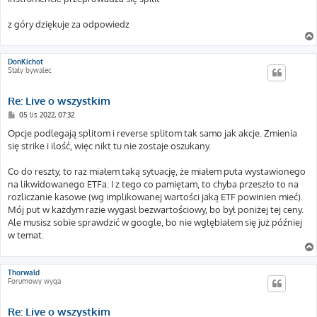
z góry dziękuje za odpowiedz
DonKichot
Stały bywalec
Re: Live o wszystkim
P
05 lis 2022, 07:32
o
s
Opcje podlegają splitom i reverse splitom tak samo jak akcje. Zmienia
t
się strike i ilość, więc nikt tu nie zostaje oszukany.
Co do reszty, to raz miałem taką sytuację, że miałem puta wystawionego
na likwidowanego ETFa. I z tego co pamiętam, to chyba przeszło to na
rozliczanie kasowe (wg implikowanej wartości jaką ETF powinien mieć).
Mój put w każdym razie wygasł bezwartościowy, bo był poniżej tej ceny.
Ale musisz sobie sprawdzić w google, bo nie wgłębiałem się już później
w temat.
Thorwald
Forumowy wyga
Re: Live o wszystkim