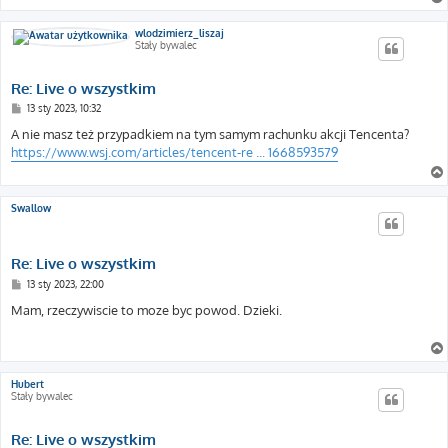
wlodzimierz_liszaj
Stały bywalec
Re: Live o wszystkim
P
13 sty 2023, 10:32
o
s
A nie masz też przypadkiem na tym samym rachunku akcji Tencenta?
t
https://www.wsj.com/articles/tencent-re ... 1668593579
Swallow
Re: Live o wszystkim
P
13 sty 2023, 22:00
o
s
Mam, rzeczywiscie to moze byc powod. Dzieki.
t
Hubert
Stały bywalec
Re: Live o wszystkim