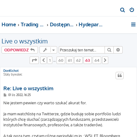
S
z
Home
Trading For a Living
Dostępne kategorie
Hydepark (o wszystkim)
u
k
Live o wszystkim
a
j
Szukaj
Wyszuki
ODPOWIEDZ
Strona
63
z
64
1
60
61
62
63
64
Poprzednia
…
Następna
DonKichot
Stały bywalec
Re: Live o wszystkim
P
01 lis 2022, 16:25
o
s
Nie jestem pewien czy warto szukać akurat for.
t
Ja mam watchlistę na Twitterze, gdzie buduję sobie portfolio ludzi
których chcę słuchać (zarządzających funduszami, przedstawicieli
instytutów finansowych, profesorów, a także traderów).
A tak poza tym, czytam różne periodyki m.in.: WSJ, FT, Bloomberg,