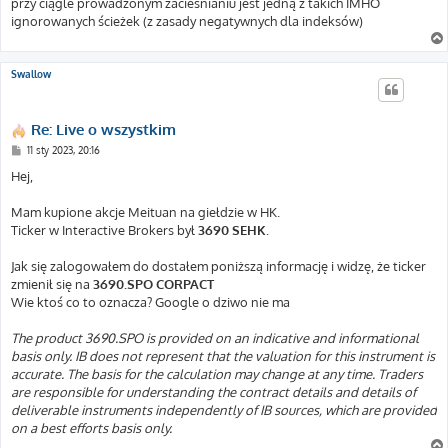
przy ciągle prowadzonym zacieśnianiu jest jedną z takich IMHO
ignorowanych ścieżek (z zasady negatywnych dla indeksów)
Swallow
Re: Live o wszystkim
P
11 sty 2023, 20:16
o
s
Hej,
t
Mam kupione akcje Meituan na giełdzie w HK.
Ticker w Interactive Brokers był
3690 SEHK
.
Jak się zalogowałem do dostałem poniższą informację i widzę, że ticker
zmienił się na
3690.SPO CORPACT
Wie ktoś co to oznacza? Google o dziwo nie ma
The product 3690.SPO is provided on an indicative and informational
basis only. IB does not represent that the valuation for this instrument is
accurate. The basis for the calculation may change at any time. Traders
are responsible for understanding the contract details and details of
deliverable instruments independently of IB sources, which are provided
on a best efforts basis only.