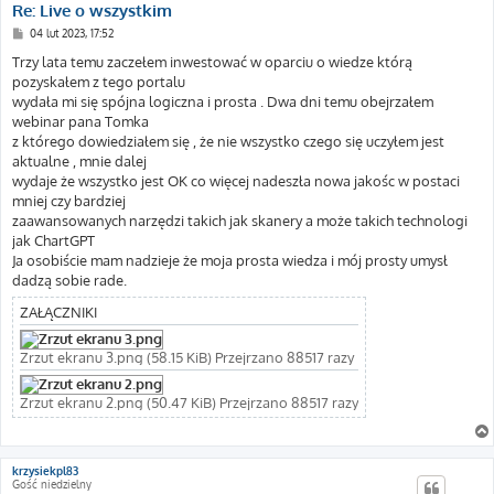
Re: Live o wszystkim
P
04 lut 2023, 17:52
o
s
Trzy lata temu zaczełem inwestować w oparciu o wiedze którą
t
pozyskałem z tego portalu
wydała mi się spójna logiczna i prosta . Dwa dni temu obejrzałem
webinar pana Tomka
z którego dowiedziałem się , że nie wszystko czego się uczyłem jest
aktualne , mnie dalej
wydaje że wszystko jest OK co więcej nadeszła nowa jakośc w postaci
mniej czy bardziej
zaawansowanych narzędzi takich jak skanery a może takich technologi
jak ChartGPT
Ja osobiście mam nadzieje że moja prosta wiedza i mój prosty umysł
dadzą sobie rade.
ZAŁĄCZNIKI
Zrzut ekranu 3.png (58.15 KiB) Przejrzano 88517 razy
Zrzut ekranu 2.png (50.47 KiB) Przejrzano 88517 razy
krzysiekpl83
Gość niedzielny