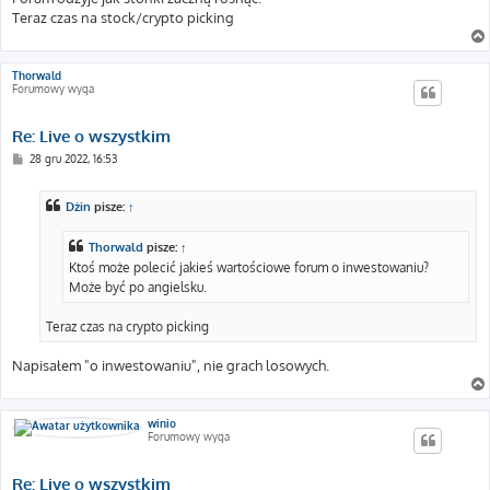
Teraz czas na stock/crypto picking
Thorwald
Forumowy wyga
Re: Live o wszystkim
P
28 gru 2022, 16:53
o
s
t
Dżin
pisze:
↑
Thorwald
pisze:
↑
Ktoś może polecić jakieś wartościowe forum o inwestowaniu?
Może być po angielsku.
Teraz czas na crypto picking
Napisałem "o inwestowaniu", nie grach losowych.
winio
Forumowy wyga
Re: Live o wszystkim