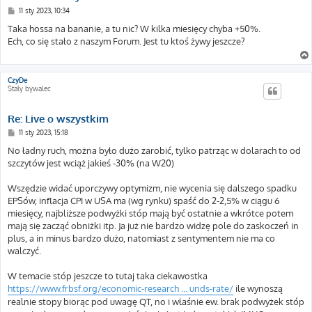
P
11 sty 2023, 10:34
o
s
Taka hossa na bananie, a tu nic? W kilka miesięcy chyba +50%.
t
Ech, co się stało z naszym Forum. Jest tu ktoś żywy jeszcze?
CzyDe
Stały bywalec
Re: Live o wszystkim
P
11 sty 2023, 15:18
o
s
No ładny ruch, można było dużo zarobić, tylko patrząc w dolarach to od
t
szczytów jest wciąż jakieś -30% (na W20)
Wszędzie widać uporczywy optymizm, nie wycenia się dalszego spadku
EPSów, inflacja CPI w USA ma (wg rynku) spaść do 2-2,5% w ciągu 6
miesięcy, najbliższe podwyżki stóp mają być ostatnie a wkrótce potem
mają się zacząć obniżki itp. Ja już nie bardzo widzę pole do zaskoczeń in
plus, a in minus bardzo dużo, natomiast z sentymentem nie ma co
walczyć.
W temacie stóp jeszcze to tutaj taka ciekawostka
https://www.frbsf.org/economic-research ... unds-rate/
ile wynoszą
realnie stopy biorąc pod uwagę QT, no i właśnie ew. brak podwyżek stóp