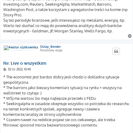
Investing.com, Reuters, SeekingAlpha, MarketWatch, Barrons,
Washington Post, a także korzystam z agregatorów treści na komie (np
Stoxy Pro).
Są też periodyki branżowe, jeśli interesujesz np metalami, energią, itp.
Warto też słuchać co mają do powiedzenia analitycy dużych banków
inwestycyjnych - Goldman, JP, Morgan Stanley, Wells Fargo, itp.
Ostap_Bender
Forumowy wyga
Re: Live o wszystkim
P
02 lis 2022, 10:40
o
s
* The economist jest bardzo dobry jesli chodzi o dokladna sytuacje
t
geopolityczna.
* The barrons jako biezacy komentarz sytuacji na rynku + wszyscy na
wallstreet to czytaja :)
* WSJ ma wartosc bo maja najlepsze przecieki z FEDu
* Seekingalpha w zasadzie obejmuje wszystko co potrzeba do researchu
na temat konkretnych spolek, agreguje newsy i zawiera
komentarze/analizy ze strony uzytkownikow.
* Czasem nawet na reddicie pojawi sie cos ciekawego, ale trzeba
filtrowac sposrod morza bezwartosciowego contentu.