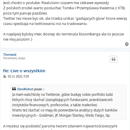
Jesli chodzi o youtube: Realvision czasem ma ciekawe wywiady
Z polskich zrodel warto posluchac Tomka i Przemyslawa Kwietnia z XTB,
poza tym panuje pazdziez.
Twitter tez moze byc ok, ale trzeba unikac 'gadajacych glow' ktore wiecej
czasu spedzaja na twittowaniu niz na tradowaniu.
A najelpeij byloby miec dostep do terminala bloomberga ale to jeszcze
nie moj poziom :)
Thorwald
Forumowy wyga
Re: Live o wszystkim
P
02 lis 2022, 11:33
o
s
t
DonKichot
pisze:
↑
Ja mam watchlistę na Twitterze, gdzie buduję sobie portfolio ludzi
których chcę słuchać (zarządzających funduszami, przedstawicieli
instytutów finansowych, profesorów, a także traderów).
Warto też słuchać co mają do powiedzenia analitycy dużych banków
inwestycyjnych - Goldman, JP, Morgan Stanley, Wells Fargo, itp.
A możesz się podzielić paroma twoim zdaniem najwartościowszymi