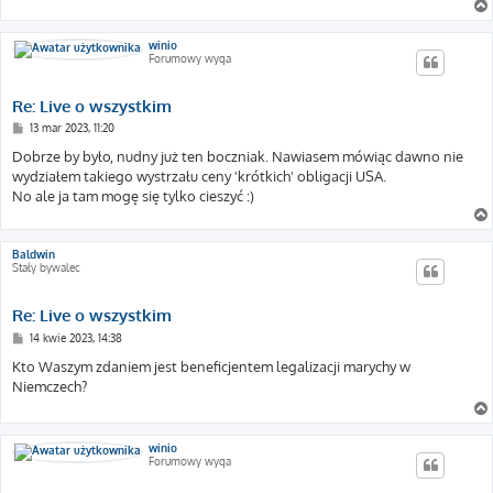
winio
Forumowy wyga
Re: Live o wszystkim
P
13 mar 2023, 11:20
o
s
Dobrze by było, nudny już ten boczniak. Nawiasem mówiąc dawno nie
t
wydziałem takiego wystrzału ceny 'krótkich' obligacji USA.
No ale ja tam mogę się tylko cieszyć :)
Baldwin
Stały bywalec
Re: Live o wszystkim
P
14 kwie 2023, 14:38
o
s
Kto Waszym zdaniem jest beneficjentem legalizacji marychy w
t
Niemczech?
winio
Forumowy wyga