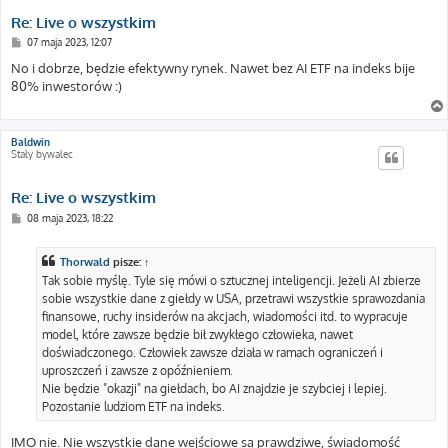
Re: Live o wszystkim
P
07 maja 2023, 12:07
o
s
No i dobrze, będzie efektywny rynek. Nawet bez AI ETF na indeks bije
t
80% inwestorów :)
Baldwin
Stały bywalec
Re: Live o wszystkim
P
08 maja 2023, 18:22
o
s
t
Thorwald
pisze:
↑
Tak sobie myślę. Tyle się mówi o sztucznej inteligencji. Jeżeli AI zbierze
sobie wszystkie dane z giełdy w USA, przetrawi wszystkie sprawozdania
finansowe, ruchy insiderów na akcjach, wiadomości itd. to wypracuje
model, które zawsze będzie bił zwykłego człowieka, nawet
doświadczonego. Człowiek zawsze działa w ramach ograniczeń i
uproszczeń i zawsze z opóźnieniem.
Nie będzie "okazji" na giełdach, bo AI znajdzie je szybciej i lepiej.
Pozostanie ludziom ETF na indeks.
IMO nie. Nie wszystkie dane wejściowe są prawdziwe, świadomość