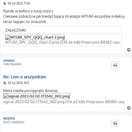
P
02 lut 2023, 17:26
o
s
Rynek w euforii a tutaj cisza:)
t
Ciekawe zobaczcie jak kiedyś bijąca strategia MTUM wszystkie indeksy
teraz laguje i to znacznie .
ZAŁĄCZNIKI
MTUM_SPY_QQQ_chart-2.png (238.56 KiB) Przejrzano 88582 razy
rebahas
Stały bywalec
Re: Live o wszystkim
P
02 lut 2023, 18:11
o
s
Meta niezłe pociągnęła dziasiaj
t
signal-2023-02-02-173542_002.png (176.62 KiB) Przejrzano 88580 razy
WOJTEK
Gość niedzielny