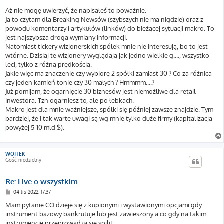
Aż nie mogę uwierzyć, że napisałeś to poważnie.
Ja to czytam dla Breaking Newsów (szybszych nie ma nigdzie) oraz z
powodu komentarzy i artykułów (linków) do bieżącej sytuacji makro. To
jest najszybsza droga wymiany informacji.
Natomiast tickery wizjonerskich spółek mnie nie interesują, bo to jest
wtórne. Dzisiaj te wizjonery wyglądają jak jedno wielkie g...., wszystko
leci, tylko z różną prędkością.
Jakie więc ma znaczenie czy wybiorę 2 spółki zamiast 30 ? Co za różnica
czy jeden kamień tonie czy 30 małych ? Hmmmm....?
Już pomijam, że ogarnięcie 30 biznesów jest niemożliwe dla retail
inwestora. Tzn ogarniesz to, ale po łebkach.
Makro jest dla mnie ważniejsze, spółki się później zawsze znajdzie. Tym
bardziej, że i tak warte uwagi są wg mnie tylko duże firmy (kapitalizacja
powyżej 5-10 mld $).
WOJTEK
Gość niedzielny
Re: Live o wszystkim
P
04 lis 2022, 17:37
o
s
Mam pytanie CO dzieje się z kupionymi i wystawionymi opcjami gdy
t
instrument bazowy bankrutuje lub jest zawieszony a co gdy na takim
instrumencie przeprowadza się spilit