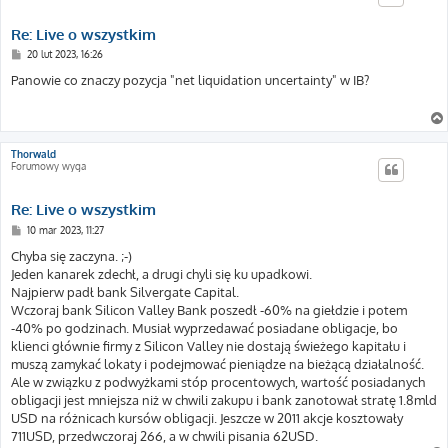
Re: Live o wszystkim
P
20 lut 2023, 16:26
o
s
Panowie co znaczy pozycja "net liquidation uncertainty" w IB?
t
Thorwald
Forumowy wyga
Re: Live o wszystkim
P
10 mar 2023, 11:27
o
s
Chyba się zaczyna. ;-)
t
Jeden kanarek zdechł, a drugi chyli się ku upadkowi.
Najpierw padł bank Silvergate Capital.
Wczoraj bank Silicon Valley Bank poszedł -60% na giełdzie i potem
-40% po godzinach. Musiał wyprzedawać posiadane obligacje, bo
klienci głównie firmy z Silicon Valley nie dostają świeżego kapitału i
muszą zamykać lokaty i podejmować pieniądze na bieżącą działalność.
Ale w związku z podwyżkami stóp procentowych, wartość posiadanych
obligacji jest mniejsza niż w chwili zakupu i bank zanotował stratę 1.8mld
USD na różnicach kursów obligacji. Jeszcze w 2011 akcje kosztowały
711USD, przedwczoraj 266, a w chwili pisania 62USD.