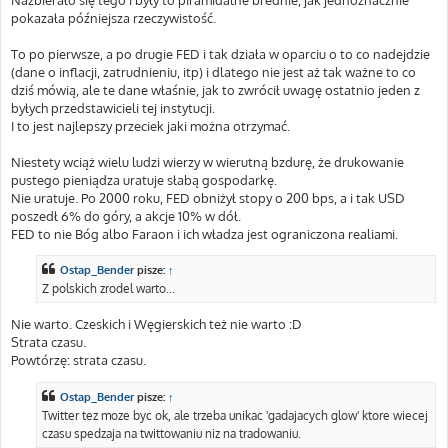
pokazała późniejsza rzeczywistość.
To po pierwsze, a po drugie FED i tak działa w oparciu o to co nadejdzie
(dane o inflacji, zatrudnieniu, itp) i dlatego nie jest aż tak ważne to co
dziś mówią, ale te dane właśnie, jak to zwrócił uwagę ostatnio jeden z
byłych przedstawicieli tej instytucji.
I to jest najlepszy przeciek jaki można otrzymać.
Niestety wciąż wielu ludzi wierzy w wierutną bzdurę, że drukowanie
pustego pieniądza uratuje słabą gospodarkę.
Nie uratuje. Po 2000 roku, FED obniżył stopy o 200 bps, a i tak USD
poszedł 6% do góry, a akcje 10% w dół.
FED to nie Bóg albo Faraon i ich władza jest ograniczona realiami.
Ostap_Bender
pisze:
↑
Z polskich zrodel warto...
Nie warto. Czeskich i Węgierskich też nie warto :D
Strata czasu.
Powtórzę: strata czasu.
Ostap_Bender
pisze:
↑
Twitter tez moze byc ok, ale trzeba unikac 'gadajacych glow' ktore wiecej
czasu spedzaja na twittowaniu niz na tradowaniu.