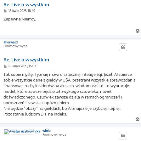
Re: Live o wszystkim
P
18 kwie 2023, 18:49
o
s
Zapewne Niemcy.
t
Thorwald
Forumowy wyga
Re: Live o wszystkim
P
05 maja 2023, 15:02
o
s
Tak sobie myślę. Tyle się mówi o sztucznej inteligencji. Jeżeli AI zbierze
t
sobie wszystkie dane z giełdy w USA, przetrawi wszystkie sprawozdania
finansowe, ruchy insiderów na akcjach, wiadomości itd. to wypracuje
model, które zawsze będzie bił zwykłego człowieka, nawet
doświadczonego. Człowiek zawsze działa w ramach ograniczeń i
uproszczeń i zawsze z opóźnieniem.
Nie będzie "okazji" na giełdach, bo AI znajdzie je szybciej i lepiej.
Pozostanie ludziom ETF na indeks.
winio
Forumowy wyga