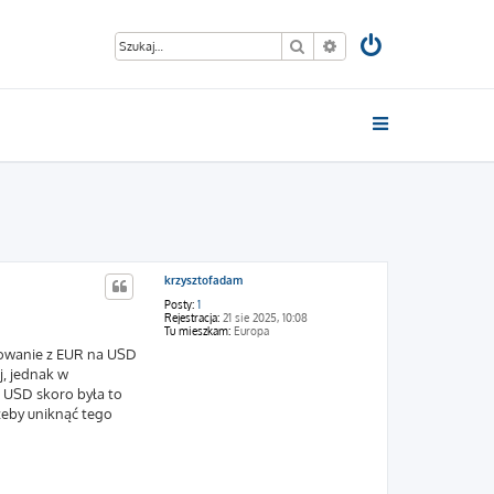
Szukaj
Wyszukiwanie zaawan
krzysztofadam
Posty:
1
Rejestracja:
21 sie 2025, 10:08
Tu mieszkam:
Europa
utowanie z EUR na USD
j, jednak w
do USD skoro była to
 żeby uniknąć tego