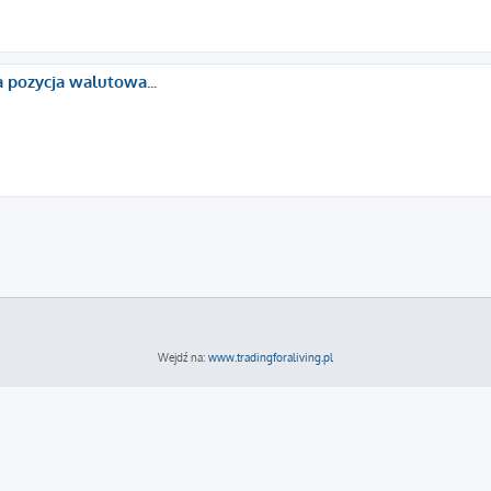
 pozycja walutowa...
Wejdź na:
www.tradingforaliving.pl