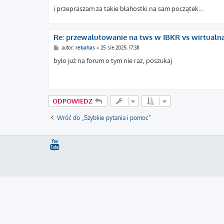
i przepraszam za takie błahostki na sam początek...
Re: przewalutowanie na tws w IBKR vs wirtualna
P
autor:
rebahas
»
25 sie 2025, 17:38
o
s
było już na forum o tym nie raz, poszukaj
t
ODPOWIEDZ
Wróć do „Szybkie pytania i pomoc”