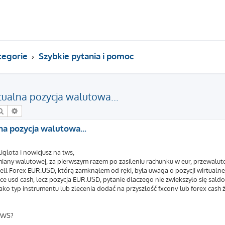
tegorie
Szybkie pytania i pomoc
ualna pozycja walutowa...
Szukaj
Wyszukiwanie zaawansowane
a pozycja walutowa...
iglota i nowicjusz na tws,
miany walutowej, za pierwszym razem po zasileniu rachunku w eur, przewal
Sell Forex EUR.USD, którą zamknąłem od ręki, była uwaga o pozycji wirtualne
ejsce usd cash, lecz pozycja EUR.USD, pytanie dlaczego nie zwiekszyło się sal
jako typ instrumentu lub zlecenia dodać na przyszłość fxconv lub forex cash
 TWS?