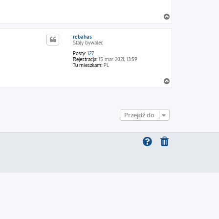
N
a
g
rebahas
ó
Stały bywalec
r
ę
Posty:
127
Rejestracja:
15 mar 2021, 13:59
Tu mieszkam:
PL
N
a
g
ó
r
Przejdź do
ę