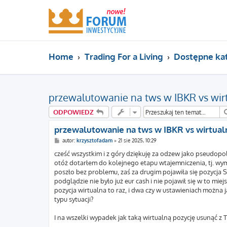
Home
Trading For a Living
Dostępne ka
przewalutowanie na tws w IBKR vs wirt
ODPOWIEDZ
przewalutowanie na tws w IBKR vs wirtualn
P
autor:
krzysztofadam
»
21 sie 2025, 10:29
o
s
cześć wszystkim i z góry dziękuję za odzew jako pseudopol
t
otóż dotarłem do kolejnego etapu wtajemniczenia, tj. wy
poszło bez problemu, zaś za drugim pojawiła się pozycja 
podglądzie nie było już eur cash i nie pojawił się w to mi
pozycja wirtualna to raz, i dwa czy w ustawieniach można 
typu sytuacji?
I na wszelki wypadek jak taką wirtualną pozycję usunąć z