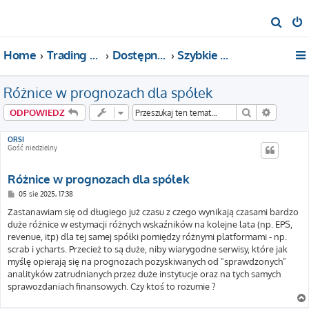
S
z
Home
Trading For a Living
Dostępne kategorie
Szybkie pytania i pomoc
u
k
Różnice w prognozach dla spółek
a
j
Szukaj
Wyszuki
ODPOWIEDZ
ORSI
Gość niedzielny
Różnice w prognozach dla spółek
P
05 sie 2025, 17:38
o
s
Zastanawiam się od długiego już czasu z czego wynikają czasami bardzo
t
duże różnice w estymacji różnych wskaźników na kolejne lata (np. EPS,
revenue, itp) dla tej samej spółki pomiędzy różnymi platformami - np.
scrab i ycharts. Przecież to są duże, niby wiarygodne serwisy, które jak
myślę opierają się na prognozach pozyskiwanych od "sprawdzonych"
analityków zatrudnianych przez duże instytucje oraz na tych samych
sprawozdaniach finansowych. Czy ktoś to rozumie ?