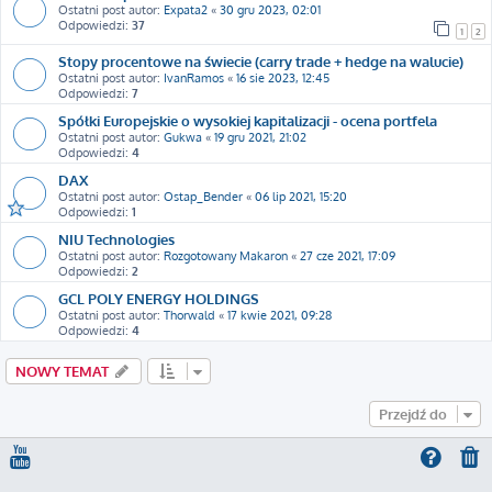
Ostatni post autor:
Expata2
«
30 gru 2023, 02:01
Odpowiedzi:
37
1
2
Stopy procentowe na świecie (carry trade + hedge na walucie)
Ostatni post autor:
IvanRamos
«
16 sie 2023, 12:45
Odpowiedzi:
7
Spółki Europejskie o wysokiej kapitalizacji - ocena portfela
Ostatni post autor:
Gukwa
«
19 gru 2021, 21:02
Odpowiedzi:
4
DAX
Ostatni post autor:
Ostap_Bender
«
06 lip 2021, 15:20
Odpowiedzi:
1
NIU Technologies
Ostatni post autor:
Rozgotowany Makaron
«
27 cze 2021, 17:09
Odpowiedzi:
2
GCL POLY ENERGY HOLDINGS
Ostatni post autor:
Thorwald
«
17 kwie 2021, 09:28
Odpowiedzi:
4
NOWY TEMAT
Przejdź do