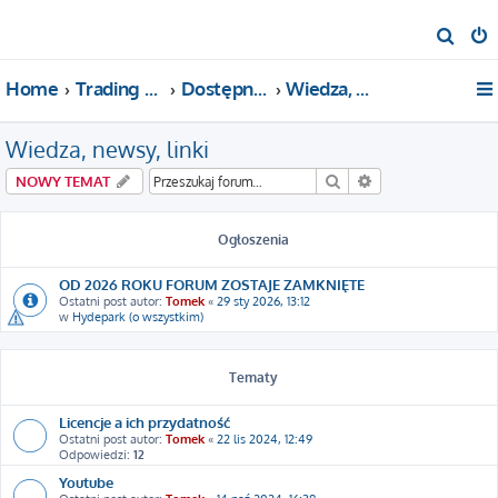
S
z
Home
Trading For a Living
Dostępne kategorie
Wiedza, newsy, linki
u
k
Wiedza, newsy, linki
a
j
Szukaj
Wyszukiwanie za
NOWY TEMAT
Ogłoszenia
OD 2026 ROKU FORUM ZOSTAJE ZAMKNIĘTE
Ostatni post autor:
Tomek
«
29 sty 2026, 13:12
w
Hydepark (o wszystkim)
Tematy
Licencje a ich przydatność
Ostatni post autor:
Tomek
«
22 lis 2024, 12:49
Odpowiedzi:
12
Youtube