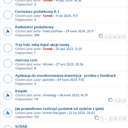
Ostatni post autor:
Tomek
«
14 paź 2024, 16:38
Odpowiedzi:
2
Formularz podatkowy K-1
Ostatni post autor:
Tomek
«
11 cze 2024, 11:17
Odpowiedzi:
5
Kalkulator podatkowy
Ostatni post autor:
FreeCashFlow
«
29 kwie 2024, 20:11
Odpowiedzi:
109
1
2
3
4
5
Trzy triki, żeby kupić akcje taniej...
Ostatni post autor:
Tomek
«
20 paź 2023, 12:25
Odpowiedzi:
1
mercury.com
Ostatni post autor:
iMisiek
«
27 wrz 2023, 20:26
Odpowiedzi:
8
Aplikacja do monitorowania inwestycji - prośba o feedback
Ostatni post autor:
panrafal
«
09 kwie 2023, 11:10
Odpowiedzi:
5
Książki
Ostatni post autor:
simonlogi
«
06 kwie 2023, 14:29
Odpowiedzi:
74
1
2
3
Jak prawidłowo rozliczyć podatek od zysków z giełd
Ostatni post autor:
winnie-the-pooh
«
22 lut 2023, 20:42
Odpowiedzi:
175
1
…
5
6
7
8
SCRAB