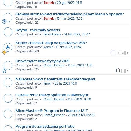
Ostatni post autor:
Tomek
«
20 gru 2022, 14:11
Odpowiedzi:
8
Główna strona www.tradingforaliving.pl bez menu o opcjach?
Ostatni post autor:
Tomek
«
13 mar 2022, 11:32
Odpowiedzi:
22
Koyfin - taki mały ycharts
Ostatni post autor:
sebastianka
«
14 lut 2022, 22:07
Koniec chińskich akcji na giełdzie w USA?
Ostatni post autor:
korver
«
17 sty 2022, 16:26
Odpowiedzi:
60
1
2
3
Uniwersytet Inwestycyjny 2021
Ostatni post autor:
Ostap_Bender
«
10 gru 2021, 13:35
Odpowiedzi:
25
1
2
Najlepsze www z analizami i rekomendacjami
Ostatni post autor:
lenon
«
23 lis 2021, 10:11
Odpowiedzi:
9
Ograniczenie marży spółkom paliwowym
Ostatni post autor:
Ostap_Bender
«
16 lis 2021, 14:38
Odpowiedzi:
7
MicroMasters® Program in Finance z MIT
Ostatni post autor:
Ostap_Bender
«
28 paź 2021, 09:29
Odpowiedzi:
2
Program do zarządzania portfolio
Ostatni post autor:
Ostap_Bender
«
16 paź 2021, 11:08