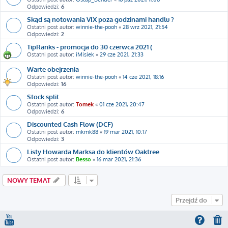
Odpowiedzi:
6
Skąd są notowania VIX poza godzinami handlu ?
Ostatni post autor:
winnie-the-pooh
«
28 wrz 2021, 21:54
Odpowiedzi:
2
TipRanks - promocja do 30 czerwca 2021 (
Ostatni post autor:
iMisiek
«
29 cze 2021, 21:33
Warte obejrzenia
Ostatni post autor:
winnie-the-pooh
«
14 cze 2021, 18:16
Odpowiedzi:
16
Stock split
Ostatni post autor:
Tomek
«
01 cze 2021, 20:47
Odpowiedzi:
6
Discounted Cash Flow (DCF)
Ostatni post autor:
mkmk88
«
19 mar 2021, 10:17
Odpowiedzi:
3
Listy Howarda Marksa do klientów Oaktree
Ostatni post autor:
Besso
«
16 mar 2021, 21:36
NOWY TEMAT
Przejdź do