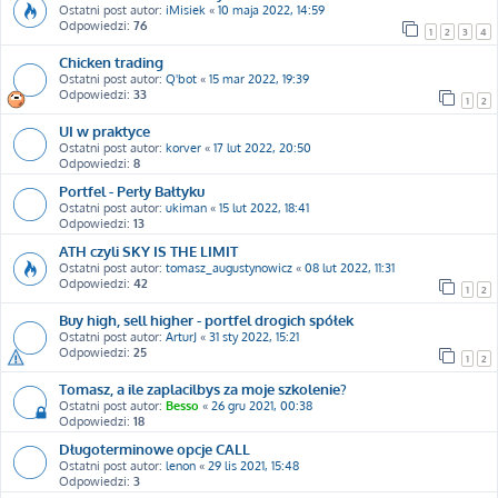
Ostatni post autor:
iMisiek
«
10 maja 2022, 14:59
Odpowiedzi:
76
1
2
3
4
Chicken trading
Ostatni post autor:
Q'bot
«
15 mar 2022, 19:39
Odpowiedzi:
33
1
2
UI w praktyce
Ostatni post autor:
korver
«
17 lut 2022, 20:50
Odpowiedzi:
8
Portfel - Perły Bałtyku
Ostatni post autor:
ukiman
«
15 lut 2022, 18:41
Odpowiedzi:
13
ATH czyli SKY IS THE LIMIT
Ostatni post autor:
tomasz_augustynowicz
«
08 lut 2022, 11:31
Odpowiedzi:
42
1
2
Buy high, sell higher - portfel drogich spółek
Ostatni post autor:
ArturJ
«
31 sty 2022, 15:21
Odpowiedzi:
25
1
2
Tomasz, a ile zaplacilbys za moje szkolenie?
Ostatni post autor:
Besso
«
26 gru 2021, 00:38
Odpowiedzi:
18
Długoterminowe opcje CALL
Ostatni post autor:
lenon
«
29 lis 2021, 15:48
Odpowiedzi:
3