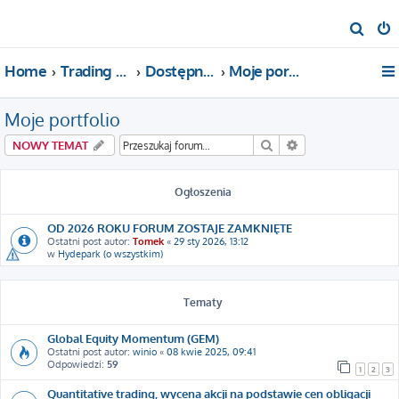
S
z
Home
Trading For a Living
Dostępne kategorie
Moje portfolio
u
k
Moje portfolio
a
j
Szukaj
Wyszukiwanie za
NOWY TEMAT
Ogłoszenia
OD 2026 ROKU FORUM ZOSTAJE ZAMKNIĘTE
Ostatni post autor:
Tomek
«
29 sty 2026, 13:12
w
Hydepark (o wszystkim)
Tematy
Global Equity Momentum (GEM)
Ostatni post autor:
winio
«
08 kwie 2025, 09:41
Odpowiedzi:
59
1
2
3
Quantitative trading, wycena akcji na podstawie cen obligacji