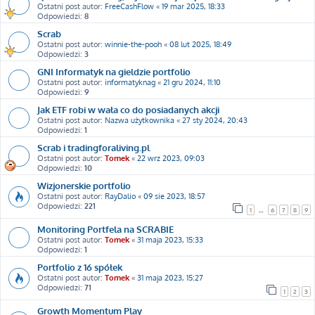
Ostatni post autor:
FreeCashFlow
«
19 mar 2025, 18:33
Odpowiedzi:
8
Scrab
Ostatni post autor:
winnie-the-pooh
«
08 lut 2025, 18:49
Odpowiedzi:
3
GNI Informatyk na gieldzie portfolio
Ostatni post autor:
informatyknag
«
21 gru 2024, 11:10
Odpowiedzi:
9
Jak ETF robi w wała co do posiadanych akcji
Ostatni post autor:
Nazwa użytkownika
«
27 sty 2024, 20:43
Odpowiedzi:
1
Scrab i tradingforaliving.pl
Ostatni post autor:
Tomek
«
22 wrz 2023, 09:03
Odpowiedzi:
10
Wizjonerskie portfolio
Ostatni post autor:
RayDalio
«
09 sie 2023, 18:57
Odpowiedzi:
221
1
…
6
7
8
9
Monitoring Portfela na SCRABIE
Ostatni post autor:
Tomek
«
31 maja 2023, 15:33
Odpowiedzi:
1
Portfolio z 16 spółek
Ostatni post autor:
Tomek
«
31 maja 2023, 15:27
Odpowiedzi:
71
1
2
3
Growth Momentum Play