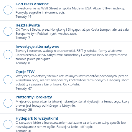
God Bless America!
Inwestowanie na Wall Street w spółki Made in USA. Akcje, ETF-y i indeksy.
Pomysły, sugestie i rekomendacje.
Tematy:
19
Reszta świata
Od Tokio i Seulu, przez Hongkong i Singapur, aż po Kuala Lumpur, ale też cała
Europa (w tym Polska) i rynki wschodzące.
Tematy:
7
Inwestycje alternatywne
Towary i surowce, waluty, nieruchomości, REIT-y, sztuka, farmy wiatrowe,
ubezpieczenia, wina, zabytkowe samochody i wszystko inne, na czym można
zarobić jakieś pieniądze.
Tematy:
8
Opcje FTW!
Wszystko, co dotyczy szeroko rozumianych instrumentów pochodnych, przede
wszystkim opcji, ale też swapów czy kontraktów terminowych. Hedging, short
volatility i zagrania kierunkowe. Co kto lubi.
Tematy:
67
Platformy i brokerzy
Miejsce do prowadzenia jałowej i starej jak świat dyskusji na temat tego, który
broker jest lepszy od którego, a który nie.
Tematy:
28
Hydepark (o wszystkim)
O rzeczach, które z inwestowaniem związane są w bardzo luźny sposób lub
niezwiązane z nim w ogóle. Raczej na luzie i off-topic.
Tematy:
31