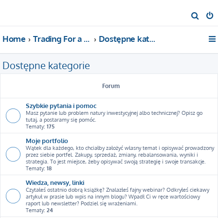
S
z
Home
Trading For a Living
Dostępne kategorie
u
k
Dostępne kategorie
a
j
Forum
Szybkie pytania i pomoc
Masz pytanie lub problem natury inwestycyjnej albo technicznej? Opisz go
tutaj, a postaramy się pomóc.
Tematy:
175
Moje portfolio
Wątek dla każdego, kto chciałby założyć własny temat i opisywać prowadzony
przez siebie portfel. Zakupy, sprzedaż, zmiany, rebalansowania, wyniki i
strategia. To jest miejsce, żeby opisywać swoją strategię i swoje transakcje.
Tematy:
18
Wiedza, newsy, linki
Czytałeś ostatnio dobrą książkę? Znalazłeś fajny webinar? Odkryłeś ciekawy
artykuł w prasie lub wpis na innym blogu? Wpadł Ci w ręce wartościowy
raport lub newsletter? Podziel się wrażeniami.
Tematy:
24