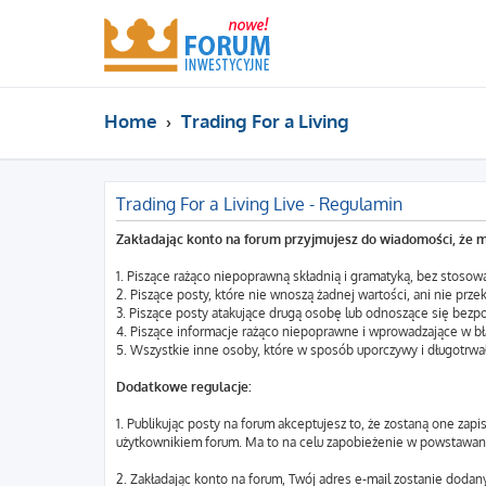
Home
Trading For a Living
Trading For a Living Live - Regulamin
Zakładając konto na forum przyjmujesz do wiadomości, że 
1. Piszące rażąco niepoprawną składnią i gramatyką, bez stosowa
2. Piszące posty, które nie wnoszą żadnej wartości, ani nie prze
3. Piszące posty atakujące drugą osobę lub odnoszące się bezp
4. Piszące informacje rażąco niepoprawne i wprowadzające w bł
5. Wszystkie inne osoby, które w sposób uporczywy i długotrw
Dodatkowe regulacje:
1. Publikując posty na forum akceptujesz to, że zostaną one zap
użytkownikiem forum. Ma to na celu zapobieżenie w powstawaniu
2. Zakładając konto na forum, Twój adres e-mail zostanie dodan