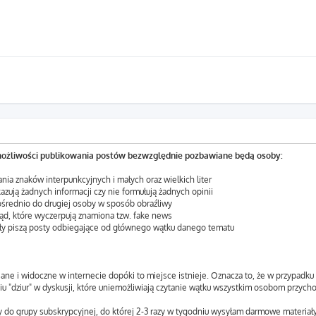
możliwości publikowania postów bezwzględnie pozbawiane będą osoby:
nia znaków interpunkcyjnych i małych oraz wielkich liter
kazują żadnych informacji czy nie formułują żadnych opinii
ośrednio do drugiej osoby w sposób obraźliwy
ąd, które wyczerpują znamiona tzw. fake news
ały piszą posty odbiegające od głównego wątku danego tematu
isane i widoczne w internecie dopóki to miejsce istnieje. Oznacza to, że w przypadk
 "dziur" w dyskusji, które uniemożliwiają czytanie wątku wszystkim osobom przych
y do grupy subskrypcyjnej, do której 2-3 razy w tygodniu wysyłam darmowe materiały