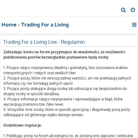
S
z
Home
Trading For a Living
u
k
a
Trading For a Living Live - Regulamin
j
Zakładając konto na forum przyjmujesz do wiadomości, że możliwości
publikowania postów bezwzględnie pozbawiane będą osoby:
1. Piszące rażąco niepoprawną składnią i gramatyką, bez stosowania znaków
interpunkcyjnych i małych oraz wielkich liter
2. Piszące posty, które nie wnoszą żadnej wartości, ani nie przekazują żadnych
informacji czy nie formułują żadnych opinii
3. Piszące posty atakujące drugą osobę lub odnoszące się bezpośrednio do
drugiej osoby w sposób obraźliwy
4. Piszące informacje rażąco niepoprawne i wprowadzające w błąd, które
wyczerpują znamiona tzw. fake news
5. Wszystkie inne osoby, które w sposób uporczywy i długotrwały piszą posty
odbiegające od głównego wątku danego tematu
Dodatkowe regulacje:
1. Publikując posty na forum akceptujesz to, że zostaną one zapisane i widoczne