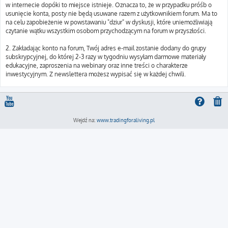
w internecie dopóki to miejsce istnieje. Oznacza to, że w przypadku próśb o
usunięcie konta, posty nie będą usuwane razem z użytkownikiem forum. Ma to
na celu zapobieżenie w powstawaniu "dziur" w dyskusji, które uniemożliwiają
czytanie wątku wszystkim osobom przychodzącym na forum w przyszłości.
2. Zakładając konto na forum, Twój adres e-mail zostanie dodany do grupy
subskrypcyjnej, do której 2-3 razy w tygodniu wysyłam darmowe materiały
edukacyjne, zaproszenia na webinary oraz inne treści o charakterze
inwestycyjnym. Z newslettera możesz wypisać się w każdej chwili.
Wejdź na:
www.tradingforaliving.pl