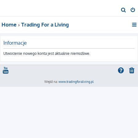
S
z
Home
Trading For a Living
u
k
a
Informacje
j
Utworzenie nowego konta jest aktualnie niemożliwe.
Wejdź na:
www.tradingforaliving.pl