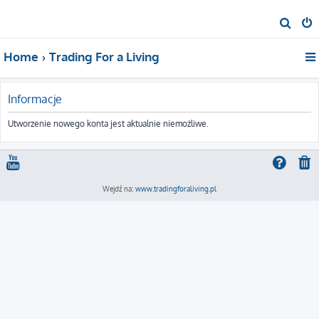
S
z
Home
Trading For a Living
u
k
a
Informacje
j
Utworzenie nowego konta jest aktualnie niemożliwe.
Wejdź na:
www.tradingforaliving.pl