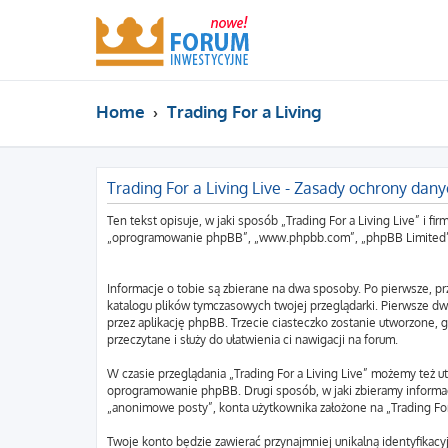
Home
Trading For a Living
Trading For a Living Live - Zasady ochrony da
Ten tekst opisuje, w jaki sposób „Trading For a Living Live” i fi
„oprogramowanie phpBB”, „www.phpbb.com”, „phpBB Limited”, „Z
Informacje o tobie są zbierane na dwa sposoby. Po pierwsze, pr
katalogu plików tymczasowych twojej przeglądarki. Pierwsze dwa
przez aplikację phpBB. Trzecie ciasteczko zostanie utworzone, gd
przeczytane i służy do ułatwienia ci nawigacji na forum.
W czasie przeglądania „Trading For a Living Live” możemy też 
oprogramowanie phpBB. Drugi sposób, w jaki zbieramy informac
„anonimowe posty”, konta użytkownika założone na „Trading For a
Twoje konto będzie zawierać przynajmniej unikalną identyfikac