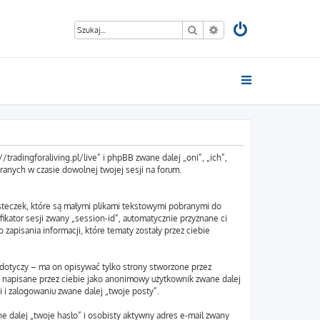
Szukaj
Wyszukiwanie zaawan
//tradingforaliving.pl/live” i phpBB zwane dalej „oni”, „ich”,
anych w czasie dowolnej twojej sesji na forum.
asteczek, które są małymi plikami tekstowymi pobranymi do
ikator sesji zwany „session-id”, automatycznie przyznane ci
 zapisania informacji, które tematy zostały przez ciebie
 dotyczy – ma on opisywać tylko strony stworzone przez
y napisane przez ciebie jako anonimowy użytkownik zwane dalej
i i zalogowaniu zwane dalej „twoje posty”.
e dalej „twoje hasło” i osobisty aktywny adres e-mail zwany