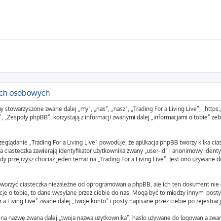
nych osobowych
rmy stowarzyszone zwane dalej „my”, „nas”, „nasz”, „Trading For a Living Live”, „https:
espoły phpBB”, korzystają z informacji zwanymi dalej „informacjami o tobie” zebr
zeglądanie „Trading For a Living Live” powoduje, że aplikacja phpBB tworzy kilka ci
 ciasteczka zawierają identyfikator użytkownika zwany „user-id” i anonimowy identyf
y przejrzysz chociaż jeden temat na „Trading For a Living Live”. Jest ono używane do
utworzyć ciasteczka niezależne od oprogramowania phpBB, ale ich ten dokument nie
je o tobie, to dane wysyłane przez ciebie do nas. Mogą być to między innymi post
 Living Live” zwane dalej „twoje konto” i posty napisane przez ciebie po rejestracj
yjną nazwę zwaną dalej „twoja nazwa użytkownika”, hasło używane do logowania zwan