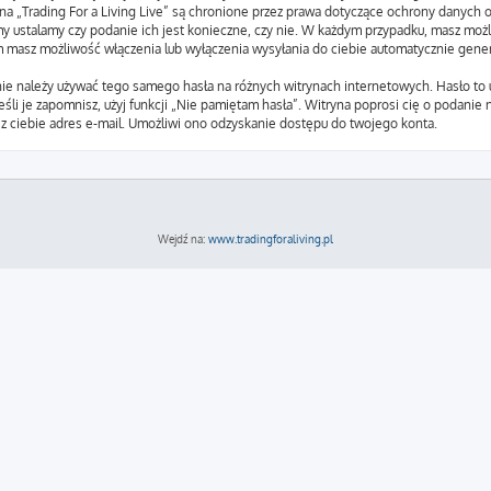
a na „Trading For a Living Live” są chronione przez prawa dotyczące ochrony dany
my ustalamy czy podanie ich jest konieczne, czy nie. W każdym przypadku, masz moż
em masz możliwość włączenia lub wyłączenia wysyłania do ciebie automatycznie ge
nie należy używać tego samego hasła na różnych witrynach internetowych. Hasło to 
Jeśli je zapomnisz, użyj funkcji „Nie pamiętam hasła”. Witryna poprosi cię o podani
 ciebie adres e-mail. Umożliwi ono odzyskanie dostępu do twojego konta.
Wejdź na:
www.tradingforaliving.pl