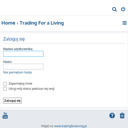
S
z
Home
Trading For a Living
u
k
a
Zaloguj się
j
Nazwa użytkownika:
Hasło:
Nie pamiętam hasła
Zapamiętaj mnie
Ukryj mój status podczas tej sesji
Wejdź na:
www.tradingforaliving.pl