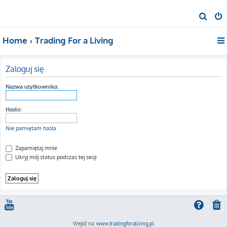
S
z
Home
Trading For a Living
u
k
a
Zaloguj się
j
Nazwa użytkownika:
Hasło:
Nie pamiętam hasła
Zapamiętaj mnie
Ukryj mój status podczas tej sesji
Wejdź na:
www.tradingforaliving.pl