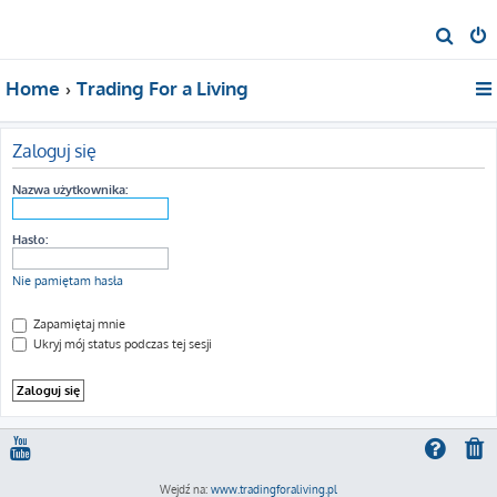
S
z
Home
Trading For a Living
u
k
a
Zaloguj się
j
Nazwa użytkownika:
Hasło:
Nie pamiętam hasła
Zapamiętaj mnie
Ukryj mój status podczas tej sesji
Wejdź na:
www.tradingforaliving.pl