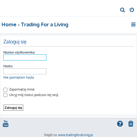
S
z
Home
Trading For a Living
u
k
a
Zaloguj się
j
Nazwa użytkownika:
Hasło:
Nie pamiętam hasła
Zapamiętaj mnie
Ukryj mój status podczas tej sesji
Wejdź na:
www.tradingforaliving.pl