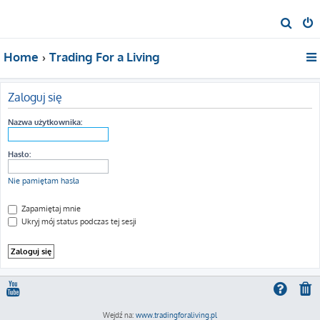
S
z
Home
Trading For a Living
u
k
a
Zaloguj się
j
Nazwa użytkownika:
Hasło:
Nie pamiętam hasła
Zapamiętaj mnie
Ukryj mój status podczas tej sesji
Wejdź na:
www.tradingforaliving.pl