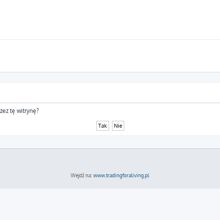
zez tę witrynę?
Wejdź na:
www.tradingforaliving.pl