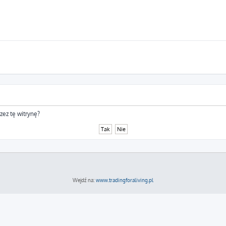
zez tę witrynę?
Wejdź na:
www.tradingforaliving.pl