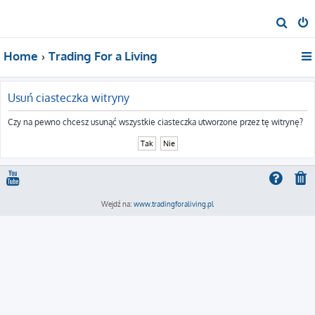
S
z
Home
Trading For a Living
u
k
a
Usuń ciasteczka witryny
j
Czy na pewno chcesz usunąć wszystkie ciasteczka utworzone przez tę witrynę?
Wejdź na:
www.tradingforaliving.pl