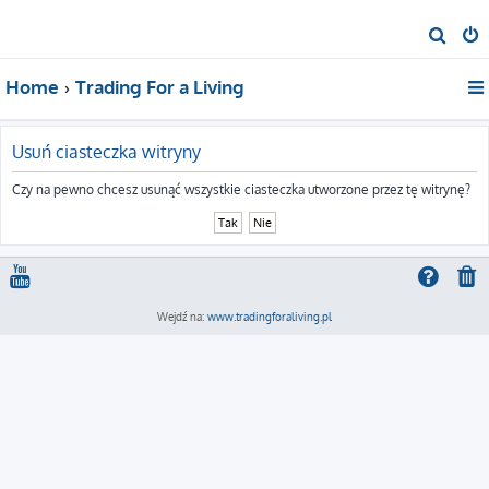
S
z
Home
Trading For a Living
u
k
a
Usuń ciasteczka witryny
j
Czy na pewno chcesz usunąć wszystkie ciasteczka utworzone przez tę witrynę?
Wejdź na:
www.tradingforaliving.pl