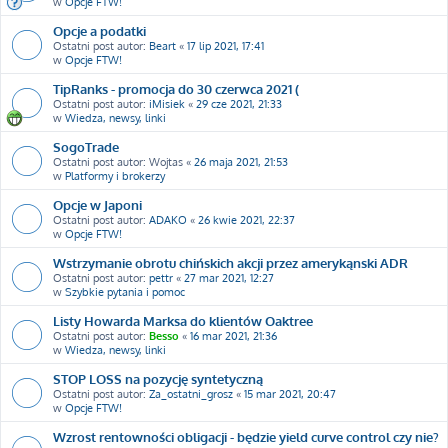
w
Opcje FTW!
Opcje a podatki
Ostatni post autor:
Beart
«
17 lip 2021, 17:41
w
Opcje FTW!
TipRanks - promocja do 30 czerwca 2021 (
Ostatni post autor:
iMisiek
«
29 cze 2021, 21:33
w
Wiedza, newsy, linki
SogoTrade
Ostatni post autor:
Wojtas
«
26 maja 2021, 21:53
w
Platformy i brokerzy
Opcje w Japoni
Ostatni post autor:
ADAKO
«
26 kwie 2021, 22:37
w
Opcje FTW!
Wstrzymanie obrotu chińskich akcji przez amerykąnski ADR
Ostatni post autor:
pettr
«
27 mar 2021, 12:27
w
Szybkie pytania i pomoc
Listy Howarda Marksa do klientów Oaktree
Ostatni post autor:
Besso
«
16 mar 2021, 21:36
w
Wiedza, newsy, linki
STOP LOSS na pozycję syntetyczną
Ostatni post autor:
Za_ostatni_grosz
«
15 mar 2021, 20:47
w
Opcje FTW!
Wzrost rentowności obligacji - będzie yield curve control czy nie?