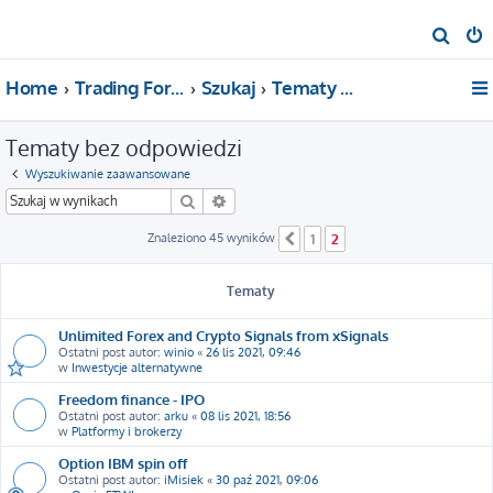
S
z
Home
Trading For a Living
Szukaj
Tematy bez odpowiedzi
u
k
Tematy bez odpowiedzi
a
j
Wyszukiwanie zaawansowane
Szukaj
Wyszukiwanie zaawansowane
Znaleziono 45 wyników
1
2
Poprzednia
Tematy
Unlimited Forex and Crypto Signals from xSignals
Ostatni post autor:
winio
«
26 lis 2021, 09:46
w
Inwestycje alternatywne
Freedom finance - IPO
Ostatni post autor:
arku
«
08 lis 2021, 18:56
w
Platformy i brokerzy
Option IBM spin off
Ostatni post autor:
iMisiek
«
30 paź 2021, 09:06