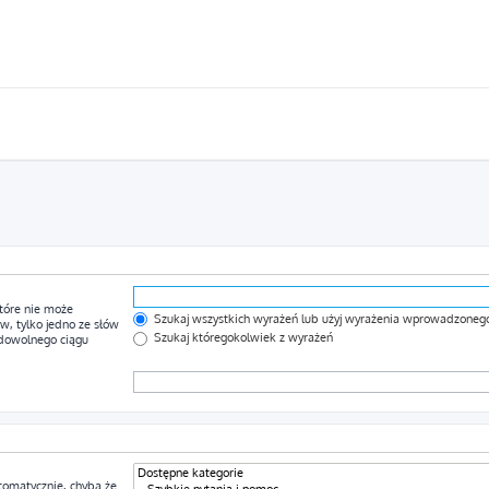
tóre nie może
Szukaj wszystkich wyrażeń lub użyj wyrażenia wprowadzoneg
, tylko jedno ze słów
Szukaj któregokolwiek z wyrażeń
 dowolnego ciągu
tomatycznie, chyba że