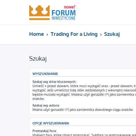
Home
Trading For a Living
Szukaj
Szukaj
WYSZUKIWANIE
Szukaj wg słów kluczowych:
Umieść
+
przed słowem, które musi wystąpić oraz
-
przed słowem, k
wystąpić. Jeśli umieścisz listę słów oddzielonych
|
wewnątrz nawiasów
będzie musiało wystąpić. Możesz użyć gwiazdki (*) jako zamiennika
znaków.
Szukaj wg autora:
Można użyć gwiazdki (*) jako zamiennika dowolnego ciągu znaków.
OPCJE WYSZUKIWANIA
Przeszukaj fora:
Wybierz fora, które chcesz przeszukać. Subfora są przeszukiwane au