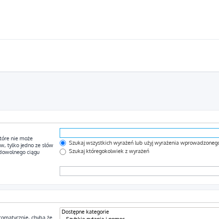
tóre nie może
Szukaj wszystkich wyrażeń lub użyj wyrażenia wprowadzoneg
, tylko jedno ze słów
Szukaj któregokolwiek z wyrażeń
 dowolnego ciągu
tomatycznie, chyba że