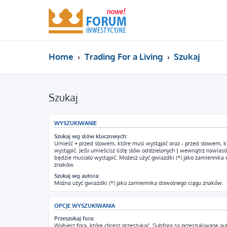
Home
Trading For a Living
Szukaj
Szukaj
WYSZUKIWANIE
Szukaj wg słów kluczowych:
Umieść
+
przed słowem, które musi wystąpić oraz
-
przed słowem, k
wystąpić. Jeśli umieścisz listę słów oddzielonych
|
wewnątrz nawiasów
będzie musiało wystąpić. Możesz użyć gwiazdki (*) jako zamiennika
znaków.
Szukaj wg autora:
Można użyć gwiazdki (*) jako zamiennika dowolnego ciągu znaków.
OPCJE WYSZUKIWANIA
Przeszukaj fora:
Wybierz fora, które chcesz przeszukać. Subfora są przeszukiwane au