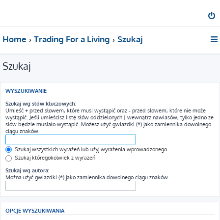
Home
Trading For a Living
Szukaj
Szukaj
WYSZUKIWANIE
Szukaj wg słów kluczowych:
Umieść
+
przed słowem, które musi wystąpić oraz
-
przed słowem, które nie może
wystąpić. Jeśli umieścisz listę słów oddzielonych
|
wewnątrz nawiasów, tylko jedno ze
słów będzie musiało wystąpić. Możesz użyć gwiazdki (*) jako zamiennika dowolnego
ciągu znaków.
Szukaj wszystkich wyrażeń lub użyj wyrażenia wprowadzonego
Szukaj któregokolwiek z wyrażeń
Szukaj wg autora:
Można użyć gwiazdki (*) jako zamiennika dowolnego ciągu znaków.
OPCJE WYSZUKIWANIA