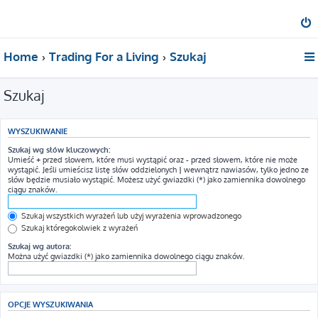
Home
Trading For a Living
Szukaj
Szukaj
WYSZUKIWANIE
Szukaj wg słów kluczowych:
Umieść
+
przed słowem, które musi wystąpić oraz
-
przed słowem, które nie może
wystąpić. Jeśli umieścisz listę słów oddzielonych
|
wewnątrz nawiasów, tylko jedno ze
słów będzie musiało wystąpić. Możesz użyć gwiazdki (*) jako zamiennika dowolnego
ciągu znaków.
Szukaj wszystkich wyrażeń lub użyj wyrażenia wprowadzonego
Szukaj któregokolwiek z wyrażeń
Szukaj wg autora:
Można użyć gwiazdki (*) jako zamiennika dowolnego ciągu znaków.
OPCJE WYSZUKIWANIA