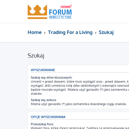
Home
Trading For a Living
Szukaj
Szukaj
WYSZUKIWANIE
Szukaj wg słów kluczowych:
Umieść
+
przed słowem, które musi wystąpić oraz
-
przed słowem, k
wystąpić. Jeśli umieścisz listę słów oddzielonych
|
wewnątrz nawiasów
będzie musiało wystąpić. Możesz użyć gwiazdki (*) jako zamiennika
znaków.
Szukaj wg autora:
Można użyć gwiazdki (*) jako zamiennika dowolnego ciągu znaków.
OPCJE WYSZUKIWANIA
Przeszukaj fora:
Wybierz fora, które chcesz przeszukać. Subfora są przeszukiwane au