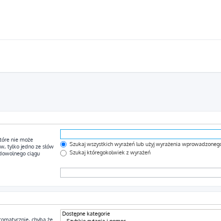
tóre nie może
Szukaj wszystkich wyrażeń lub użyj wyrażenia wprowadzoneg
, tylko jedno ze słów
Szukaj któregokolwiek z wyrażeń
 dowolnego ciągu
tomatycznie, chyba że