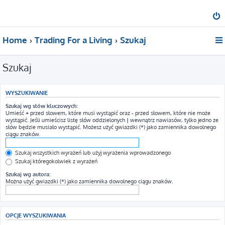
Home
Trading For a Living
Szukaj
Szukaj
WYSZUKIWANIE
Szukaj wg słów kluczowych:
Umieść
+
przed słowem, które musi wystąpić oraz
-
przed słowem, które nie może
wystąpić. Jeśli umieścisz listę słów oddzielonych
|
wewnątrz nawiasów, tylko jedno ze
słów będzie musiało wystąpić. Możesz użyć gwiazdki (*) jako zamiennika dowolnego
ciągu znaków.
Szukaj wszystkich wyrażeń lub użyj wyrażenia wprowadzonego
Szukaj któregokolwiek z wyrażeń
Szukaj wg autora:
Można użyć gwiazdki (*) jako zamiennika dowolnego ciągu znaków.
OPCJE WYSZUKIWANIA