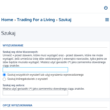
Home
Trading For a Living
Szukaj
Szukaj
WYSZUKIWANIE
Szukaj wg słów kluczowych:
Umieść
+
przed słowem, które musi wystąpić oraz
-
przed słowem, które nie może
wystąpić. Jeśli umieścisz listę słów oddzielonych
|
wewnątrz nawiasów, tylko jedno ze
słów będzie musiało wystąpić. Możesz użyć gwiazdki (*) jako zamiennika dowolnego
ciągu znaków.
Szukaj wszystkich wyrażeń lub użyj wyrażenia wprowadzonego
Szukaj któregokolwiek z wyrażeń
Szukaj wg autora:
Można użyć gwiazdki (*) jako zamiennika dowolnego ciągu znaków.
OPCJE WYSZUKIWANIA