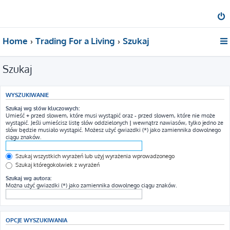
Home
Trading For a Living
Szukaj
Szukaj
WYSZUKIWANIE
Szukaj wg słów kluczowych:
Umieść
+
przed słowem, które musi wystąpić oraz
-
przed słowem, które nie może
wystąpić. Jeśli umieścisz listę słów oddzielonych
|
wewnątrz nawiasów, tylko jedno ze
słów będzie musiało wystąpić. Możesz użyć gwiazdki (*) jako zamiennika dowolnego
ciągu znaków.
Szukaj wszystkich wyrażeń lub użyj wyrażenia wprowadzonego
Szukaj któregokolwiek z wyrażeń
Szukaj wg autora:
Można użyć gwiazdki (*) jako zamiennika dowolnego ciągu znaków.
OPCJE WYSZUKIWANIA