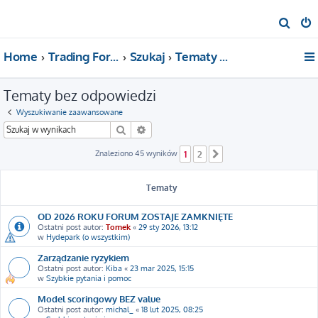
S
z
Home
Trading For a Living
Szukaj
Tematy bez odpowiedzi
u
k
Tematy bez odpowiedzi
a
j
Wyszukiwanie zaawansowane
Szukaj
Wyszukiwanie zaawansowane
Znaleziono 45 wyników
1
2
Następna
Tematy
OD 2026 ROKU FORUM ZOSTAJE ZAMKNIĘTE
Ostatni post autor:
Tomek
«
29 sty 2026, 13:12
w
Hydepark (o wszystkim)
Zarządzanie ryzykiem
Ostatni post autor:
Kiba
«
23 mar 2025, 15:15
w
Szybkie pytania i pomoc
Model scoringowy BEZ value
Ostatni post autor:
michal_
«
18 lut 2025, 08:25