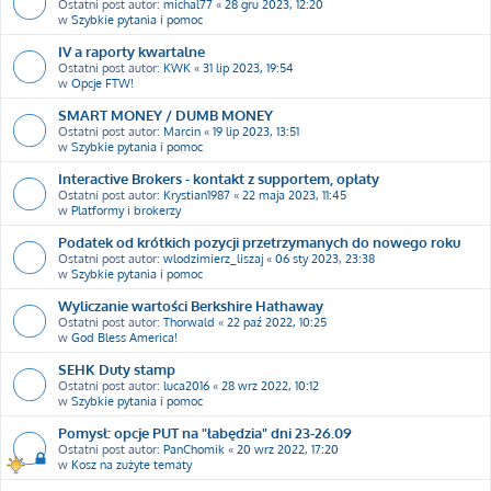
Ostatni post autor:
michal77
«
28 gru 2023, 12:20
w
Szybkie pytania i pomoc
IV a raporty kwartalne
Ostatni post autor:
KWK
«
31 lip 2023, 19:54
w
Opcje FTW!
SMART MONEY / DUMB MONEY
Ostatni post autor:
Marcin
«
19 lip 2023, 13:51
w
Szybkie pytania i pomoc
Interactive Brokers - kontakt z supportem, opłaty
Ostatni post autor:
Krystian1987
«
22 maja 2023, 11:45
w
Platformy i brokerzy
Podatek od krótkich pozycji przetrzymanych do nowego roku
Ostatni post autor:
wlodzimierz_liszaj
«
06 sty 2023, 23:38
w
Szybkie pytania i pomoc
Wyliczanie wartości Berkshire Hathaway
Ostatni post autor:
Thorwald
«
22 paź 2022, 10:25
w
God Bless America!
SEHK Duty stamp
Ostatni post autor:
luca2016
«
28 wrz 2022, 10:12
w
Szybkie pytania i pomoc
Pomysł: opcje PUT na "łabędzia" dni 23-26.09
Ostatni post autor:
PanChomik
«
20 wrz 2022, 17:20
w
Kosz na zużyte tematy