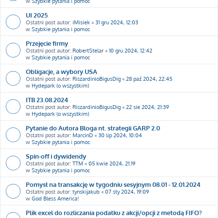
w
Szybkie pytania i pomoc
UI 2025
Ostatni post autor:
iMisiek
«
31 gru 2024, 12:03
w
Szybkie pytania i pomoc
Przejęcie firmy
Ostatni post autor:
RobertStelar
«
10 gru 2024, 12:42
w
Szybkie pytania i pomoc
Obligacje, a wybory USA
Ostatni post autor:
RiszardinioBigusDig
«
28 paź 2024, 22:45
w
Hydepark (o wszystkim)
ITB 23.08.2024
Ostatni post autor:
RiszardinioBigusDig
«
22 sie 2024, 21:39
w
Hydepark (o wszystkim)
Pytanie do Autora Bloga nt. strategii GARP 2.0
Ostatni post autor:
MarcinD
«
30 lip 2024, 10:04
w
Szybkie pytania i pomoc
Spin-off i dywidendy
Ostatni post autor:
TTM
«
05 kwie 2024, 21:19
w
Szybkie pytania i pomoc
Pomysł na transakcję w tygodniu sesyjnym 08.01 - 12.01.2024
Ostatni post autor:
tynskijakub
«
07 sty 2024, 19:09
w
God Bless America!
Plik excel do rozliczania podatku z akcji/opcji z metodą FIFO?