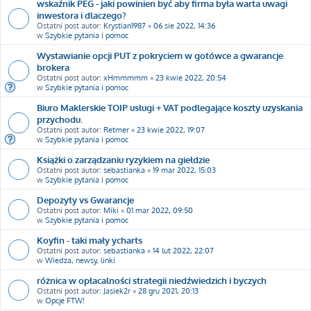
wskaźnik PEG - jaki powinien być aby firma była warta uwagi
inwestora i dlaczego?
Ostatni post autor:
Krystian1987
«
06 sie 2022, 14:36
w
Szybkie pytania i pomoc
Wystawianie opcji PUT z pokryciem w gotówce a gwarancje
brokera
Ostatni post autor:
xHmmmmm
«
23 kwie 2022, 20:54
w
Szybkie pytania i pomoc
Biuro Maklerskie TOIP usługi + VAT podlegające koszty uzyskania
przychodu.
Ostatni post autor:
Retmer
«
23 kwie 2022, 19:07
w
Szybkie pytania i pomoc
Książki o zarządzaniu ryzykiem na giełdzie
Ostatni post autor:
sebastianka
«
19 mar 2022, 15:03
w
Szybkie pytania i pomoc
Depozyty vs Gwarancje
Ostatni post autor:
Miki
«
01 mar 2022, 09:50
w
Szybkie pytania i pomoc
Koyfin - taki mały ycharts
Ostatni post autor:
sebastianka
«
14 lut 2022, 22:07
w
Wiedza, newsy, linki
różnica w opłacalności strategii niedźwiedzich i byczych
Ostatni post autor:
Jasiek2r
«
28 gru 2021, 20:13
w
Opcje FTW!