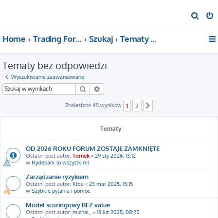
S
z
Home
Trading For a Living
Szukaj
Tematy bez odpowiedzi
u
k
Tematy bez odpowiedzi
a
j
Wyszukiwanie zaawansowane
Szukaj
Wyszukiwanie zaawansowane
Znaleziono 45 wyników
1
2
Następna
Tematy
OD 2026 ROKU FORUM ZOSTAJE ZAMKNIĘTE
Ostatni post autor:
Tomek
«
29 sty 2026, 13:12
w
Hydepark (o wszystkim)
Zarządzanie ryzykiem
Ostatni post autor:
Kiba
«
23 mar 2025, 15:15
w
Szybkie pytania i pomoc
Model scoringowy BEZ value
Ostatni post autor:
michal_
«
18 lut 2025, 08:25