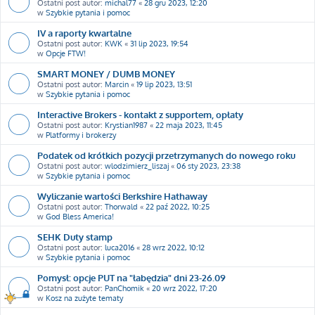
Ostatni post autor:
michal77
«
28 gru 2023, 12:20
w
Szybkie pytania i pomoc
IV a raporty kwartalne
Ostatni post autor:
KWK
«
31 lip 2023, 19:54
w
Opcje FTW!
SMART MONEY / DUMB MONEY
Ostatni post autor:
Marcin
«
19 lip 2023, 13:51
w
Szybkie pytania i pomoc
Interactive Brokers - kontakt z supportem, opłaty
Ostatni post autor:
Krystian1987
«
22 maja 2023, 11:45
w
Platformy i brokerzy
Podatek od krótkich pozycji przetrzymanych do nowego roku
Ostatni post autor:
wlodzimierz_liszaj
«
06 sty 2023, 23:38
w
Szybkie pytania i pomoc
Wyliczanie wartości Berkshire Hathaway
Ostatni post autor:
Thorwald
«
22 paź 2022, 10:25
w
God Bless America!
SEHK Duty stamp
Ostatni post autor:
luca2016
«
28 wrz 2022, 10:12
w
Szybkie pytania i pomoc
Pomysł: opcje PUT na "łabędzia" dni 23-26.09
Ostatni post autor:
PanChomik
«
20 wrz 2022, 17:20
w
Kosz na zużyte tematy