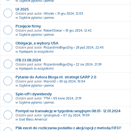
w
Szybkie pytania i pomoc
UI 2025
Ostatni post autor:
iMisiek
«
31 gru 2024, 12:03
w
Szybkie pytania i pomoc
Przejęcie firmy
Ostatni post autor:
RobertStelar
«
10 gru 2024, 12:42
w
Szybkie pytania i pomoc
Obligacje, a wybory USA
Ostatni post autor:
RiszardinioBigusDig
«
28 paź 2024, 22:45
w
Hydepark (o wszystkim)
ITB 23.08.2024
Ostatni post autor:
RiszardinioBigusDig
«
22 sie 2024, 21:39
w
Hydepark (o wszystkim)
Pytanie do Autora Bloga nt. strategii GARP 2.0
Ostatni post autor:
MarcinD
«
30 lip 2024, 10:04
w
Szybkie pytania i pomoc
Spin-off i dywidendy
Ostatni post autor:
TTM
«
05 kwie 2024, 21:19
w
Szybkie pytania i pomoc
Pomysł na transakcję w tygodniu sesyjnym 08.01 - 12.01.2024
Ostatni post autor:
tynskijakub
«
07 sty 2024, 19:09
w
God Bless America!
Plik excel do rozliczania podatku z akcji/opcji z metodą FIFO?