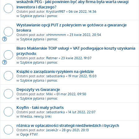
wskaźnik PEG - jaki powinien być aby firma była warta uwagi
inwestora i dlaczego?
Ostatni post autor:
Krystian1987
«
06 sie 2022, 14:36
w
Szybkie pytania i pomoc
Wystawianie opcji PUT z pokryciem w gotówce a gwarancje
brokera
Ostatni post autor:
xHmmmmm
«
23 kwie 2022, 20:54
w
Szybkie pytania i pomoc
Biuro Maklerskie TOIP usługi + VAT podlegające koszty uzyskania
przychodu.
Ostatni post autor:
Retmer
«
23 kwie 2022, 19:07
w
Szybkie pytania i pomoc
Książki o zarządzaniu ryzykiem na giełdzie
Ostatni post autor:
sebastianka
«
19 mar 2022, 15:03
w
Szybkie pytania i pomoc
Depozyty vs Gwarancje
Ostatni post autor:
Miki
«
01 mar 2022, 09:50
w
Szybkie pytania i pomoc
Koyfin - taki mały ycharts
Ostatni post autor:
sebastianka
«
14 lut 2022, 22:07
w
Wiedza, newsy, linki
różnica w opłacalności strategii niedźwiedzich i byczych
Ostatni post autor:
Jasiek2r
«
28 gru 2021, 20:13
w
Opcje FTW!