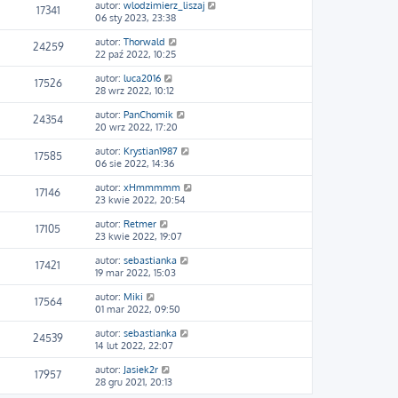
autor:
wlodzimierz_liszaj
17341
06 sty 2023, 23:38
autor:
Thorwald
24259
22 paź 2022, 10:25
autor:
luca2016
17526
28 wrz 2022, 10:12
autor:
PanChomik
24354
20 wrz 2022, 17:20
autor:
Krystian1987
17585
06 sie 2022, 14:36
autor:
xHmmmmm
17146
23 kwie 2022, 20:54
autor:
Retmer
17105
23 kwie 2022, 19:07
autor:
sebastianka
17421
19 mar 2022, 15:03
autor:
Miki
17564
01 mar 2022, 09:50
autor:
sebastianka
24539
14 lut 2022, 22:07
autor:
Jasiek2r
17957
28 gru 2021, 20:13