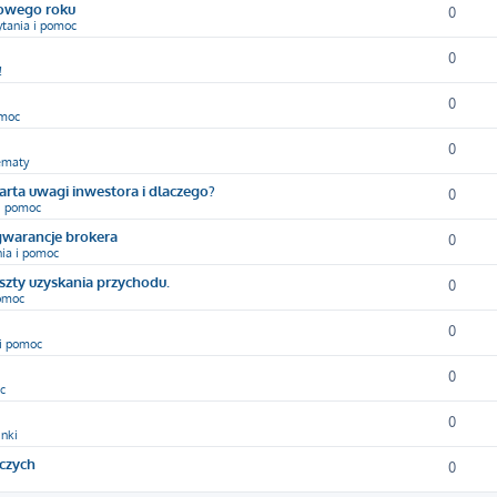
nowego roku
0
ytania i pomoc
0
!
0
omoc
0
ematy
arta uwagi inwestora i dlaczego?
0
 i pomoc
gwarancje brokera
0
nia i pomoc
oszty uzyskania przychodu.
0
pomoc
0
 i pomoc
0
c
0
inki
yczych
0