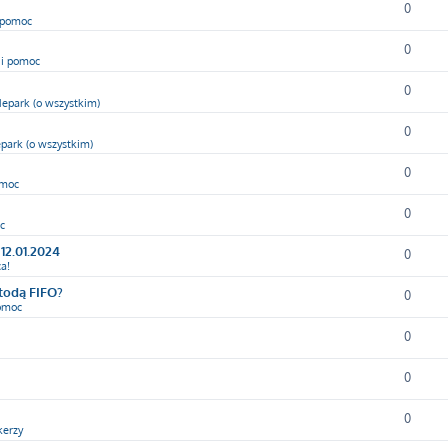
0
i pomoc
0
 i pomoc
0
epark (o wszystkim)
0
park (o wszystkim)
0
omoc
0
c
12.01.2024
0
a!
etodą FIFO?
0
pomoc
0
0
0
kerzy