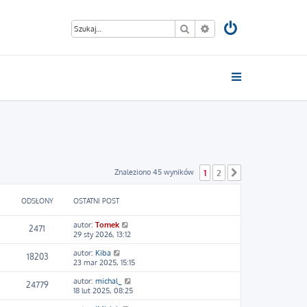
Szukaj
Wyszukiwanie zaawan
Znaleziono 45 wyników
1
2
Następna
ODSŁONY
OSTATNI POST
autor:
Tomek
2471
29 sty 2026, 13:12
autor:
Kiba
18203
23 mar 2025, 15:15
autor:
michal_
24779
18 lut 2025, 08:25