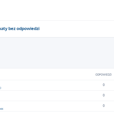
aty bez odpowiedzi
owane
ODPOWIEDZI
0
)
0
0
moc