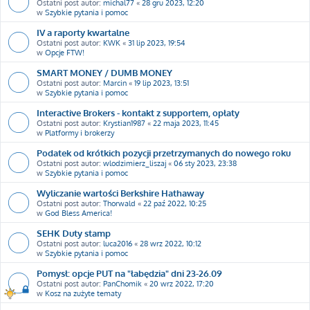
Ostatni post autor:
michal77
«
28 gru 2023, 12:20
w
Szybkie pytania i pomoc
IV a raporty kwartalne
Ostatni post autor:
KWK
«
31 lip 2023, 19:54
w
Opcje FTW!
SMART MONEY / DUMB MONEY
Ostatni post autor:
Marcin
«
19 lip 2023, 13:51
w
Szybkie pytania i pomoc
Interactive Brokers - kontakt z supportem, opłaty
Ostatni post autor:
Krystian1987
«
22 maja 2023, 11:45
w
Platformy i brokerzy
Podatek od krótkich pozycji przetrzymanych do nowego roku
Ostatni post autor:
wlodzimierz_liszaj
«
06 sty 2023, 23:38
w
Szybkie pytania i pomoc
Wyliczanie wartości Berkshire Hathaway
Ostatni post autor:
Thorwald
«
22 paź 2022, 10:25
w
God Bless America!
SEHK Duty stamp
Ostatni post autor:
luca2016
«
28 wrz 2022, 10:12
w
Szybkie pytania i pomoc
Pomysł: opcje PUT na "łabędzia" dni 23-26.09
Ostatni post autor:
PanChomik
«
20 wrz 2022, 17:20
w
Kosz na zużyte tematy