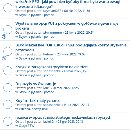
wskaźnik PEG - jaki powinien być aby firma była warta uwagi
inwestora i dlaczego?
Ostatni post autor:
Krystian1987
«
06 sie 2022, 14:36
w
Szybkie pytania i pomoc
Wystawianie opcji PUT z pokryciem w gotówce a gwarancje
brokera
Ostatni post autor:
xHmmmmm
«
23 kwie 2022, 20:54
w
Szybkie pytania i pomoc
Biuro Maklerskie TOIP usługi + VAT podlegające koszty uzyskania
przychodu.
Ostatni post autor:
Retmer
«
23 kwie 2022, 19:07
w
Szybkie pytania i pomoc
Książki o zarządzaniu ryzykiem na giełdzie
Ostatni post autor:
sebastianka
«
19 mar 2022, 15:03
w
Szybkie pytania i pomoc
Depozyty vs Gwarancje
Ostatni post autor:
Miki
«
01 mar 2022, 09:50
w
Szybkie pytania i pomoc
Koyfin - taki mały ycharts
Ostatni post autor:
sebastianka
«
14 lut 2022, 22:07
w
Wiedza, newsy, linki
różnica w opłacalności strategii niedźwiedzich i byczych
Ostatni post autor:
Jasiek2r
«
28 gru 2021, 20:13
w
Opcje FTW!