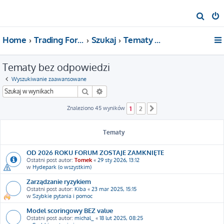
S
z
Home
Trading For a Living
Szukaj
Tematy bez odpowiedzi
u
k
Tematy bez odpowiedzi
a
j
Wyszukiwanie zaawansowane
Szukaj
Wyszukiwanie zaawansowane
Znaleziono 45 wyników
1
2
Następna
Tematy
OD 2026 ROKU FORUM ZOSTAJE ZAMKNIĘTE
Ostatni post autor:
Tomek
«
29 sty 2026, 13:12
w
Hydepark (o wszystkim)
Zarządzanie ryzykiem
Ostatni post autor:
Kiba
«
23 mar 2025, 15:15
w
Szybkie pytania i pomoc
Model scoringowy BEZ value
Ostatni post autor:
michal_
«
18 lut 2025, 08:25