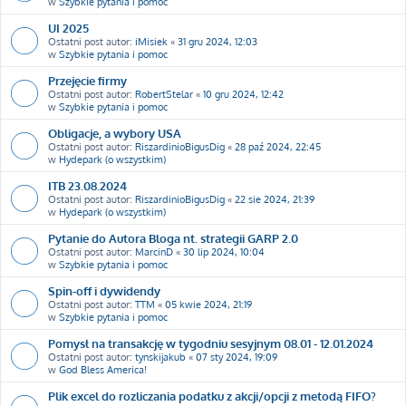
w
Szybkie pytania i pomoc
UI 2025
Ostatni post autor:
iMisiek
«
31 gru 2024, 12:03
w
Szybkie pytania i pomoc
Przejęcie firmy
Ostatni post autor:
RobertStelar
«
10 gru 2024, 12:42
w
Szybkie pytania i pomoc
Obligacje, a wybory USA
Ostatni post autor:
RiszardinioBigusDig
«
28 paź 2024, 22:45
w
Hydepark (o wszystkim)
ITB 23.08.2024
Ostatni post autor:
RiszardinioBigusDig
«
22 sie 2024, 21:39
w
Hydepark (o wszystkim)
Pytanie do Autora Bloga nt. strategii GARP 2.0
Ostatni post autor:
MarcinD
«
30 lip 2024, 10:04
w
Szybkie pytania i pomoc
Spin-off i dywidendy
Ostatni post autor:
TTM
«
05 kwie 2024, 21:19
w
Szybkie pytania i pomoc
Pomysł na transakcję w tygodniu sesyjnym 08.01 - 12.01.2024
Ostatni post autor:
tynskijakub
«
07 sty 2024, 19:09
w
God Bless America!
Plik excel do rozliczania podatku z akcji/opcji z metodą FIFO?