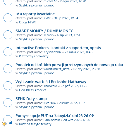
Ostatni post autor:
michal77
«
28 gru 2023, 12:20
w
Szybkie pytania i pomoc
IV a raporty kwartalne
Ostatni post autor:
KWK
«
31 lip 2023, 19:54
w
Opcje FTW!
SMART MONEY / DUMB MONEY
Ostatni post autor:
Marcin
«
19 lip 2023, 13:51
w
Szybkie pytania i pomoc
Interactive Brokers - kontakt z supportem, opłaty
Ostatni post autor:
Krystian1987
«
22 maja 2023, 11:45
w
Platformy i brokerzy
Podatek od krótkich pozycji przetrzymanych do nowego roku
Ostatni post autor:
wlodzimierz_liszaj
«
06 sty 2023, 23:38
w
Szybkie pytania i pomoc
Wyliczanie wartości Berkshire Hathaway
Ostatni post autor:
Thorwald
«
22 paź 2022, 10:25
w
God Bless America!
SEHK Duty stamp
Ostatni post autor:
luca2016
«
28 wrz 2022, 10:12
w
Szybkie pytania i pomoc
Pomysł: opcje PUT na "łabędzia" dni 23-26.09
Ostatni post autor:
PanChomik
«
20 wrz 2022, 17:20
w
Kosz na zużyte tematy