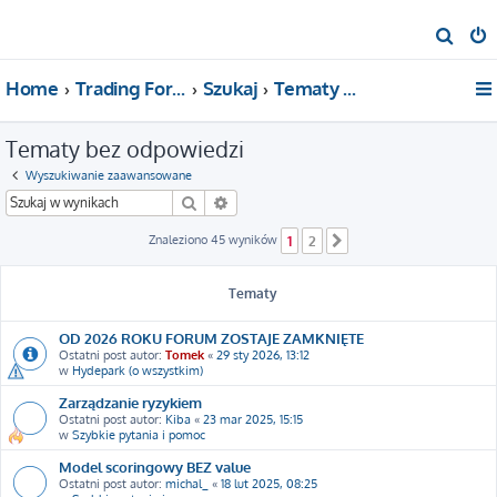
S
z
Home
Trading For a Living
Szukaj
Tematy bez odpowiedzi
u
k
Tematy bez odpowiedzi
a
j
Wyszukiwanie zaawansowane
Szukaj
Wyszukiwanie zaawansowane
Znaleziono 45 wyników
1
2
Następna
Tematy
OD 2026 ROKU FORUM ZOSTAJE ZAMKNIĘTE
Ostatni post autor:
Tomek
«
29 sty 2026, 13:12
w
Hydepark (o wszystkim)
Zarządzanie ryzykiem
Ostatni post autor:
Kiba
«
23 mar 2025, 15:15
w
Szybkie pytania i pomoc
Model scoringowy BEZ value
Ostatni post autor:
michal_
«
18 lut 2025, 08:25