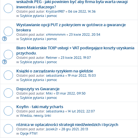
wskaźnik PEG - jaki powinien być aby firma była warta uwagi
inwestora i dlaczego?
Ostatni post autor:
Krystian1987
«
06 sie 2022, 14:36
w
Szybkie pytania i pomoc
Wystawianie opcji PUT z pokryciem w gotówce a gwarancje
brokera
Ostatni post autor:
xHmmmmm
«
23 kwie 2022, 20:54
w
Szybkie pytania i pomoc
Biuro Maklerskie TOIP usługi + VAT podlegające koszty uzyskania
przychodu.
Ostatni post autor:
Retmer
«
23 kwie 2022, 19:07
w
Szybkie pytania i pomoc
Książki o zarządzaniu ryzykiem na giełdzie
Ostatni post autor:
sebastianka
«
19 mar 2022, 15:03
w
Szybkie pytania i pomoc
Depozyty vs Gwarancje
Ostatni post autor:
Miki
«
01 mar 2022, 09:50
w
Szybkie pytania i pomoc
Koyfin - taki mały ycharts
Ostatni post autor:
sebastianka
«
14 lut 2022, 22:07
w
Wiedza, newsy, linki
różnica w opłacalności strategii niedźwiedzich i byczych
Ostatni post autor:
Jasiek2r
«
28 gru 2021, 20:13
w
Opcje FTW!