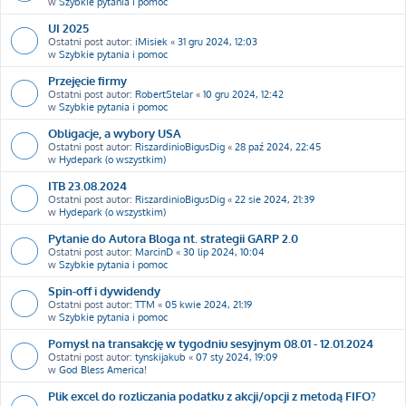
w
Szybkie pytania i pomoc
UI 2025
Ostatni post autor:
iMisiek
«
31 gru 2024, 12:03
w
Szybkie pytania i pomoc
Przejęcie firmy
Ostatni post autor:
RobertStelar
«
10 gru 2024, 12:42
w
Szybkie pytania i pomoc
Obligacje, a wybory USA
Ostatni post autor:
RiszardinioBigusDig
«
28 paź 2024, 22:45
w
Hydepark (o wszystkim)
ITB 23.08.2024
Ostatni post autor:
RiszardinioBigusDig
«
22 sie 2024, 21:39
w
Hydepark (o wszystkim)
Pytanie do Autora Bloga nt. strategii GARP 2.0
Ostatni post autor:
MarcinD
«
30 lip 2024, 10:04
w
Szybkie pytania i pomoc
Spin-off i dywidendy
Ostatni post autor:
TTM
«
05 kwie 2024, 21:19
w
Szybkie pytania i pomoc
Pomysł na transakcję w tygodniu sesyjnym 08.01 - 12.01.2024
Ostatni post autor:
tynskijakub
«
07 sty 2024, 19:09
w
God Bless America!
Plik excel do rozliczania podatku z akcji/opcji z metodą FIFO?